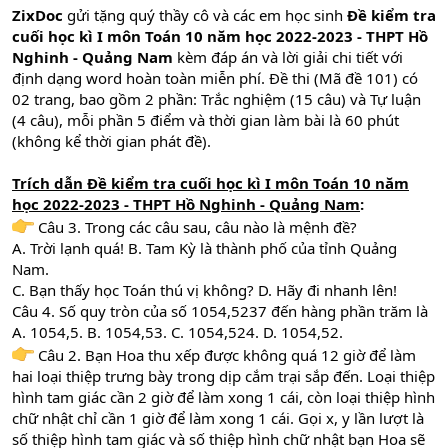
ZixDoc
gửi tặng quý thầy cô và các em học sinh
Đề kiểm tra
cuối học kì I môn Toán 10 năm học 2022-2023 - THPT Hồ
Nghinh - Quảng Nam
kèm đáp án và lời giải chi tiết với
định dạng word hoàn toàn miễn phí. Đề thi (Mã đề 101) có
02 trang, bao gồm 2 phần: Trắc nghiệm (15 câu) và Tự luận
(4 câu), mỗi phần 5 điểm và thời gian làm bài là 60 phút
(không kể thời gian phát đề).
Trích dẫn
Đề kiểm tra cuối học kì I môn Toán 10 năm
học 2022-2023 - THPT Hồ Nghinh - Quảng Nam
:
Câu 3. Trong các câu sau, câu nào là mệnh đề?
A. Trời lạnh quá! B. Tam Kỳ là thành phố của tỉnh Quảng
Nam.
C. Bạn thấy học Toán thú vị không? D. Hãy đi nhanh lên!
Câu 4. Số quy tròn của số 1054,5237 đến hàng phần trăm là
A. 1054,5. B. 1054,53. C. 1054,524. D. 1054,52.
Câu 2. Bạn Hoa thu xếp được không quá 12 giờ để làm
hai loại thiệp trưng bày trong dịp cắm trại sắp đến. Loại thiệp
hình tam giác cần 2 giờ để làm xong 1 cái, còn loại thiệp hình
chữ nhật chỉ cần 1 giờ để làm xong 1 cái. Gọi x, y lần lượt là
số thiệp hình tam giác và số thiệp hình chữ nhật bạn Hoa sẽ