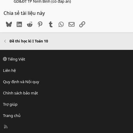
GD&ĐT TP Ninh Bình (có đáp án)
Chia sẻ tài liệu này
Bluesky
LinkedIn
Reddit
Pinterest
Tumblr
WhatsApp
Email
Link
Đề thi học kì I Toán 10
Tiếng Việt
Liên hệ
Quy định và Nội quy
Chính sách bảo mật
Trợ giúp
Trang chủ
R
S