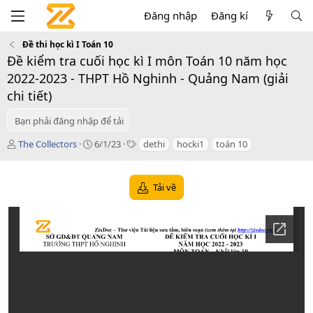
Đăng nhập
Đăng kí
Đề thi học kì I Toán 10
Đề kiểm tra cuối học kì I môn Toán 10 năm học
2022-2023 - THPT Hồ Nghinh - Quảng Nam (giải
chi tiết)
Bạn phải đăng nhập để tải
T
C
T
The Collectors
6/1/23
dethi
hocki1
toán 10
á
r
a
c
e
g
g
a
s
Tải về
i
t
ả
i
o
n
d
a
t
e