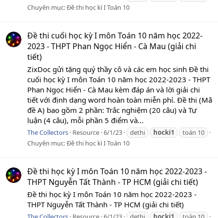
Chuyên mục:
Đề thi học kì I Toán 10
Đề thi cuối học kỳ I môn Toán 10 năm học 2022-
2023 - THPT Phan Ngọc Hiển - Cà Mau (giải chi
tiết)
ZixDoc gửi tặng quý thầy cô và các em học sinh Đề thi
cuối học kỳ I môn Toán 10 năm học 2022-2023 - THPT
Phan Ngọc Hiển - Cà Mau kèm đáp án và lời giải chi
tiết với định dạng word hoàn toàn miễn phí. Đề thi (Mã
đề A) bao gồm 2 phần: Trắc nghiệm (20 câu) và Tự
luận (4 câu), mỗi phần 5 điểm và...
The Collectors
Resource
6/1/23
dethi
hocki1
toán 10
Chuyên mục:
Đề thi học kì I Toán 10
Đề thi học kỳ I môn Toán 10 năm học 2022-2023 -
THPT Nguyễn Tất Thành - TP HCM (giải chi tiết)
Đề thi học kỳ I môn Toán 10 năm học 2022-2023 -
THPT Nguyễn Tất Thành - TP HCM (giải chi tiết)
The Collectors
Resource
6/1/23
dethi
hocki1
toán 10