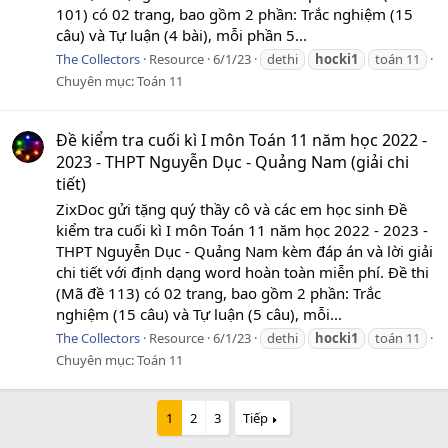
101) có 02 trang, bao gồm 2 phần: Trắc nghiệm (15
câu) và Tự luận (4 bài), mỗi phần 5...
The Collectors
Resource
6/1/23
dethi
hocki1
toán 11
Chuyên mục:
Toán 11
Đề kiểm tra cuối kì I môn Toán 11 năm học 2022 -
2023 - THPT Nguyễn Dục - Quảng Nam (giải chi
tiết)
ZixDoc gửi tặng quý thầy cô và các em học sinh Đề
kiểm tra cuối kì I môn Toán 11 năm học 2022 - 2023 -
THPT Nguyễn Dục - Quảng Nam kèm đáp án và lời giải
chi tiết với định dạng word hoàn toàn miễn phí. Đề thi
(Mã đề 113) có 02 trang, bao gồm 2 phần: Trắc
nghiệm (15 câu) và Tự luận (5 câu), mỗi...
The Collectors
Resource
6/1/23
dethi
hocki1
toán 11
Chuyên mục:
Toán 11
1
2
3
Tiếp