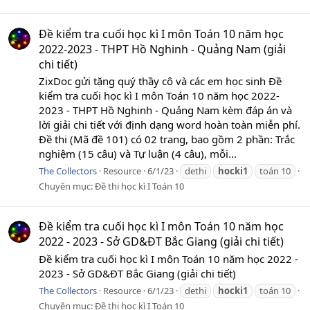
Đề kiểm tra cuối học kì I môn Toán 10 năm học
2022-2023 - THPT Hồ Nghinh - Quảng Nam (giải
chi tiết)
ZixDoc gửi tặng quý thầy cô và các em học sinh Đề
kiểm tra cuối học kì I môn Toán 10 năm học 2022-
2023 - THPT Hồ Nghinh - Quảng Nam kèm đáp án và
lời giải chi tiết với định dạng word hoàn toàn miễn phí.
Đề thi (Mã đề 101) có 02 trang, bao gồm 2 phần: Trắc
nghiệm (15 câu) và Tự luận (4 câu), mỗi...
The Collectors
Resource
6/1/23
dethi
hocki1
toán 10
Chuyên mục:
Đề thi học kì I Toán 10
Đề kiểm tra cuối học kì I môn Toán 10 năm học
2022 - 2023 - Sở GD&ĐT Bắc Giang (giải chi tiết)
Đề kiểm tra cuối học kì I môn Toán 10 năm học 2022 -
2023 - Sở GD&ĐT Bắc Giang (giải chi tiết)
The Collectors
Resource
6/1/23
dethi
hocki1
toán 10
Chuyên mục:
Đề thi học kì I Toán 10