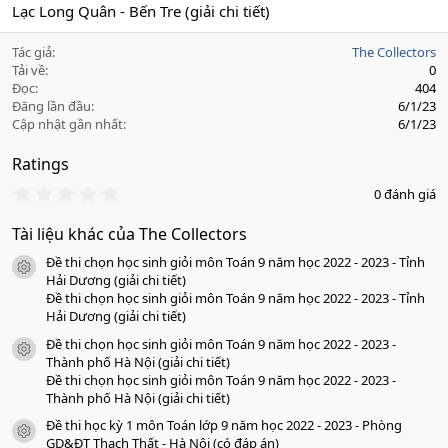
Lạc Long Quân - Bến Tre (giải chi tiết)
Tác giả
The Collectors
Tải về
0
Đọc
404
Đăng lần đầu
6/1/23
Cập nhật gần nhất
6/1/23
Ratings
0
0 đánh giá
.
0
Tài liệu khác của The Collectors
0
s
Đề thi chọn học sinh giỏi môn Toán 9 năm học 2022 - 2023 - Tỉnh
a
icon tài liệu
o
Hải Dương (giải chi tiết)
Đề thi chọn học sinh giỏi môn Toán 9 năm học 2022 - 2023 - Tỉnh
Hải Dương (giải chi tiết)
Đề thi chọn học sinh giỏi môn Toán 9 năm học 2022 - 2023 -
icon tài liệu
Thành phố Hà Nội (giải chi tiết)
Đề thi chọn học sinh giỏi môn Toán 9 năm học 2022 - 2023 -
Thành phố Hà Nội (giải chi tiết)
Đề thi học kỳ 1 môn Toán lớp 9 năm học 2022 - 2023 - Phòng
icon tài liệu
GD&ĐT Thạch Thất - Hà Nội (có đáp án)