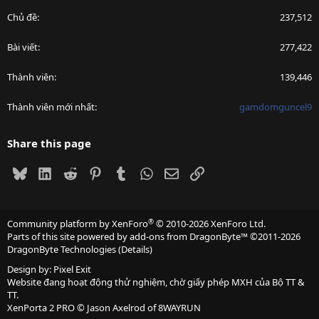
Chủ đề
237,512
Bài viết
277,422
Thành viên
139,446
Thành viên mới nhất
gamdomguncel9
Share this page
Bluesky
LinkedIn
Reddit
Pinterest
Tumblr
WhatsApp
Email
Link
®
Community platform by XenForo
© 2010-2026 XenForo Ltd.
Parts of this site powered by
add-ons from DragonByte™
©2011-2026
DragonByte Technologies
(
Details
)
Design by:
Pixel Exit
Website đang hoạt động thử nghiệm, chờ giấy phép MXH của Bộ TT &
TT.
XenPorta 2 PRO
© Jason Axelrod of
8WAYRUN