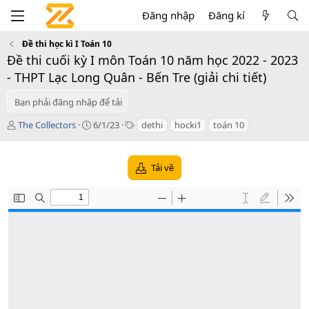
Đăng nhập
Đăng kí
Đề thi học kì I Toán 10
Đề thi cuối kỳ I môn Toán 10 năm học 2022 - 2023
- THPT Lạc Long Quân - Bến Tre (giải chi tiết)
Bạn phải đăng nhập để tải
T
C
T
The Collectors
6/1/23
dethi
hocki1
toán 10
á
r
a
c
e
g
g
a
s
Tải về
i
t
ả
i
o
n
d
a
t
e