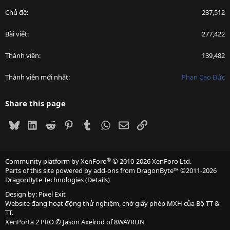
Chủ đề
237,512
Bài viết
277,422
Thành viên
139,482
Thành viên mới nhất
Phan Cao Đức
Share this page
Bluesky
LinkedIn
Reddit
Pinterest
Tumblr
WhatsApp
Email
Link
®
Community platform by XenForo
© 2010-2026 XenForo Ltd.
Parts of this site powered by
add-ons from DragonByte™
©2011-2026
DragonByte Technologies
(
Details
)
Design by:
Pixel Exit
Website đang hoạt động thử nghiệm, chờ giấy phép MXH của Bộ TT &
TT.
XenPorta 2 PRO
© Jason Axelrod of
8WAYRUN