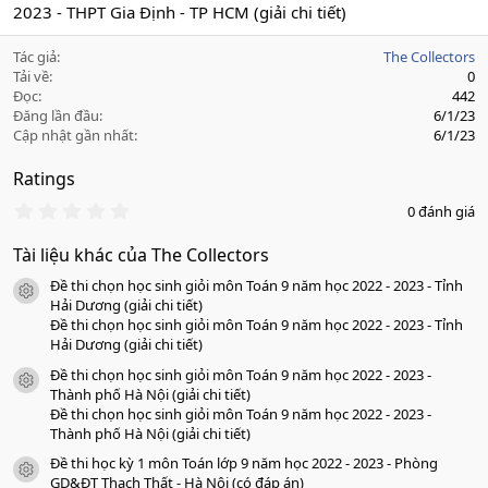
2023 - THPT Gia Định - TP HCM (giải chi tiết)
Tác giả
The Collectors
Tải về
0
Đọc
442
Đăng lần đầu
6/1/23
Cập nhật gần nhất
6/1/23
Ratings
0
0 đánh giá
.
0
Tài liệu khác của The Collectors
0
s
Đề thi chọn học sinh giỏi môn Toán 9 năm học 2022 - 2023 - Tỉnh
a
icon tài liệu
o
Hải Dương (giải chi tiết)
Đề thi chọn học sinh giỏi môn Toán 9 năm học 2022 - 2023 - Tỉnh
Hải Dương (giải chi tiết)
Đề thi chọn học sinh giỏi môn Toán 9 năm học 2022 - 2023 -
icon tài liệu
Thành phố Hà Nội (giải chi tiết)
Đề thi chọn học sinh giỏi môn Toán 9 năm học 2022 - 2023 -
Thành phố Hà Nội (giải chi tiết)
Đề thi học kỳ 1 môn Toán lớp 9 năm học 2022 - 2023 - Phòng
icon tài liệu
GD&ĐT Thạch Thất - Hà Nội (có đáp án)