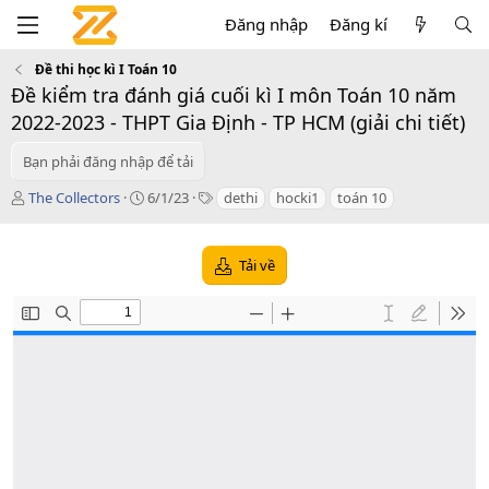
Đăng nhập
Đăng kí
Đề thi học kì I Toán 10
Đề kiểm tra đánh giá cuối kì I môn Toán 10 năm
2022-2023 - THPT Gia Định - TP HCM (giải chi tiết)
Bạn phải đăng nhập để tải
T
C
T
The Collectors
6/1/23
dethi
hocki1
toán 10
á
r
a
c
e
g
g
a
s
Tải về
i
t
ả
i
o
n
d
a
t
e