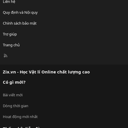
Liên hệ
Quy định và Nội quy
Chính sách bảo mật
Trợ giúp
Trang chủ
R
S
S
Zix.vn - Học Vật lí Online chất lượng cao
Có gì mới?
Bài viết mới
Dòng thời gian
Hoạt động mới nhất