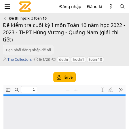
Đăng nhập
Đăng kí
Đề thi học kì I Toán 10
Đề kiểm tra cuối kỳ I môn Toán 10 năm học 2022 -
2023 - THPT Hùng Vương - Quảng Nam (giải chi
tiết)
Bạn phải đăng nhập để tải
T
C
T
The Collectors
6/1/23
dethi
hocki1
toán 10
á
r
a
c
e
g
g
a
s
Tải về
i
t
ả
i
o
n
d
a
t
e