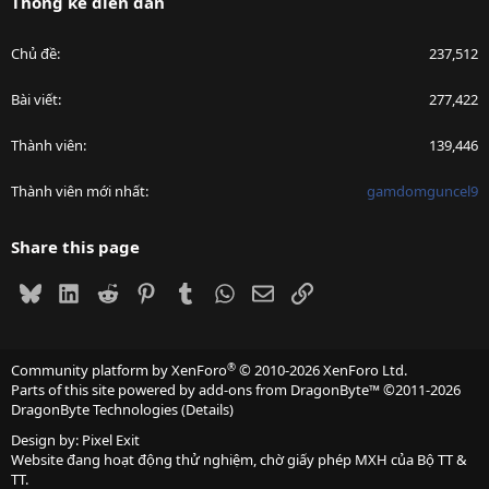
Thống kê diễn đàn
Chủ đề
237,512
Bài viết
277,422
Thành viên
139,446
Thành viên mới nhất
gamdomguncel9
Share this page
Bluesky
LinkedIn
Reddit
Pinterest
Tumblr
WhatsApp
Email
Link
®
Community platform by XenForo
© 2010-2026 XenForo Ltd.
Parts of this site powered by
add-ons from DragonByte™
©2011-2026
DragonByte Technologies
(
Details
)
Design by:
Pixel Exit
Website đang hoạt động thử nghiệm, chờ giấy phép MXH của Bộ TT &
TT.