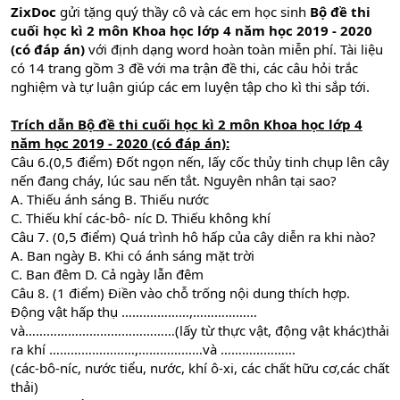
ZixDoc
gửi tặng quý thầy cô và các em học sinh
Bộ đề thi
cuối học kì 2 môn Khoa học lớp 4 năm học 2019 - 2020
(có đáp án)
với định dạng word hoàn toàn miễn phí. Tài liệu
có 14 trang gồm 3 đề với ma trận đề thi, các câu hỏi trắc
nghiệm và tự luận giúp các em luyện tập cho kì thi sắp tới.
Trích dẫn
Bộ đ
ề thi cuối học kì 2 môn Khoa học lớp 4
năm học 2019 - 2020 (có đáp án):
Câu 6.(0,5 điểm) Đốt ngọn nến, lấy cốc thủy tinh chụp lên cây
nến đang cháy, lúc sau nến tắt. Nguyên nhân tại sao?
A. Thiếu ánh sáng B. Thiếu nước
C. Thiếu khí các-bô- níc D. Thiếu không khí
Câu 7. (0,5 điểm) Quá trình hô hấp của cây diễn ra khi nào?
A. Ban ngày B. Khi có ánh sáng mặt trời
C. Ban đêm D. Cả ngày lẫn đêm
Câu 8. (1 điểm) Điền vào chỗ trống nội dung thích hợp.
Động vật hấp thụ …….…………,………………
và……………………………………(lấy từ thực vật, động vật khác)thải
ra khí ……………………,………………và …………………
(các-bô-níc, nước tiểu, nước, khí ô-xi, các chất hữu cơ,các chất
thải)