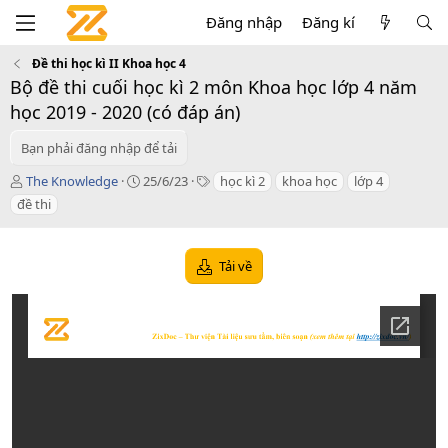
Đăng nhập
Đăng kí
Đề thi học kì II Khoa học 4
Bộ đề thi cuối học kì 2 môn Khoa học lớp 4 năm
học 2019 - 2020 (có đáp án)
Bạn phải đăng nhập để tải
T
C
T
The Knowledge
25/6/23
học kì 2
khoa học
lớp 4
á
r
a
đề thi
c
e
g
g
a
s
i
t
Tải về
ả
i
o
n
d
a
t
e