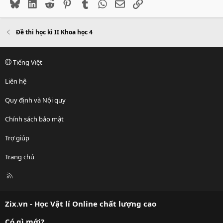
Bluesky
LinkedIn
Reddit
Pinterest
Tumblr
WhatsApp
Email
Link
Đề thi học kì II Khoa học 4
Tiếng Việt
Liên hệ
Quy định và Nội quy
Chính sách bảo mật
Trợ giúp
Trang chủ
R
S
S
Zix.vn - Học Vật lí Online chất lượng cao
Có gì mới?