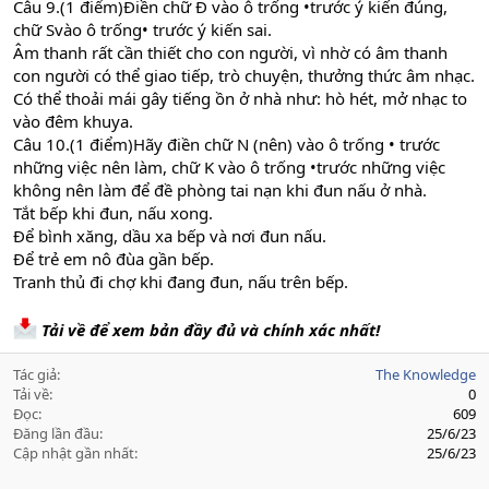
Câu 9.(1 điểm)Điền chữ Đ vào ô trống •trước ý kiến đúng,
chữ Svào ô trống• trước ý kiến sai.
Âm thanh rất cần thiết cho con người, vì nhờ có âm thanh
con người có thể giao tiếp, trò chuyện, thưởng thức âm nhạc.
Có thể thoải mái gây tiếng ồn ở nhà như: hò hét, mở nhạc to
vào đêm khuya.
Câu 10.(1 điểm)Hãy điền chữ N (nên) vào ô trống • trước
những việc nên làm, chữ K vào ô trống •trước những việc
không nên làm để đề phòng tai nạn khi đun nấu ở nhà.
Tắt bếp khi đun, nấu xong.
Để bình xăng, dầu xa bếp và nơi đun nấu.
Để trẻ em nô đùa gần bếp.
Tranh thủ đi chợ khi đang đun, nấu trên bếp.
Tải về để xem bản đầy đủ và chính xác nhất!
Tác giả
The Knowledge
Tải về
0
Đọc
609
Đăng lần đầu
25/6/23
Cập nhật gần nhất
25/6/23