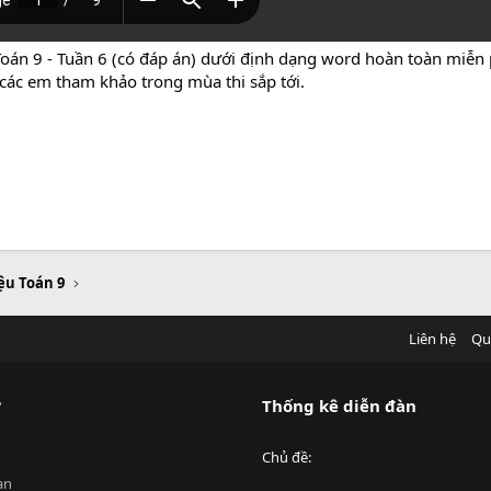
Toán 9 - Tuần 6 (có đáp án) dưới định dạng word hoàn toàn miễn ph
 các em tham khảo trong mùa thi sắp tới.
iệu Toán 9
Liên hệ
Qu
?
Thống kê diễn đàn
Chủ đề
an