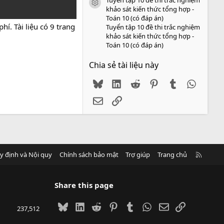
icon tài liệu
khảo sát kiến thức tổng hợp -
Toán 10 (có đáp án)
í. Tài liệu có 9 trang
Tuyển tập 10 đề thi trắc nghiệm
khảo sát kiến thức tổng hợp -
Toán 10 (có đáp án)
Chia sẻ tài liệu này
Bluesky
LinkedIn
Reddit
Pinterest
Tumblr
WhatsA
Email
Link
R
y định và Nội quy
Chính sách bảo mật
Trợ giúp
Trang chủ
S
S
Share this page
Bluesky
LinkedIn
Reddit
Pinterest
Tumblr
WhatsApp
Email
Link
237,512