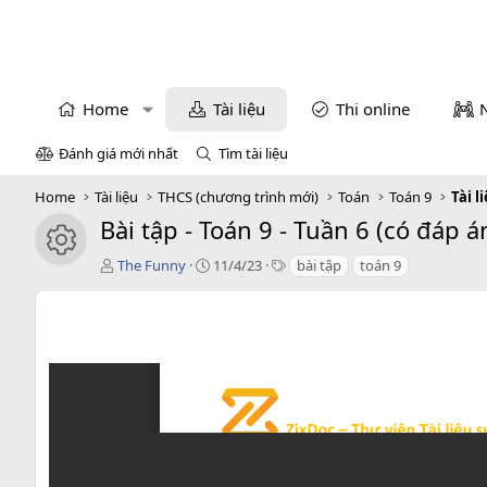
Home
Tài liệu
Thi online
Đánh giá mới nhất
Tìm tài liệu
Home
Tài liệu
THCS (chương trình mới)
Toán
Toán 9
Tài l
Bài tập - Toán 9 - Tuần 6 (có đáp á
icon tài liệu
T
C
T
The Funny
11/4/23
bài tập
toán 9
á
r
a
c
e
g
g
a
s
i
t
ả
i
o
n
d
a
t
e