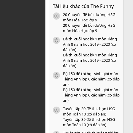
0
Tài liệu khác của The Funny
0
s
20 Chuyên đề bồi dưỡng HSG
a
icon tài liệu
o
môn Hóa Học lớp 9
20 Chuyên đề bồi dưỡng HSG
môn Hóa Học lớp 9
Đề thi cuối học kỳ 1 môn Tiếng
icon tài liệu
Anh 8 năm học 2019 - 2020 (có
đáp án)
Đề thi cuối học kỳ 1 môn Tiếng
Anh 8 năm học 2019 - 2020 (có
đáp án)
Bộ 150 đề thi học sinh giỏi môn
icon tài liệu
Tiếng Anh lớp 6 các năm (có đáp
án)
Bộ 150 đề thi học sinh giỏi môn
Tiếng Anh lớp 6 các năm (có đáp
án)
Tuyển tập 39 đề thi chọn HSG
icon tài liệu
môn Toán 10 (có đáp án)
Tuyển tập 39 đề thi chọn HSG
môn Toán 10 (có đáp án)
Tuyển tập 10 đề thi trắc nghiệm