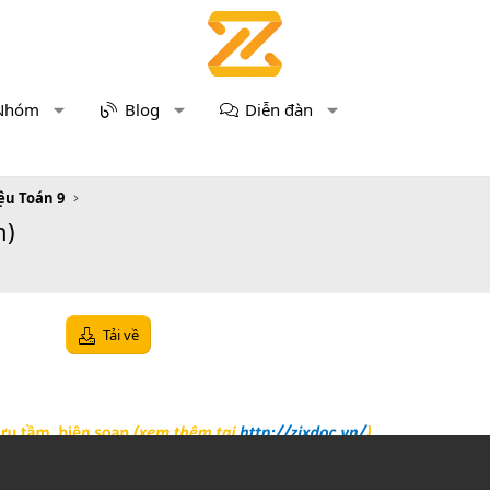
Nhóm
Blog
Diễn đàn
iệu Toán 9
n)
Tải về