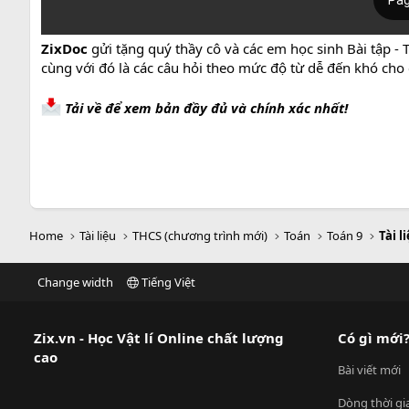
ZixDoc
gửi tặng quý thầy cô và các em học sinh Bài tập - 
cùng với đó là các câu hỏi theo mức độ từ dễ đến khó cho
Tải về để xem bản đầy đủ và chính xác nhất!
Home
Tài liệu
THCS (chương trình mới)
Toán
Toán 9
Tài l
Change width
Tiếng Việt
Zix.vn - Học Vật lí Online chất lượng
Có gì mới
cao
Bài viết mới
Dòng thời gi