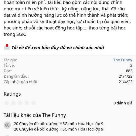
hoàn toàn miễn phí. Tài liệu bao gồm các nội dung chính
như: mục tiêu về kiến thức, kỹ năng, năng lực, thái độ cần
đạt và định hướng năng lực có thể hình thành và phát triển;
phương pháp và kỹ thuật dạy học; sự chuẩn bị của giáo viên,
học sinh; chuỗi các hoạt động học tập.... theo từng bài học
trong SGK.
Tải về để xem bản đầy đủ và chính xác nhất
Tác giả
The Funny
Tải về
2
Đọc
883
Đăng lần đầu
21/4/23
Cập nhật gần nhất
21/4/23
Ratings
0
0 đánh giá
.
0
Tài liệu khác của The Funny
0
s
20 Chuyên đề bồi dưỡng HSG môn Hóa Học lớp 9
a
icon tài liệu
o
20 Chuyên đề bồi dưỡng HSG môn Hóa Học lớp 9