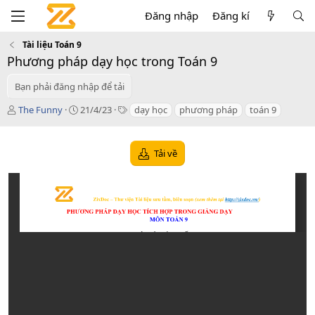
Đăng nhập
Đăng kí
Tài liệu Toán 9
Phương pháp dạy học trong Toán 9
Bạn phải đăng nhập để tải
T
C
T
The Funny
21/4/23
dạy học
phương pháp
toán 9
á
r
a
c
e
g
g
a
s
Tải về
i
t
ả
i
o
n
d
a
t
e