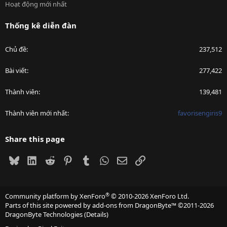
Hoạt động mới nhất
Thống kê diễn đàn
Chủ đề
237,512
Bài viết
277,422
Thành viên
139,481
Thành viên mới nhất
favorisengiris9
Share this page
Bluesky
LinkedIn
Reddit
Pinterest
Tumblr
WhatsApp
Email
Link
®
Community platform by XenForo
© 2010-2026 XenForo Ltd.
Parts of this site powered by
add-ons from DragonByte™
©2011-2026
DragonByte Technologies
(
Details
)