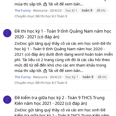
mùa thi sắp tới. 📩 Tải về để xem bản...
The Funny
Resource
20/4/23
học kì 1
toán
9
đề thi
Chuyên mục:
Đề thi học kì I Toán 9
Đề thi học kỳ 1 - Toán 9 tỉnh Quảng Nam năm học
T
2020 - 2021 (có đáp án)
ZixDoc gửi tặng quý thầy cô và các em học sinh Đề thi
học kỳ 1 - Toán 9 tỉnh Quảng Nam năm học 2020 -
2021 (có đáp án) dưới định dạng word hoàn toàn miễn
phí. Tài liệu có 2 trang cùng với đó là các câu hỏi theo
mức độ từ dễ đến khó cho các em tham khảo trong
mùa thi sắp tới. 📩 Tải về để xem bản...
The Funny
Resource
20/4/23
học kỳ 1
toán
9
đề thi
Chuyên mục:
Đề thi học kì I Toán 9
Đề kiểm tra giữa học kỳ 2 - Toán 9 THCS Trung
T
Kiên năm học 2021 - 2022 (có đáp án)
ZixDoc gửi tặng quý thầy cô và các em học sinh Đề
kiểm tra giữa học kỳ 2 - Toán 9 THCS Trung Kiên năm