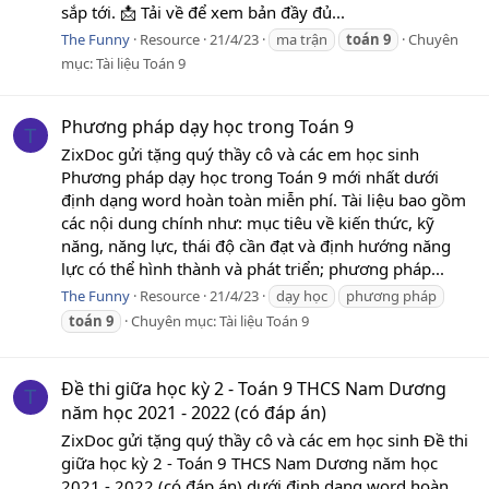
sắp tới. 📩 Tải về để xem bản đầy đủ...
The Funny
Resource
21/4/23
ma trận
toán
9
Chuyên
mục:
Tài liệu Toán 9
Phương pháp dạy học trong Toán 9
T
ZixDoc gửi tặng quý thầy cô và các em học sinh
Phương pháp dạy học trong Toán 9 mới nhất dưới
định dạng word hoàn toàn miễn phí. Tài liệu bao gồm
các nội dung chính như: mục tiêu về kiến thức, kỹ
năng, năng lực, thái độ cần đạt và định hướng năng
lực có thể hình thành và phát triển; phương pháp...
The Funny
Resource
21/4/23
dạy học
phương pháp
toán
9
Chuyên mục:
Tài liệu Toán 9
Đề thi giữa học kỳ 2 - Toán 9 THCS Nam Dương
T
năm học 2021 - 2022 (có đáp án)
ZixDoc gửi tặng quý thầy cô và các em học sinh Đề thi
giữa học kỳ 2 - Toán 9 THCS Nam Dương năm học
2021 - 2022 (có đáp án) dưới định dạng word hoàn