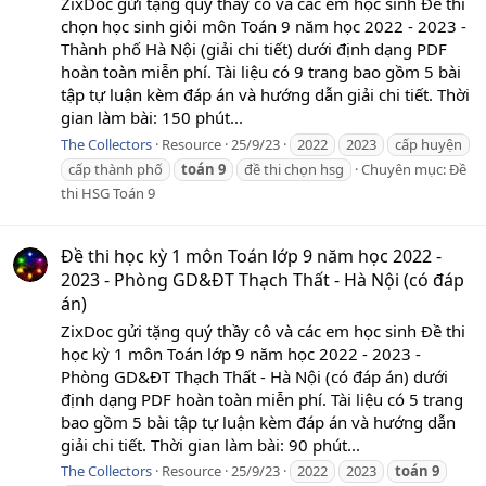
ZixDoc gửi tặng quý thầy cô và các em học sinh Đề thi
chọn học sinh giỏi môn Toán 9 năm học 2022 - 2023 -
Thành phố Hà Nội (giải chi tiết) dưới định dạng PDF
hoàn toàn miễn phí. Tài liệu có 9 trang bao gồm 5 bài
tập tự luận kèm đáp án và hướng dẫn giải chi tiết. Thời
gian làm bài: 150 phút...
The Collectors
Resource
25/9/23
2022
2023
cấp huyện
cấp thành phố
toán
9
đề thi chọn hsg
Chuyên mục:
Đề
thi HSG Toán 9
Đề thi học kỳ 1 môn Toán lớp 9 năm học 2022 -
2023 - Phòng GD&ĐT Thạch Thất - Hà Nội (có đáp
án)
ZixDoc gửi tặng quý thầy cô và các em học sinh Đề thi
học kỳ 1 môn Toán lớp 9 năm học 2022 - 2023 -
Phòng GD&ĐT Thạch Thất - Hà Nội (có đáp án) dưới
định dạng PDF hoàn toàn miễn phí. Tài liệu có 5 trang
bao gồm 5 bài tập tự luận kèm đáp án và hướng dẫn
giải chi tiết. Thời gian làm bài: 90 phút...
The Collectors
Resource
25/9/23
2022
2023
toán
9