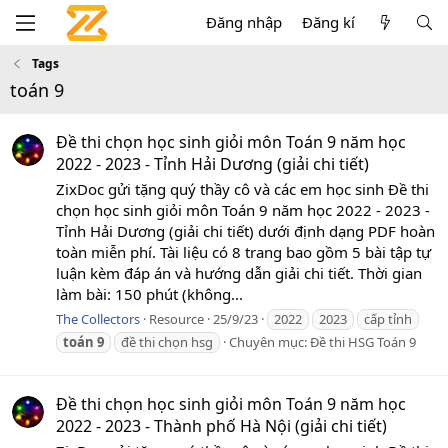
Đăng nhập
Đăng kí
Tags
toán 9
Đề thi chọn học sinh giỏi môn Toán 9 năm học
2022 - 2023 - Tỉnh Hải Dương (giải chi tiết)
ZixDoc gửi tặng quý thầy cô và các em học sinh Đề thi
chọn học sinh giỏi môn Toán 9 năm học 2022 - 2023 -
Tỉnh Hải Dương (giải chi tiết) dưới định dạng PDF hoàn
toàn miễn phí. Tài liệu có 8 trang bao gồm 5 bài tập tự
luận kèm đáp án và hướng dẫn giải chi tiết. Thời gian
làm bài: 150 phút (không...
The Collectors
Resource
25/9/23
2022
2023
cấp tỉnh
toán
9
đề thi chọn hsg
Chuyên mục:
Đề thi HSG Toán 9
Đề thi chọn học sinh giỏi môn Toán 9 năm học
2022 - 2023 - Thành phố Hà Nội (giải chi tiết)