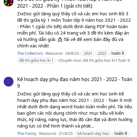
2021 - 2022 - Phần 1 (giải chi tiết)
ZixDoc gửi tặng quý thầy cô và các em học sinh Bộ 3
đề thi giữa kỳ 1 môn Toán lớp 9 năm học 2021 - 2022
- Phần 1 (giải chi tiết) dưới định dạng PDF hoàn toàn
miễn phí. Tài liệu có 24 trang với 3 đề thi kèm đáp án
và hướng dẫn giải. 📩 Tải về để xem bản đầy đủ và
chính xác nhất!
The Collectors
Resource
24/8/23
2021
2022
toán
9
đề thi giữa học kì 1
Chuyên mục:
Đề thi giữa học kì I Toán 9
Kế hoạch dạy phụ đạo năm học 2021 - 2022 - Toán
T
9
ZixDoc gửi tặng quý thầy cô và các em học sinh Kế
hoạch dạy phụ đạo năm học 2021 - 2022 - Toán 9 mới
nhất dưới định dạng word hoàn toàn miễn phí. Tài liệu
bao gồm các nội dung chính như: mục tiêu về kiến
thức, kỹ năng, năng lực, thái độ cần đạt và định hướng
năng lực có thể hình thành và phát...
The Funny
Resource
21/4/23
kế hoạch dạy học
toán
9