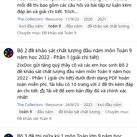
mỗi đề thi bao gồm các câu hỏi và bài tập tự luận kèm
đáp án và giải chi tiết. Trích...
The Collectors
Resource
11/9/23
2020
2021
kscl đầu năm
toán
9
đầu năm
đề khảo sát chất lượng
Chuyên mục:
Đề khảo sát Toán 9
Bộ 2 đề khảo sát chất lượng đầu năm môn Toán 9
năm học 2022 - Phần 1 (giải chi tiết)
ZixDoc gửi tặng quý thầy cô và các em học sinh Bộ 2
đề khảo sát chất lượng đầu năm môn Toán 9 năm học
2022 - Phần 1 (giải chi tiết) dưới định dạng PDF hoàn
toàn miễn phí. Tài liệu có 10 trang với 2 đề thi kèm đáp
án chi tiết. 📩 Tải về để xem bản đầy đủ và chính xác
nhất!
The Collectors
Resource
24/8/23
2022
kscl đầu năm
toán
9
đầu năm
đề khảo sát chất lượng
Chuyên mục:
Đề khảo sát Toán 9
Bộ 3 đề thi giữa kỳ 1 môn Toán lớp 9 năm học