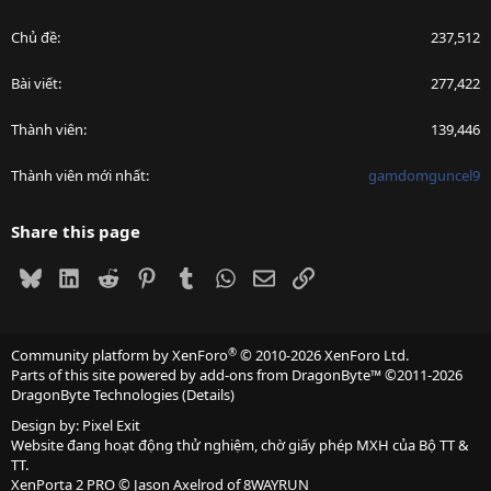
Chủ đề
237,512
Bài viết
277,422
Thành viên
139,446
Thành viên mới nhất
gamdomguncel9
Share this page
Bluesky
LinkedIn
Reddit
Pinterest
Tumblr
WhatsApp
Email
Link
®
Community platform by XenForo
© 2010-2026 XenForo Ltd.
Parts of this site powered by
add-ons from DragonByte™
©2011-2026
DragonByte Technologies
(
Details
)
Design by:
Pixel Exit
Website đang hoạt động thử nghiệm, chờ giấy phép MXH của Bộ TT &
TT.
XenPorta 2 PRO
© Jason Axelrod of
8WAYRUN