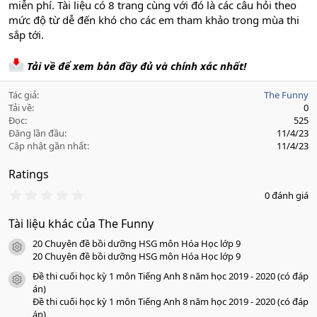
miễn phí. Tài liệu có 8 trang cùng với đó là các câu hỏi theo
mức độ từ dễ đến khó cho các em tham khảo trong mùa thi
sắp tới.
Tải về để xem bản đầy đủ và chính xác nhất!
Tác giả
The Funny
Tải về
0
Đọc
525
Đăng lần đầu
11/4/23
Cập nhật gần nhất
11/4/23
Ratings
0
0 đánh giá
.
0
Tài liệu khác của The Funny
0
s
20 Chuyên đề bồi dưỡng HSG môn Hóa Học lớp 9
a
icon tài liệu
o
20 Chuyên đề bồi dưỡng HSG môn Hóa Học lớp 9
Đề thi cuối học kỳ 1 môn Tiếng Anh 8 năm học 2019 - 2020 (có đáp
icon tài liệu
án)
Đề thi cuối học kỳ 1 môn Tiếng Anh 8 năm học 2019 - 2020 (có đáp
án)