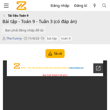
Đăng nhập
Đăng kí
Tài liệu Toán 9
Bài tập - Toán 9 - Tuần 3 (có đáp án)
Bạn phải đăng nhập để tải
T
C
T
The Funny
11/4/23
bài tập
toán 9
á
r
a
c
e
g
g
a
s
Tải về
i
t
ả
i
o
n
d
a
t
e