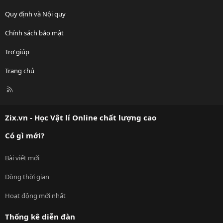
Quy định và Nội quy
Chính sách bảo mật
Trợ giúp
Trang chủ
R
S
S
Zix.vn - Học Vật lí Online chất lượng cao
Có gì mới?
Bài viết mới
Dòng thời gian
Hoạt động mới nhất
Thống kê diễn đàn