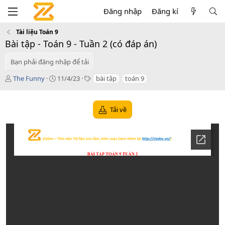
Đăng nhập
Đăng kí
Tài liệu Toán 9
Bài tập - Toán 9 - Tuần 2 (có đáp án)
Bạn phải đăng nhập để tải
T
C
T
The Funny
11/4/23
bài tập
toán 9
á
r
a
c
e
g
g
a
s
Tải về
i
t
ả
i
o
n
d
a
t
e