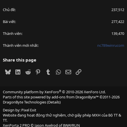
Chủ đề
237,512
Bài viết
277,422
Thành viên
139,470
Thành viên mới nhất
nc789winrucom
Share this page
Bluesky
LinkedIn
Reddit
Pinterest
Tumblr
WhatsApp
Email
Link
®
Community platform by XenForo
© 2010-2026 XenForo Ltd.
Parts of this site powered by
add-ons from DragonByte™
©2011-2026
DragonByte Technologies
(
Details
)
Design by:
Pixel Exit
Website đang hoạt động thử nghiệm, chờ giấy phép MXH của Bộ TT &
TT.
XenPorta 2 PRO
© Jason Axelrod of
8WAYRUN