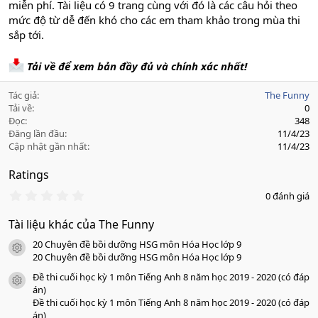
miễn phí. Tài liệu có 9 trang cùng với đó là các câu hỏi theo
mức độ từ dễ đến khó cho các em tham khảo trong mùa thi
sắp tới.
Tải về để xem bản đầy đủ và chính xác nhất!
Tác giả
The Funny
Tải về
0
Đọc
348
Đăng lần đầu
11/4/23
Cập nhật gần nhất
11/4/23
Ratings
0
0 đánh giá
.
0
Tài liệu khác của The Funny
0
s
20 Chuyên đề bồi dưỡng HSG môn Hóa Học lớp 9
a
icon tài liệu
o
20 Chuyên đề bồi dưỡng HSG môn Hóa Học lớp 9
Đề thi cuối học kỳ 1 môn Tiếng Anh 8 năm học 2019 - 2020 (có đáp
icon tài liệu
án)
Đề thi cuối học kỳ 1 môn Tiếng Anh 8 năm học 2019 - 2020 (có đáp
án)