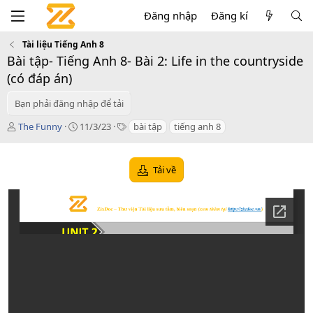
Đăng nhập
Đăng kí
Tài liệu Tiếng Anh 8
Bài tập- Tiếng Anh 8- Bài 2: Life in the countryside
(có đáp án)
Bạn phải đăng nhập để tải
T
C
T
The Funny
11/3/23
bài tập
tiếng anh 8
á
r
a
c
e
g
g
a
s
Tải về
i
t
ả
i
o
n
d
a
t
e