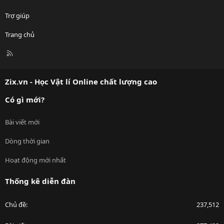
Trợ giúp
Trang chủ
R
S
S
Zix.vn - Học Vật lí Online chất lượng cao
Có gì mới?
Bài viết mới
Dòng thời gian
Hoạt động mới nhất
Thống kê diễn đàn
Chủ đề
237,512