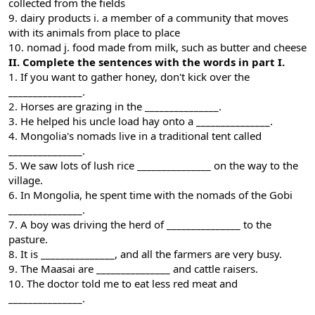
collected from the fields
9. dairy products i. a member of a community that moves
with its animals from place to place
10. nomad j. food made from milk, such as butter and cheese
II. Complete the sentences with the words in part I.
1. If you want to gather honey, don't kick over the
_______________.
2. Horses are grazing in the _______________.
3. He helped his uncle load hay onto a _______________.
4. Mongolia's nomads live in a traditional tent called
_______________.
5. We saw lots of lush rice _______________ on the way to the
village.
6. In Mongolia, he spent time with the nomads of the Gobi
_______________.
7. A boy was driving the herd of _______________ to the
pasture.
8. It is _______________, and all the farmers are very busy.
9. The Maasai are _______________ and cattle raisers.
10. The doctor told me to eat less red meat and
_______________.