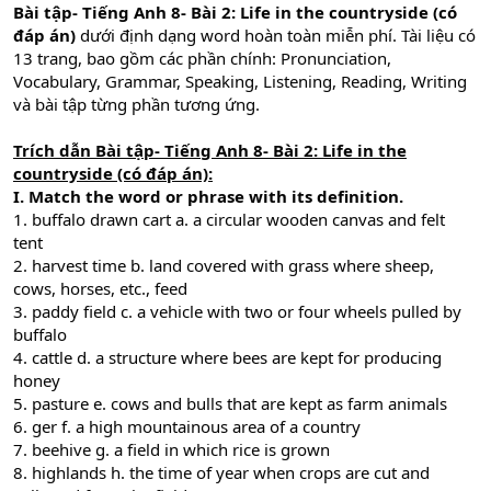
Bài tập- Tiếng Anh 8- Bài 2: Life in the countryside (có
đáp án)
dưới định dạng word hoàn toàn miễn phí. Tài liệu có
13 trang, bao gồm các phần chính: Pronunciation,
Vocabulary, Grammar, Speaking, Listening, Reading, Writing
và bài tập từng phần tương ứng.
Trích dẫn Bài tập- Tiếng Anh 8- Bài 2: Life in the
countryside (có đáp án):
I. Match the word or phrase with its definition.
1. buffalo drawn cart a. a circular wooden canvas and felt
tent
2. harvest time b. land covered with grass where sheep,
cows, horses, etc., feed
3. paddy field c. a vehicle with two or four wheels pulled by
buffalo
4. cattle d. a structure where bees are kept for producing
honey
5. pasture e. cows and bulls that are kept as farm animals
6. ger f. a high mountainous area of a country
7. beehive g. a field in which rice is grown
8. highlands h. the time of year when crops are cut and