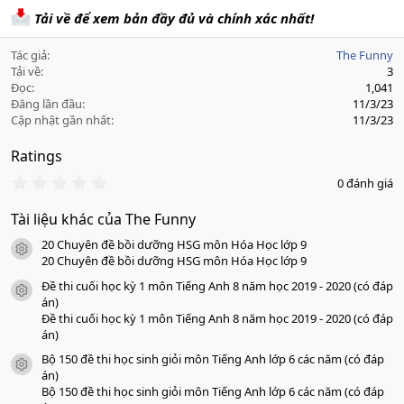
Tải về để xem bản đầy đủ và chính xác nhất!
Tác giả
The Funny
Tải về
3
Đọc
1,041
Đăng lần đầu
11/3/23
Cập nhật gần nhất
11/3/23
Ratings
0
0 đánh giá
.
0
Tài liệu khác của The Funny
0
s
20 Chuyên đề bồi dưỡng HSG môn Hóa Học lớp 9
a
icon tài liệu
o
20 Chuyên đề bồi dưỡng HSG môn Hóa Học lớp 9
Đề thi cuối học kỳ 1 môn Tiếng Anh 8 năm học 2019 - 2020 (có đáp
icon tài liệu
án)
Đề thi cuối học kỳ 1 môn Tiếng Anh 8 năm học 2019 - 2020 (có đáp
án)
Bộ 150 đề thi học sinh giỏi môn Tiếng Anh lớp 6 các năm (có đáp
icon tài liệu
án)
Bộ 150 đề thi học sinh giỏi môn Tiếng Anh lớp 6 các năm (có đáp