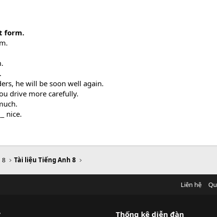
t form.
am.
m.
.
ers, he will be soon well again.
you drive more carefully.
 much.
_ nice.
 8
Tài liệu Tiếng Anh 8
Liên hệ
Qu
?
Thống kê diễn đàn