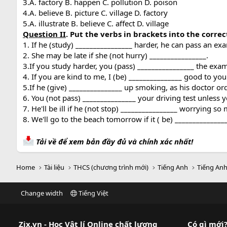
3.A. factory B. happen C. pollution D. poison
4.A. believe B. picture C. village D. factory
5.A. illustrate B. believe C. affect D. village
Question II
. Put the verbs in brackets into the correc
1. If he (study) ________________ harder, he can pass an ex
2. She may be late if she (not hurry) ________________.
3.If you study harder, you (pass) ________________ the exa
4. If you are kind to me, I (be) _______________ good to you
5.If he (give) _______________ up smoking, as his doctor ord
6. You (not pass) _______________ your driving test unless 
7. He'll be ill if he (not stop) ________________ worrying so
8. We'll go to the beach tomorrow if it ( be) _______________
Tải về để xem bản đầy đủ và chính xác nhất!
Home
Tài liệu
THCS (chương trình mới)
Tiếng Anh
Tiếng Anh
Change width
Tiếng Việt
Zix.vn - Học Vật lí Online chất lượng
Có gì mới