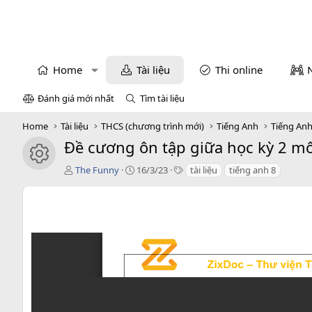
Home
Tài liệu
Thi online
Đánh giá mới nhất
Tìm tài liệu
Home
Tài liệu
THCS (chương trình mới)
Tiếng Anh
Tiếng Anh
Đề cương ôn tập giữa học kỳ 2 m
icon tài liệu
T
C
T
The Funny
16/3/23
tài liệu
tiếng anh 8
á
r
a
c
e
g
g
a
s
i
t
ả
i
o
n
d
a
t
e