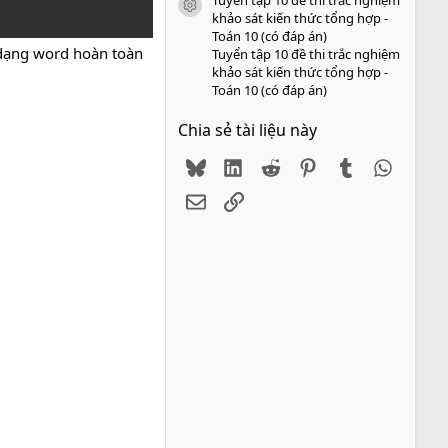
icon tài liệu
khảo sát kiến thức tổng hợp -
Toán 10 (có đáp án)
dạng word hoàn toàn
Tuyển tập 10 đề thi trắc nghiệm
khảo sát kiến thức tổng hợp -
Toán 10 (có đáp án)
Chia sẻ tài liệu này
Bluesky
LinkedIn
Reddit
Pinterest
Tumblr
WhatsA
Email
Link