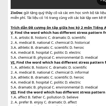
ZixDoc
gửi tặng quý thầy cô và các em học sinh bộ tài liệu
miễn phí. Tài liệu có 16 trang cùng với các bài tập xen kẽ 
Trích dẫn Đề cương ôn tập giữa học kỳ 2 môn Tiếng A
V
. Find the word which has different stress pattern f
1. A. artistic B. historic C. dramatic D. scientific
2. A. medical B. national C. chemical D. historical
3.A. athletic B. dramatic C. scientific D. heroic
4.A. medical B. hospital C. politic D. electric
5.A. chemical B. physical C. environmental D. medical
VI.
Find the word which has different stress pattern 
1. A. athletic B. historic C. dramatic D. scientific
2. A. medical B. national C. chemical D. informal
3.A. athletic B. dramatic C. scientific D. heroic
4.A. medical B. hospital C. politic D. electric
5.A. dramatic B. physical C. environmental D. medical
VII
. Find the word which has different stress pattern
1.A. affect B. father C. pollution D. believe
2. A. prefer B. enjoy C. dramatic D. affect