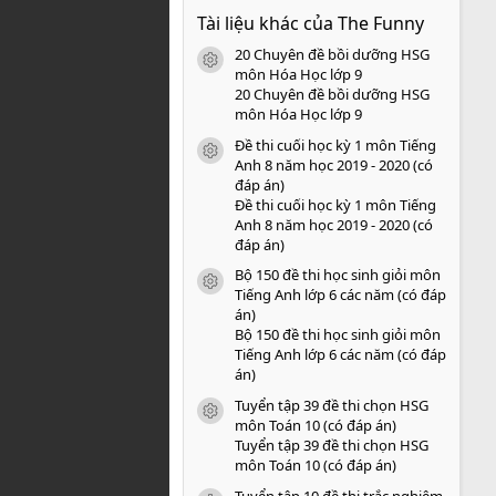
0
Tài liệu khác của The Funny
0
s
20 Chuyên đề bồi dưỡng HSG
a
icon tài liệu
o
môn Hóa Học lớp 9
20 Chuyên đề bồi dưỡng HSG
môn Hóa Học lớp 9
Đề thi cuối học kỳ 1 môn Tiếng
icon tài liệu
Anh 8 năm học 2019 - 2020 (có
đáp án)
Đề thi cuối học kỳ 1 môn Tiếng
Anh 8 năm học 2019 - 2020 (có
đáp án)
Bộ 150 đề thi học sinh giỏi môn
icon tài liệu
Tiếng Anh lớp 6 các năm (có đáp
án)
Bộ 150 đề thi học sinh giỏi môn
Tiếng Anh lớp 6 các năm (có đáp
án)
Tuyển tập 39 đề thi chọn HSG
icon tài liệu
môn Toán 10 (có đáp án)
Tuyển tập 39 đề thi chọn HSG
môn Toán 10 (có đáp án)
Tuyển tập 10 đề thi trắc nghiệm