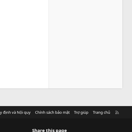
R
y định và Nội quy
Chính sách bảo mật
Trợ giúp
Trang chủ
S
S
Share this page