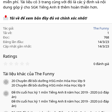
miễn phí. Tài liệu có 3 trang cùng với đó là các ý định và nội
dung góp ý cho SGK Tiếng Anh 8 thêm hoàn thiện hơn.
Tải về để xem bản đầy đủ và chính xác nhất!
Tác giả
The Funny
Tải về
1
Đọc
768
Đăng lần đầu
14/3/23
Cập nhật gần nhất
14/3/23
Ratings
0
0 đánh giá
.
0
Tài liệu khác của The Funny
0
s
20 Chuyên đề bồi dưỡng HSG môn Hóa Học lớp 9
a
icon tài liệu
o
20 Chuyên đề bồi dưỡng HSG môn Hóa Học lớp 9
Đề thi cuối học kỳ 1 môn Tiếng Anh 8 năm học 2019 - 2020 (có đáp
icon tài liệu
án)
Đề thi cuối học kỳ 1 môn Tiếng Anh 8 năm học 2019 - 2020 (có đáp
án)