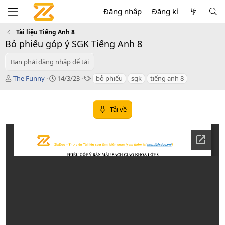
Đăng nhập
Đăng kí
Tài liệu Tiếng Anh 8
Bỏ phiếu góp ý SGK Tiếng Anh 8
Bạn phải đăng nhập để tải
T
C
T
The Funny
14/3/23
bỏ phiếu
sgk
tiếng anh 8
á
r
a
c
e
g
g
a
s
Tải về
i
t
ả
i
o
n
d
a
t
e