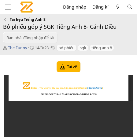
Đăng nhập
Đăng kí
Tài liệu Tiếng Anh 8
Bỏ phiếu góp ý SGK Tiếng Anh 8- Cánh Diều
Bạn phải đăng nhập để tải
T
C
T
The Funny
14/3/23
bỏ phiếu
sgk
tiếng anh 8
á
r
a
c
e
g
g
a
s
Tải về
i
t
ả
i
o
n
d
a
t
e