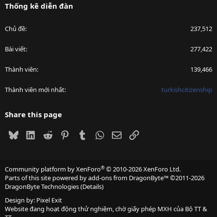
Thống kê diễn đàn
Chủ đề
237,512
Bài viết
277,422
Thành viên
139,466
Thành viên mới nhất
turkishcitizenship
Share this page
Bluesky
LinkedIn
Reddit
Pinterest
Tumblr
WhatsApp
Email
Link
®
Community platform by XenForo
© 2010-2026 XenForo Ltd.
Parts of this site powered by
add-ons from DragonByte™
©2011-2026
DragonByte Technologies
(
Details
)
Design by:
Pixel Exit
Website đang hoạt động thử nghiệm, chờ giấy phép MXH của Bộ TT &