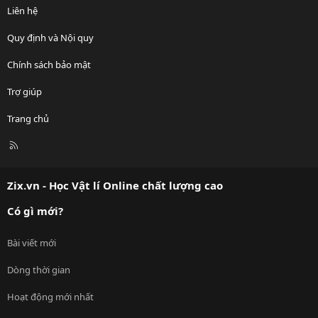
Liên hệ
Quy định và Nội quy
Chính sách bảo mật
Trợ giúp
Trang chủ
R
S
S
Zix.vn - Học Vật lí Online chất lượng cao
Có gì mới?
Bài viết mới
Dòng thời gian
Hoạt động mới nhất