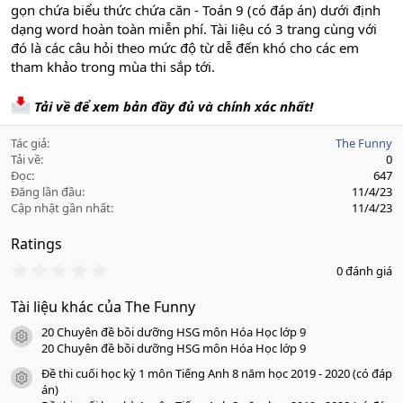
gọn chứa biểu thức chứa căn - Toán 9 (có đáp án) dưới định
dạng word hoàn toàn miễn phí. Tài liệu có 3 trang cùng với
đó là các câu hỏi theo mức độ từ dễ đến khó cho các em
tham khảo trong mùa thi sắp tới.
Tải về để xem bản đầy đủ và chính xác nhất!
Tác giả
The Funny
Tải về
0
Đọc
647
Đăng lần đầu
11/4/23
Cập nhật gần nhất
11/4/23
Ratings
0
0 đánh giá
.
0
Tài liệu khác của The Funny
0
s
20 Chuyên đề bồi dưỡng HSG môn Hóa Học lớp 9
a
icon tài liệu
o
20 Chuyên đề bồi dưỡng HSG môn Hóa Học lớp 9
Đề thi cuối học kỳ 1 môn Tiếng Anh 8 năm học 2019 - 2020 (có đáp
icon tài liệu
án)