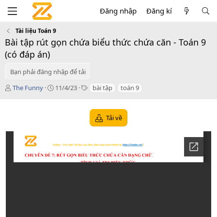
Đăng nhập
Đăng kí
Tài liệu Toán 9
Bài tập rút gọn chứa biểu thức chứa căn - Toán 9
(có đáp án)
Bạn phải đăng nhập để tải
T
C
T
The Funny
11/4/23
bài tập
toán 9
á
r
a
c
e
g
g
a
s
Tải về
i
t
ả
i
o
n
d
a
t
e