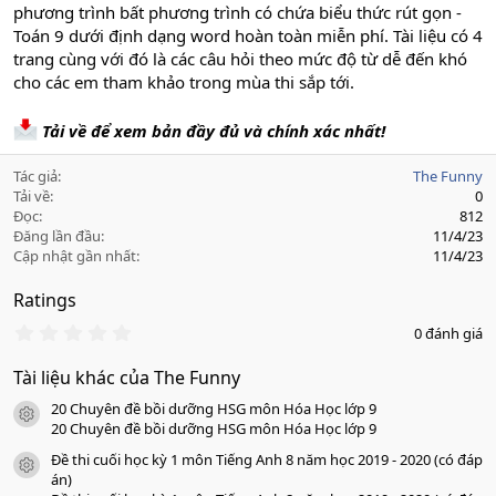
phương trình bất phương trình có chứa biểu thức rút gọn -
Toán 9 dưới định dạng word hoàn toàn miễn phí. Tài liệu có 4
trang cùng với đó là các câu hỏi theo mức độ từ dễ đến khó
cho các em tham khảo trong mùa thi sắp tới.
Tải về để xem bản đầy đủ và chính xác nhất!
Tác giả
The Funny
Tải về
0
Đọc
812
Đăng lần đầu
11/4/23
Cập nhật gần nhất
11/4/23
Ratings
0
0 đánh giá
.
0
Tài liệu khác của The Funny
0
s
20 Chuyên đề bồi dưỡng HSG môn Hóa Học lớp 9
a
icon tài liệu
o
20 Chuyên đề bồi dưỡng HSG môn Hóa Học lớp 9
Đề thi cuối học kỳ 1 môn Tiếng Anh 8 năm học 2019 - 2020 (có đáp
icon tài liệu
án)