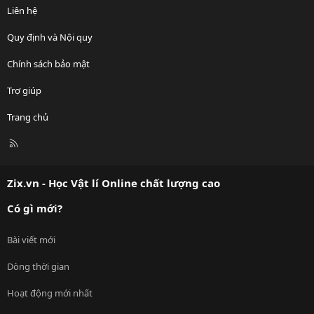
Liên hệ
Quy định và Nội quy
Chính sách bảo mật
Trợ giúp
Trang chủ
R
S
S
Zix.vn - Học Vật lí Online chất lượng cao
Có gì mới?
Bài viết mới
Dòng thời gian
Hoạt động mới nhất