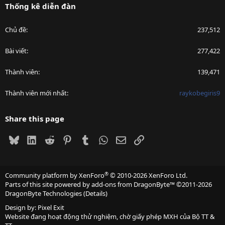
Thống kê diễn đàn
Chủ đề
237,512
Bài viết
277,422
Thành viên
139,471
Thành viên mới nhất
raykobegiris9
Share this page
Bluesky
LinkedIn
Reddit
Pinterest
Tumblr
WhatsApp
Email
Link
®
Community platform by XenForo
© 2010-2026 XenForo Ltd.
Parts of this site powered by
add-ons from DragonByte™
©2011-2026
DragonByte Technologies
(
Details
)
Design by:
Pixel Exit
Website đang hoạt động thử nghiệm, chờ giấy phép MXH của Bộ TT &