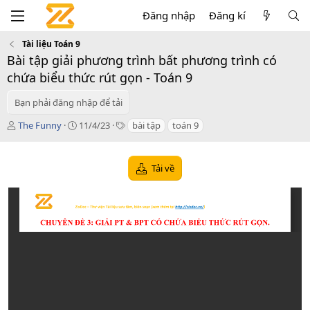
Đăng nhập
Đăng kí
Tài liệu Toán 9
Bài tập giải phương trình bất phương trình có
chứa biểu thức rút gọn - Toán 9
Bạn phải đăng nhập để tải
T
C
T
The Funny
11/4/23
bài tập
toán 9
á
r
a
c
e
g
g
a
s
Tải về
i
t
ả
i
o
n
d
a
t
e