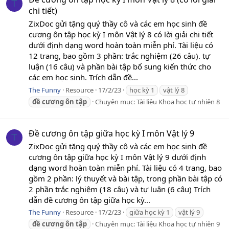
T
chi tiết)
ZixDoc gửi tặng quý thầy cô và các em học sinh đề
cương ôn tập học kỳ I môn Vật lý 8 có lời giải chi tiết
dưới định dạng word hoàn toàn miễn phí. Tài liệu có
12 trang, bao gồm 3 phần: trắc nghiệm (26 câu). tự
luận (16 câu) và phần bài tập bổ sung kiến thức cho
các em học sinh. Trích dẫn đề...
The Funny
Resource
17/2/23
học kỳ 1
vật lý 8
đề
cương
ôn
tập
Chuyên mục:
Tài liệu Khoa học tự nhiên 8
Đề cương ôn tập giữa học kỳ I môn Vật lý 9
T
ZixDoc gửi tặng quý thầy cô và các em học sinh đề
cương ôn tập giữa học kỳ I môn Vật lý 9 dưới định
dạng word hoàn toàn miễn phí. Tài liệu có 4 trang, bao
gồm 2 phần: lý thuyết và bài tập, trong phần bài tập có
2 phần trắc nghiệm (18 câu) và tự luận (6 câu) Trích
dẫn đề cương ôn tập giữa học kỳ...
The Funny
Resource
17/2/23
giữa học kỳ 1
vật lý 9
đề
cương
ôn
tập
Chuyên mục:
Tài liệu Khoa học tự nhiên 9