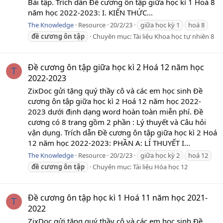
Bài tập. Trích dẫn Đề cương ôn tập giữa học kì 1 Hoá 8
năm học 2022-2023: I. KIẾN THỨC...
The Knowledge
Resource
20/2/23
giữa học kỳ 1
hoá 8
đề
cương
ôn
tập
Chuyên mục:
Tài liệu Khoa học tự nhiên 8
Đề cương ôn tập giữa học kì 2 Hoá 12 năm học
T
2022-2023
ZixDoc gửi tặng quý thầy cô và các em học sinh Đề
cương ôn tập giữa học kì 2 Hoá 12 năm học 2022-
2023 dưới định dạng word hoàn toàn miễn phí. Đề
cương có 8 trang gồm 2 phần : Lý thuyết và Câu hỏi
vận dụng. Trích dẫn Đề cương ôn tập giữa học kì 2 Hoá
12 năm học 2022-2023: PHẦN A: LÍ THUYẾT I...
The Knowledge
Resource
20/2/23
giữa học kỳ 2
hoá 12
đề
cương
ôn
tập
Chuyên mục:
Tài liệu Hóa học 12
Đề cương ôn tập học kì 1 Hoá 11 năm học 2021-
T
2022
ZixDoc gửi tặng quý thầy cô và các em học sinh Đề