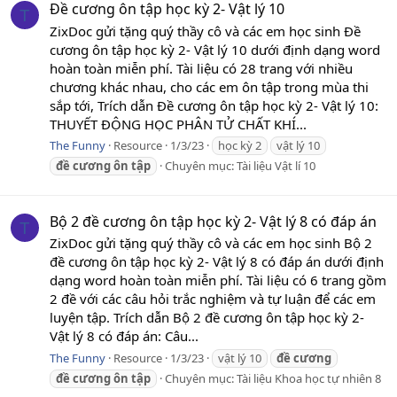
Đề cương ôn tập học kỳ 2- Vật lý 10
T
ZixDoc gửi tặng quý thầy cô và các em học sinh Đề
cương ôn tập học kỳ 2- Vật lý 10 dưới định dạng word
hoàn toàn miễn phí. Tài liệu có 28 trang với nhiều
chương khác nhau, cho các em ôn tập trong mùa thi
sắp tới, Trích dẫn Đề cương ôn tập học kỳ 2- Vật lý 10:
THUYẾT ĐỘNG HỌC PHÂN TỬ CHẤT KHÍ...
The Funny
Resource
1/3/23
học kỳ 2
vật lý 10
đề
cương
ôn
tập
Chuyên mục:
Tài liệu Vật lí 10
Bộ 2 đề cương ôn tập học kỳ 2- Vật lý 8 có đáp án
T
ZixDoc gửi tặng quý thầy cô và các em học sinh Bộ 2
đề cương ôn tập học kỳ 2- Vật lý 8 có đáp án dưới định
dạng word hoàn toàn miễn phí. Tài liệu có 6 trang gồm
2 đề với các câu hỏi trắc nghiệm và tự luận để các em
luyện tập. Trích dẫn Bộ 2 đề cương ôn tập học kỳ 2-
Vật lý 8 có đáp án: Câu...
The Funny
Resource
1/3/23
vật lý 10
đề
cương
đề
cương
ôn
tập
Chuyên mục:
Tài liệu Khoa học tự nhiên 8