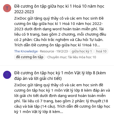
Đề cương ôn tập giữa học kì 1 Hoá 10 năm học
T
2022-2023
ZixDoc gửi tặng quý thầy cô và các em học sinh Đề
cương ôn tập giữa học kì 1 Hoá 10 năm học 2022-
2023 dưới định dạng word hoàn toàn miễn phí. Tài
liệu có 9 trang, bao gồm 2 chương, mỗi chương đều
có 2 phần: Câu hỏi trắc nghiệm và Câu hỏi Tự luận.
Trích dẫn Đề cương ôn tập giữa học kì 1Hoá 10...
The Knowledge
Resource
19/2/23
giữa học kỳ 1
hoá 10
đề
cương
ôn
tập
Chuyên mục:
Tài liệu Hóa học 10
Đề cương ôn tập học kỳ 1 môn Vật lý lớp 8 (kèm
T
đáp án và lời giải chi tiết)
ZixDoc gửi tặng quý thầy cô và các em học sinh đề
cương ôn tập học kỳ 1 môn Vật lý lớp 8 kèm đáp án và
lời giải chi tiết dưới định dạng word hoàn toàn miễn
phí. Tài liệu có 7 trang, bao gồm 2 phần: lý thuyết (18
câu) và bài tập (14 câu). Trích dẫn đề cương ôn tập học
kỳ 1 môn Vật lý lớp 8 kèm...