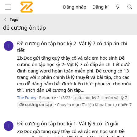
Đăng nhập
Đăng kí
Tags
đề cương ôn tập
Đề cương ôn tập học kỳ 2- Vật lý 7 có đáp án chi
T
tiết
ZixDoc gửi tặng quý thầy cô và các em học sinh Đề
cương ôn tập học kỳ 2- Vật lý 7 có đáp án chi tiết dưới
định dạng word hoàn toàn miễn phí. Đề cương có 13
trang với 2 phần chính là lý thuyết và bài tập, cho các
em dễ dàng nắm bắt được kiến thức phục vụ cho mùa
thi. Trích dẫn Đề cương ôn tập...
The Funny
Resource
1/3/23
giữa học kỳ 2
môn vật lý 7
đề
cương
ôn
tập
Chuyên mục:
Tài liệu Khoa học tự nhiên 7
Đề cương ôn tập học kỳ 1- Vật lý 9 có lời giải
T
ZixDoc gửi tặng quý thầy cô và các em học sinh Đề