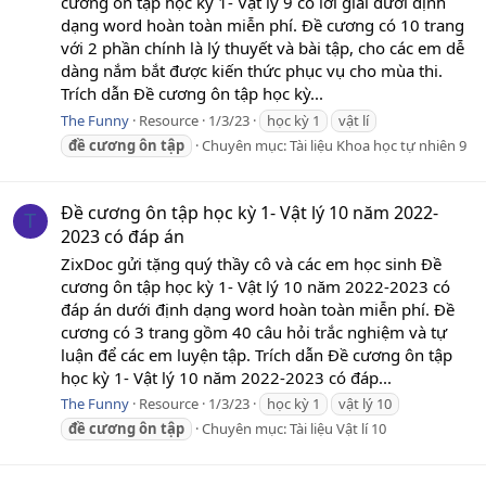
cương ôn tập học kỳ 1- Vật lý 9 có lời giải dưới định
dạng word hoàn toàn miễn phí. Đề cương có 10 trang
với 2 phần chính là lý thuyết và bài tập, cho các em dễ
dàng nắm bắt được kiến thức phục vụ cho mùa thi.
Trích dẫn Đề cương ôn tập học kỳ...
The Funny
Resource
1/3/23
học kỳ 1
vật lí
đề
cương
ôn
tập
Chuyên mục:
Tài liệu Khoa học tự nhiên 9
Đề cương ôn tập học kỳ 1- Vật lý 10 năm 2022-
T
2023 có đáp án
ZixDoc gửi tặng quý thầy cô và các em học sinh Đề
cương ôn tập học kỳ 1- Vật lý 10 năm 2022-2023 có
đáp án dưới định dạng word hoàn toàn miễn phí. Đề
cương có 3 trang gồm 40 câu hỏi trắc nghiệm và tự
luận để các em luyện tập. Trích dẫn Đề cương ôn tập
học kỳ 1- Vật lý 10 năm 2022-2023 có đáp...
The Funny
Resource
1/3/23
học kỳ 1
vật lý 10
đề
cương
ôn
tập
Chuyên mục:
Tài liệu Vật lí 10