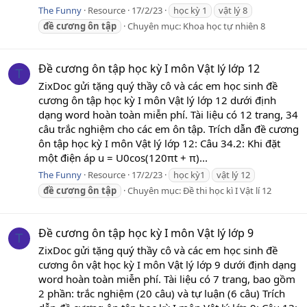
The Funny
Resource
17/2/23
học kỳ 1
vật lý 8
đề
cương
ôn
tập
Chuyên mục:
Khoa học tự nhiên 8
Đề cương ôn tập học kỳ I môn Vật lý lớp 12
T
ZixDoc gửi tặng quý thầy cô và các em học sinh đề
cương ôn tập học kỳ I môn Vật lý lớp 12 dưới định
dạng word hoàn toàn miễn phí. Tài liệu có 12 trang, 34
câu trắc nghiệm cho các em ôn tập. Trích dẫn đề cương
ôn tập học kỳ I môn Vật lý lớp 12: Câu 34.2: Khi đặt
một điện áp u = U0cos(120πt + π)...
The Funny
Resource
17/2/23
học kỳ1
vật lý 12
đề
cương
ôn
tập
Chuyên mục:
Đề thi học kì I Vật lí 12
Đề cương ôn tập học kỳ I môn Vật lý lớp 9
T
ZixDoc gửi tặng quý thầy cô và các em học sinh đề
cương ôn vật học kỳ I môn Vật lý lớp 9 dưới định dạng
word hoàn toàn miễn phí. Tài liệu có 7 trang, bao gồm
2 phần: trắc nghiệm (20 câu) và tự luận (6 câu) Trích