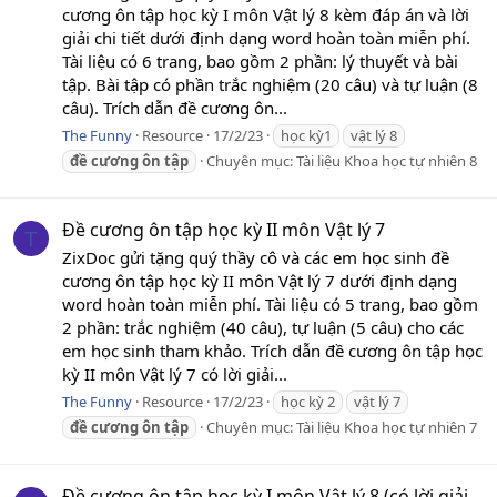
cương ôn tập học kỳ I môn Vật lý 8 kèm đáp án và lời
giải chi tiết dưới định dạng word hoàn toàn miễn phí.
Tài liệu có 6 trang, bao gồm 2 phần: lý thuyết và bài
tập. Bài tập có phần trắc nghiệm (20 câu) và tự luận (8
câu). Trích dẫn đề cương ôn...
The Funny
Resource
17/2/23
học kỳ1
vật lý 8
đề
cương
ôn
tập
Chuyên mục:
Tài liệu Khoa học tự nhiên 8
Đề cương ôn tập học kỳ II môn Vật lý 7
T
ZixDoc gửi tặng quý thầy cô và các em học sinh đề
cương ôn tập học kỳ II môn Vật lý 7 dưới định dạng
word hoàn toàn miễn phí. Tài liệu có 5 trang, bao gồm
2 phần: trắc nghiệm (40 câu), tự luận (5 câu) cho các
em học sinh tham khảo. Trích dẫn đề cương ôn tập học
kỳ II môn Vật lý 7 có lời giải...
The Funny
Resource
17/2/23
học kỳ 2
vật lý 7
đề
cương
ôn
tập
Chuyên mục:
Tài liệu Khoa học tự nhiên 7
Đề cương ôn tập học kỳ I môn Vật lý 8 (có lời giải