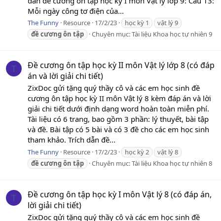
dẫn đề cương ôn tập học kỳ I môn Vật lý lớp 9: Câu 13:
Mỗi ngày công tơ điện của...
The Funny
Resource
17/2/23
học kỳ 1
vật lý 9
đề
cương
ôn
tập
Chuyên mục:
Tài liệu Khoa học tự nhiên 9
Đề cương ôn tập học kỳ II môn Vật lý lớp 8 (có đáp
T
án và lời giải chi tiết)
ZixDoc gửi tặng quý thầy cô và các em học sinh đề
cương ôn tập học kỳ II môn Vật lý 8 kèm đáp án và lời
giải chi tiết dưới định dạng word hoàn toàn miễn phí.
Tài liệu có 6 trang, bao gồm 3 phần: lý thuyết, bài tập
và đề. Bài tập có 5 bài và có 3 đề cho các em học sinh
tham khảo. Trích dẫn đề...
The Funny
Resource
17/2/23
học kỳ 2
vật lý 8
đề
cương
ôn
tập
Chuyên mục:
Tài liệu Khoa học tự nhiên 8
Đề cương ôn tập học kỳ I môn Vật lý 8 (có đáp án,
T
lời giải chi tiết)
ZixDoc gửi tặng quý thầy cô và các em học sinh đề