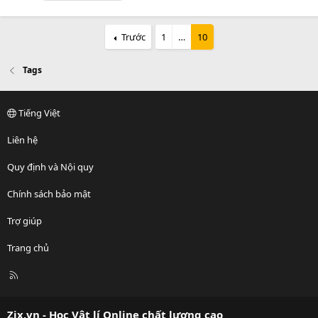
Trước
1
…
10
Tags
Tiếng Việt
Liên hệ
Quy định và Nội quy
Chính sách bảo mật
Trợ giúp
Trang chủ
R
S
S
Zix.vn - Học Vật lí Online chất lượng cao