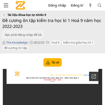
Đăng nhập
Đăng kí
Tài liệu Khoa học tự nhiên 9
Đề cương ôn tập kiểm tra học kì 1 Hoá 9 năm học
2022-2023
Bạn phải đăng nhập để tải
T
C
T
The Knowledge
20/2/23
hoá 9
kiểm tra giữa học kì 1
á
r
a
đề cương ôn tập
c
e
g
g
a
s
i
t
Tải về
ả
i
o
n
d
a
t
e