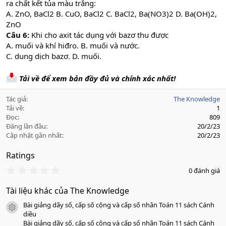
ra chất kết tủa màu trắng:
A. ZnO, BaCl2 B. CuO, BaCl2 C. BaCl2, Ba(NO3)2 D. Ba(OH)2,
ZnO
Câu 6:
Khi cho axit tác dụng với bazơ thu được
A. muối và khí hiđro. B. muối và nước.
C. dung dịch bazơ. D. muối.
Tải về để xem bản đầy đủ và chính xác nhất!
Tác giả
The Knowledge
Tải về
1
Đọc
809
Đăng lần đầu
20/2/23
Cập nhật gần nhất
20/2/23
Ratings
0
0 đánh giá
.
0
Tài liệu khác của The Knowledge
0
s
Bài giảng dãy số, cấp số cộng và cấp số nhân Toán 11 sách Cánh
a
icon tài liệu
o
diều
Bài giảng dãy số, cấp số cộng và cấp số nhân Toán 11 sách Cánh