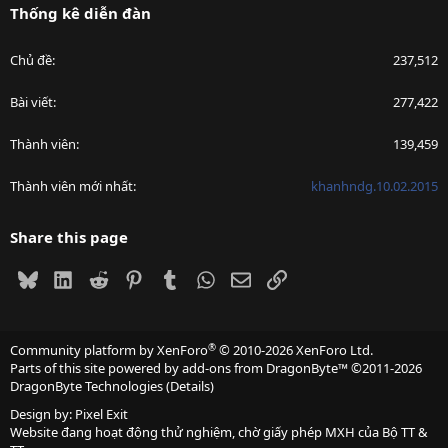
Thống kê diễn đàn
Chủ đề
237,512
Bài viết
277,422
Thành viên
139,459
Thành viên mới nhất
khanhndg.10.02.2015
Share this page
Bluesky
LinkedIn
Reddit
Pinterest
Tumblr
WhatsApp
Email
Link
®
Community platform by XenForo
© 2010-2026 XenForo Ltd.
Parts of this site powered by
add-ons from DragonByte™
©2011-2026
DragonByte Technologies
(
Details
)
Design by:
Pixel Exit
Website đang hoạt động thử nghiệm, chờ giấy phép MXH của Bộ TT &