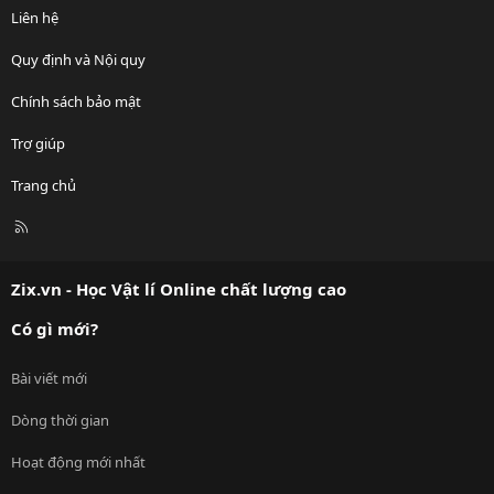
Liên hệ
Quy định và Nội quy
Chính sách bảo mật
Trợ giúp
Trang chủ
R
S
S
Zix.vn - Học Vật lí Online chất lượng cao
Có gì mới?
Bài viết mới
Dòng thời gian
Hoạt động mới nhất