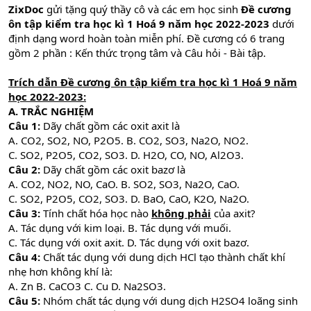
ZixDoc
gửi tặng quý thầy cô và các em học sinh
Đề cương
ôn tập kiểm tra học kì 1 Hoá 9 năm học 2022-2023
dưới
định dạng word hoàn toàn miễn phí. Đề cương có 6 trang
gồm 2 phần : Kến thức trọng tâm và Câu hỏi - Bài tập.
Trích dẫn Đề cương ôn tập kiểm tra học kì 1 Hoá 9 năm
học 2022-2023:
A. TRẮC NGHIỆM
Câu 1:
Dãy chất gồm các oxit axit là
A. CO2, SO2, NO, P2O5. B. CO2, SO3, Na2O, NO2.
C. SO2, P2O5, CO2, SO3. D. H2O, CO, NO, Al2O3.
Câu 2:
Dãy chất gồm các oxit bazơ là
A. CO2, NO2, NO, CaO. B. SO2, SO3, Na2O, CaO.
C. SO2, P2O5, CO2, SO3. D. BaO, CaO, K2O, Na2O.
Câu 3:
Tính chất hóa học nào
không phải
của axit?
A. Tác dụng với kim loại. B. Tác dụng với muối.
C. Tác dụng với oxit axit. D. Tác dụng với oxit bazơ.
Câu 4:
Chất tác dụng với dung dịch HCl tạo thành chất khí
nhẹ hơn không khí là:
A. Zn B. CaCO3 C. Cu D. Na2SO3.
Câu 5:
Nhóm chất tác dụng với dung dịch H2SO4 loãng sinh