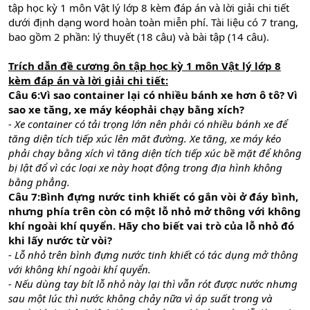
tập học kỳ 1 môn Vật lý lớp 8 kèm đáp án và lời giải chi tiết
dưới định dạng word hoàn toàn miễn phí. Tài liệu có 7 trang,
bao gồm 2 phần: lý thuyết (18 câu) và bài tập (14 câu).
Trích dẫn đề cương ôn tập học kỳ 1 môn Vật lý lớp 8
kèm đáp án và lời giải chi tiết:
Câu 6:Vì sao container lại có nhiều bánh xe hơn ô tô? Vì
sao xe tăng, xe máy kéophải chạy bằng xích?
- Xe container có tải trọng lớn nên phải có nhiều bánh xe để
tăng diện tích tiếp xúc lên măt đường. Xe tăng, xe máy kéo
phải chạy bằng xích vì tăng diện tích tiếp xúc bề mặt để không
bị lật đổ vì các loại xe này hoạt động trong địa hình không
bằng phẳng.
Câu 7:Bình đựng nước tinh khiết có gắn vòi ở đáy bình,
nhưng phía trên còn có một lỗ nhỏ mở thông với không
khí ngoài khí quyển. Hãy cho biết vai trò của lỗ nhỏ đó
khi lấy nước từ vòi?
- Lỗ nhỏ trên bình đựng nước tinh khiết có tác dụng mở thông
với không khí ngoài khí quyển.
- Nếu dùng tay bít lỗ nhỏ này lại thì vẫn rót được nước nhưng
sau một lúc thì nước không chảy nữa vì áp suất trong và