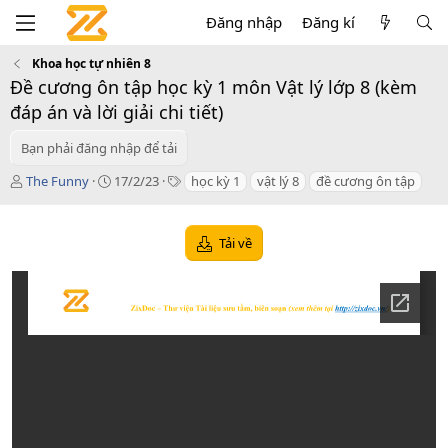
Đăng nhập
Đăng kí
Khoa học tự nhiên 8
Đề cương ôn tập học kỳ 1 môn Vật lý lớp 8 (kèm
đáp án và lời giải chi tiết)
Bạn phải đăng nhập để tải
T
C
T
The Funny
17/2/23
học kỳ 1
vật lý 8
đề cương ôn tập
á
r
a
c
e
g
g
a
s
Tải về
i
t
ả
i
o
n
d
a
t
e