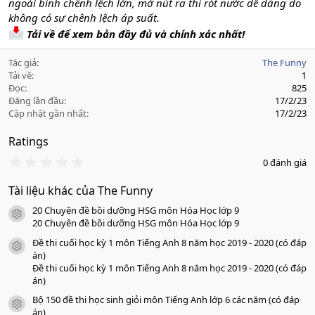
ngoài bình chênh lệch lớn, mở nút ra thì rót nước dễ dàng do
không có sự chênh lệch áp suất.
Tải về để xem bản đầy đủ và chính xác nhất!
Tác giả
The Funny
Tải về
1
Đọc
825
Đăng lần đầu
17/2/23
Cập nhật gần nhất
17/2/23
Ratings
0
0 đánh giá
.
0
Tài liệu khác của The Funny
0
s
20 Chuyên đề bồi dưỡng HSG môn Hóa Học lớp 9
a
icon tài liệu
o
20 Chuyên đề bồi dưỡng HSG môn Hóa Học lớp 9
Đề thi cuối học kỳ 1 môn Tiếng Anh 8 năm học 2019 - 2020 (có đáp
icon tài liệu
án)
Đề thi cuối học kỳ 1 môn Tiếng Anh 8 năm học 2019 - 2020 (có đáp
án)
Bộ 150 đề thi học sinh giỏi môn Tiếng Anh lớp 6 các năm (có đáp
icon tài liệu
án)