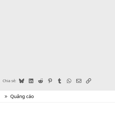
Bluesky
LinkedIn
Reddit
Pinterest
Tumblr
WhatsApp
Email
Link
Chia sẻ:
Quảng cáo