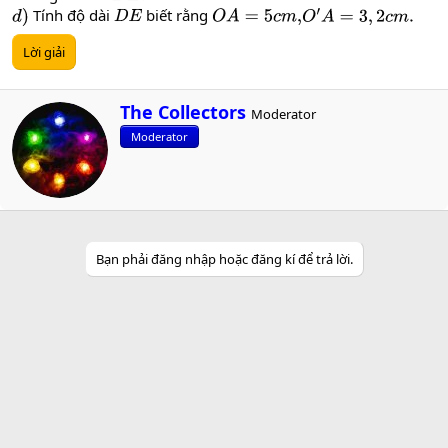
Tính độ dài
biết rằng
d
)
D
E
O
A
=
5
c
m
,
O
′
A
=
3
,
2
c
m
.
Lời giải
W
The Collectors
Moderator
r
Moderator
i
t
t
e
n
b
y
Bạn phải đăng nhập hoặc đăng kí để trả lời.