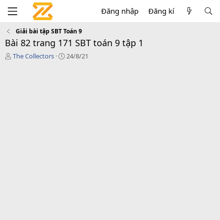
Đăng nhập
Đăng kí
Giải bài tập SBT Toán 9
Bài 82 trang 171 SBT toán 9 tập 1
T
C
The Collectors
24/8/21
á
r
c
e
g
a
i
t
ả
i
o
n
d
a
t
e