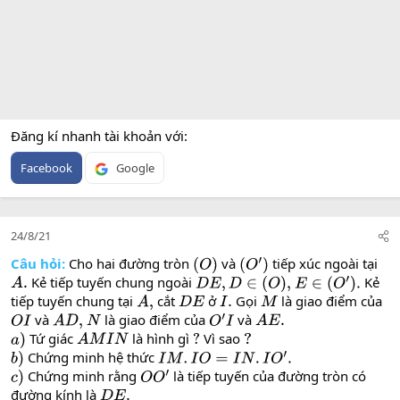
Đăng kí nhanh tài khoản với
Facebook
Google
24/8/21
Câu hỏi:
Cho hai đường tròn
và
tiếp xúc ngoài tại
(
O
)
(
O
′
)
Kẻ tiếp tuyến chung ngoài
Kẻ
A
.
D
E
,
D
∈
(
O
)
,
E
∈
(
O
′
)
.
tiếp tuyến chung tại
cắt
ở
Gọi
là giao điểm của
A
,
D
E
I
.
M
và
là giao điểm của
và
O
I
A
D
,
N
O
′
I
A
E
.
Tứ giác
là hình gì
Vì sao
a
)
A
M
I
N
?
?
Chứng minh hệ thức
b
)
I
M
.
I
O
=
I
N
.
I
O
′
.
Chứng minh rằng
là tiếp tuyến của đường tròn có
c
)
O
O
′
đường kính là
D
E
.