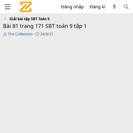
Đăng nhập
Đăng kí
Giải bài tập SBT Toán 9
Bài 81 trang 171 SBT toán 9 tập 1
T
C
The Collectors
24/8/21
á
r
c
e
g
a
i
t
ả
i
o
n
d
a
t
e