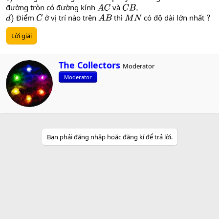
đường tròn có đường kính
và
A
C
C
B
.
Điểm
ở vị trí nào trên
thì
có độ dài lớn nhất
d
)
C
A
B
M
N
?
Lời giải
W
The Collectors
Moderator
r
Moderator
i
t
t
e
n
b
y
Bạn phải đăng nhập hoặc đăng kí để trả lời.