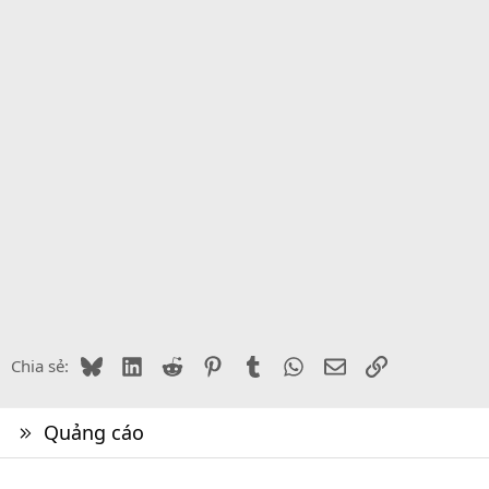
Bluesky
LinkedIn
Reddit
Pinterest
Tumblr
WhatsApp
Email
Link
Chia sẻ:
Quảng cáo