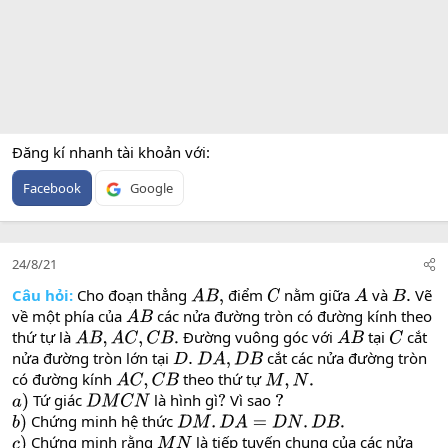
Đăng kí nhanh tài khoản với
Facebook
Google
24/8/21
Câu hỏi:
Cho đoạn thẳng
điểm
nằm giữa
và
Vẽ
A
B
,
C
A
B
.
về một phía của
các nửa đường tròn có đường kính theo
A
B
thứ tự là
Đường vuông góc với
tại
cắt
A
B
,
A
C
,
C
B
.
A
B
C
nửa đường tròn lớn tại
cắt các nửa đường tròn
D
.
D
A
,
D
B
có đường kính
theo thứ tự
A
C
,
C
B
M
,
N
.
Tứ giác
là hình gì
Vì sao
a
)
D
M
C
N
?
?
Chứng minh hệ thức
b
)
D
M
.
D
A
=
D
N
.
D
B
.
Chứng minh rằng
là tiếp tuyến chung của các nửa
c
)
M
N