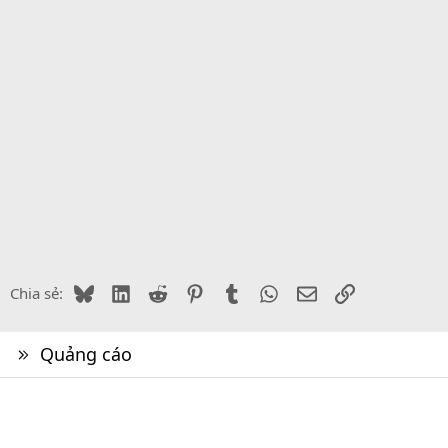
Bluesky
LinkedIn
Reddit
Pinterest
Tumblr
WhatsApp
Email
Link
Chia sẻ:
Quảng cáo