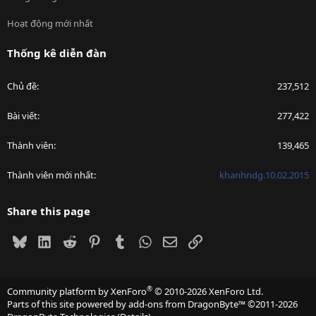
Hoạt động mới nhất
Thống kê diễn đàn
Chủ đề
237,512
Bài viết
277,422
Thành viên
139,465
Thành viên mới nhất
khanhndg.10.02.2015
Share this page
Bluesky
LinkedIn
Reddit
Pinterest
Tumblr
WhatsApp
Email
Link
®
Community platform by XenForo
© 2010-2026 XenForo Ltd.
Parts of this site powered by
add-ons from DragonByte™
©2011-2026