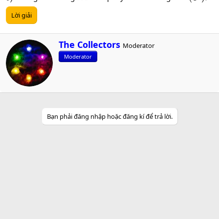
Lời giải
W
The Collectors
Moderator
r
Moderator
i
t
t
e
n
b
y
Bạn phải đăng nhập hoặc đăng kí để trả lời.