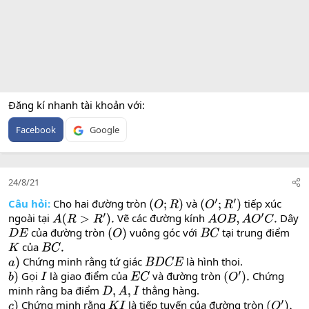
Đăng kí nhanh tài khoản với
Facebook
Google
24/8/21
Câu hỏi:
Cho hai đường tròn
và
tiếp xúc
(
O
;
R
)
(
O
′
;
R
′
)
ngoài tại
Vẽ các đường kính
Dây
A
(
R
>
R
′
)
.
A
O
B
,
A
O
′
C
.
của đường tròn
vuông góc với
tại trung điểm
D
E
(
O
)
B
C
của
K
B
C
.
Chứng minh rằng tứ giác
là hình thoi.
a
)
B
D
C
E
Gọi
là giao điểm của
và đường tròn
Chứng
b
)
I
E
C
(
O
′
)
.
minh rằng ba điểm
thẳng hàng.
D
,
A
,
I
Chứng minh rằng
là tiếp tuyến của đường tròn
c
)
K
I
(
O
′
)
.