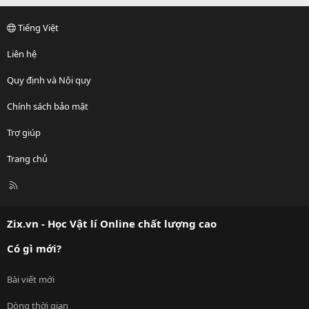
Tiếng Việt
Liên hệ
Quy định và Nội quy
Chính sách bảo mật
Trợ giúp
Trang chủ
R
S
S
Zix.vn - Học Vật lí Online chất lượng cao
Có gì mới?
Bài viết mới
Dòng thời gian