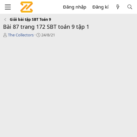
Đăng nhập
Đăng kí
Giải bài tập SBT Toán 9
Bài 87 trang 172 SBT toán 9 tập 1
T
C
The Collectors
24/8/21
á
r
c
e
g
a
i
t
ả
i
o
n
d
a
t
e