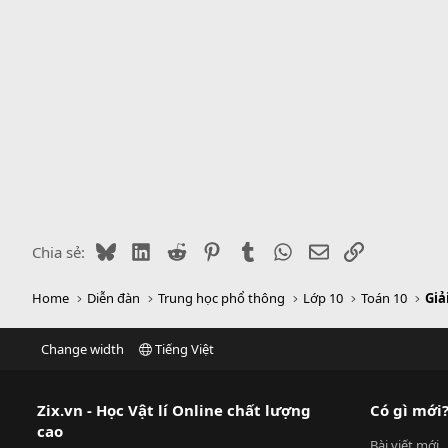
Bluesky
LinkedIn
Reddit
Pinterest
Tumblr
WhatsApp
Email
Link
Chia sẻ:
Home
Diễn đàn
Trung học phổ thông
Lớp 10
Toán 10
Giả
Change width
Tiếng Việt
Zix.vn - Học Vật lí Online chất lượng
Có gì mới
cao
Bài viết mới