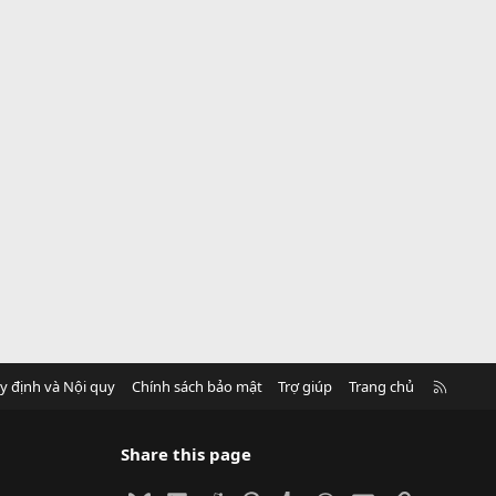
R
y định và Nội quy
Chính sách bảo mật
Trợ giúp
Trang chủ
S
S
Share this page