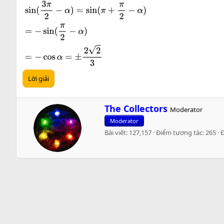
Lời giải
W
The Collectors
Moderator
r
Moderator
i
Bài viết
127,157
Điểm tương tác
265
t
t
e
n
b
y