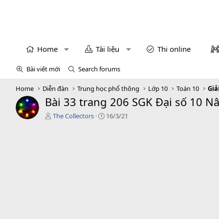
Home
Tài liệu
Thi online
Bài viết mới
Search forums
Home
Diễn đàn
Trung học phổ thông
Lớp 10
Toán 10
Giả
Bài 33 trang 206 SGK Đại số 10 N
T
C
The Collectors
16/3/21
á
r
c
e
g
a
i
t
ả
i
o
n
d
a
t
e