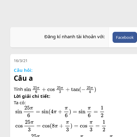
Đăng kí nhanh tài khoản với
Facebook
16/3/21
Câu hỏi:
Câu a
Tính
sin
25
π
6
+
cos
25
π
3
+
tan
(
−
25
π
4
)
Lời giải chi tiết:
Ta có: