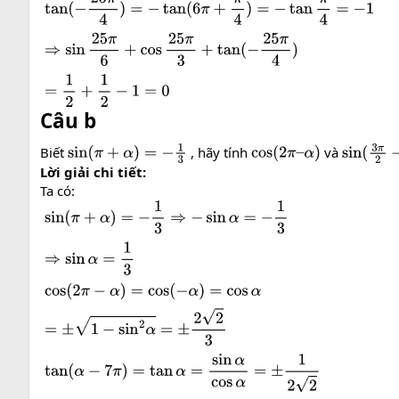
sin
25
π
6
=
sin
(
4
π
+
π
6
)
=
sin
π
6
=
1
2
cos
25
π
3
=
cos
(
8
π
+
π
3
)
=
cos
Câu b
Biết
, hãy tính
và
sin
(
π
+
α
)
=
−
1
3
cos
(
2
π
–
α
)
sin
(
3
π
2
−
Lời giải chi tiết:
Ta có:
sin
(
π
+
α
)
=
−
1
3
⇒
−
sin
α
=
−
1
3
⇒
sin
α
=
1
3
cos
(
2
π
−
α
)
=
cos
(
−
α
)
=
c