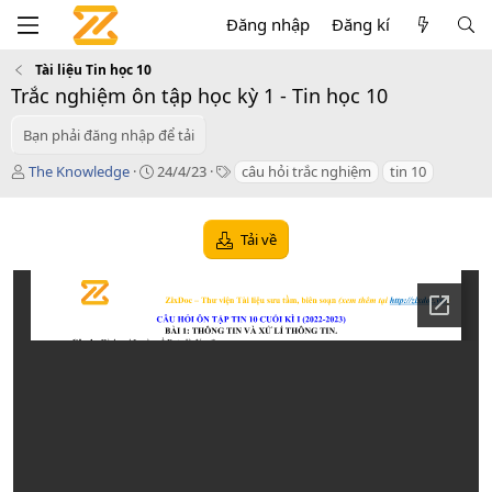
Đăng nhập
Đăng kí
Tài liệu Tin học 10
Trắc nghiệm ôn tập học kỳ 1 - Tin học 10
Bạn phải đăng nhập để tải
T
C
T
The Knowledge
24/4/23
câu hỏi trắc nghiệm
tin 10
á
r
a
c
e
g
g
a
s
Tải về
i
t
ả
i
o
n
d
a
t
e