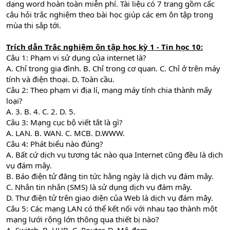
dạng word hoàn toàn miễn phí. Tài liệu có 7 trang gồm cấc
câu hỏi trắc nghiệm theo bài học giúp các em ôn tập trong
mùa thi sắp tới.
Trích dẫn
Trắc nghiệm ôn tập học kỳ 1 - Tin học 10:
Câu 1: Phạm vi sử dụng của internet là?
A. Chỉ trong gia đình. B. Chỉ trong cơ quan. C. Chỉ ở trên máy
tính và điện thoại. D. Toàn cầu.
Câu 2: Theo phạm vi địa lí, mạng máy tính chia thành mấy
loại?
A. 3. B. 4. C. 2. D. 5.
Câu 3: Mạng cục bộ viết tắt là gì?
A. LAN. B. WAN. C. MCB. D.WWW.
Câu 4: Phát biểu nào đúng?
A. Bất cứ dịch vụ tương tác nào qua Internet cũng đều là dịch
vụ đám mây.
B. Báo điện tử đăng tin tức hằng ngày là dịch vụ đám mây.
C. Nhắn tin nhắn (SMS) là sử dụng dịch vụ đám mây.
D. Thư điện tử trên giao diện của Web là dịch vụ đám mây.
Câu 5: Các mạng LAN có thể kết nối với nhau tạo thành một
mạng lưới rộng lớn thông qua thiết bị nào?