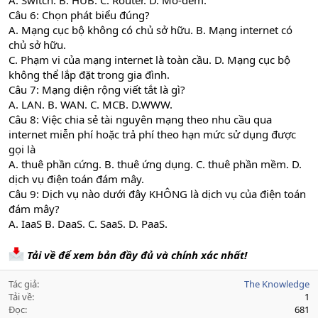
A. Switch. B. HUB. C. Router. D. Mô-đem.
Câu 6: Chọn phát biểu đúng?
A. Mạng cục bộ không có chủ sở hữu. B. Mạng internet có
chủ sở hữu.
C. Phạm vi của mạng internet là toàn cầu. D. Mạng cục bộ
không thể lắp đặt trong gia đình.
Câu 7: Mạng diện rộng viết tắt là gì?
A. LAN. B. WAN. C. MCB. D.WWW.
Câu 8: Việc chia sẻ tài nguyên mạng theo nhu cầu qua
internet miễn phí hoặc trả phí theo hạn mức sử dụng được
gọi là
A. thuê phần cứng. B. thuê ứng dụng. C. thuê phần mềm. D.
dịch vụ điện toán đám mây.
Câu 9: Dịch vụ nào dưới đây KHÔNG là dịch vụ của điện toán
đám mây?
A. IaaS B. DaaS. C. SaaS. D. PaaS.
Tải về để xem bản đầy đủ và chính xác nhất!
Tác giả
The Knowledge
Tải về
1
Đọc
681