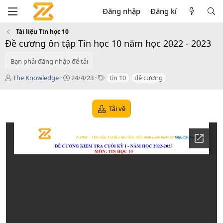
Đăng nhập
Đăng kí
Tài liệu Tin học 10
Đề cương ôn tập Tin học 10 năm học 2022 - 2023
Bạn phải đăng nhập để tải
T
C
T
The Knowledge
24/4/23
tin 10
đề cương
á
r
a
c
e
g
g
a
s
Tải về
i
t
ả
i
o
n
d
a
t
e