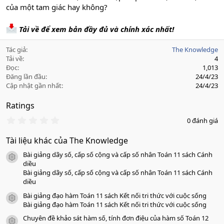
của một tam giác hay không?
Tải về để xem bản đầy đủ và chính xác nhất!
Tác giả
The Knowledge
Tải về
4
Đọc
1,013
Đăng lần đầu
24/4/23
Cập nhật gần nhất
24/4/23
Ratings
0
0 đánh giá
.
0
Tài liệu khác của The Knowledge
0
s
Bài giảng dãy số, cấp số cộng và cấp số nhân Toán 11 sách Cánh
a
icon tài liệu
o
diều
Bài giảng dãy số, cấp số cộng và cấp số nhân Toán 11 sách Cánh
diều
Bài giảng đạo hàm Toán 11 sách Kết nối tri thức với cuộc sống
icon tài liệu
Bài giảng đạo hàm Toán 11 sách Kết nối tri thức với cuộc sống
Chuyên đề khảo sát hàm số, tính đơn điệu của hàm số Toán 12
icon tài liệu