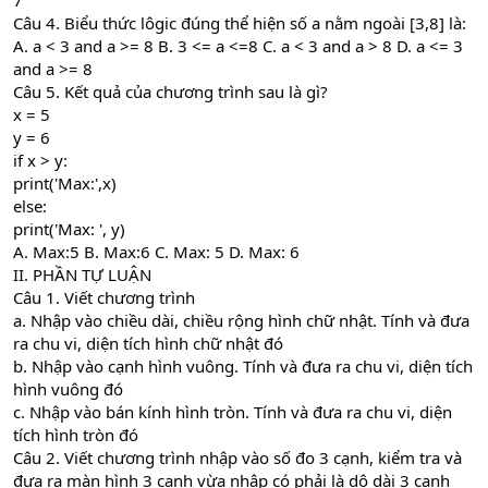
7
Câu 4. Biểu thức lôgic đúng thể hiện số a nằm ngoài [3,8] là:
A. a < 3 and a >= 8 B. 3 <= a <=8 C. a < 3 and a > 8 D. a <= 3
and a >= 8
Câu 5. Kết quả của chương trình sau là gì?
x = 5
y = 6
if x > y:
print('Max:',x)
else:
print('Max: ', y)
A. Max:5 B. Max:6 C. Max: 5 D. Max: 6
II. PHẦN TỰ LUẬN
Câu 1. Viết chương trình
a. Nhập vào chiều dài, chiều rộng hình chữ nhật. Tính và đưa
ra chu vi, diện tích hình chữ nhật đó
b. Nhập vào cạnh hình vuông. Tính và đưa ra chu vi, diện tích
hình vuông đó
c. Nhập vào bán kính hình tròn. Tính và đưa ra chu vi, diện
tích hình tròn đó
Câu 2. Viết chương trình nhập vào số đo 3 cạnh, kiểm tra và
đưa ra màn hình 3 cạnh vừa nhập có phải là dộ dài 3 cạnh