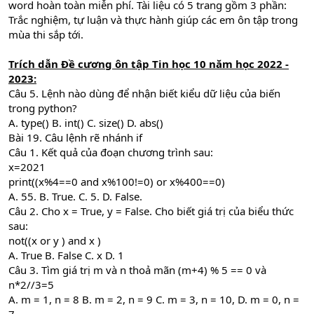
word hoàn toàn miễn phí. Tài liệu có 5 trang gồm 3 phần:
Trắc nghiệm, tự luận và thực hành giúp các em ôn tập trong
mùa thi sắp tới.
Trích dẫn Đề cương ôn tập Tin học 10 năm học 2022 -
2023:
Câu 5. Lệnh nào dùng để nhận biết kiểu dữ liệu của biến
trong python?
A. type() B. int() C. size() D. abs()
Bài 19. Câu lệnh rẽ nhánh if
Câu 1. Kết quả của đoạn chương trình sau:
x=2021
print((x%4==0 and x%100!=0) or x%400==0)
A. 55. B. True. C. 5. D. False.
Câu 2. Cho x = True, y = False. Cho biết giá trị của biểu thức
sau:
not((x or y ) and x )
A. True B. False C. x D. 1
Câu 3. Tìm giá trị m và n thoả mãn (m+4) % 5 == 0 và
n*2//3=5
A. m = 1, n = 8 B. m = 2, n = 9 C. m = 3, n = 10, D. m = 0, n =