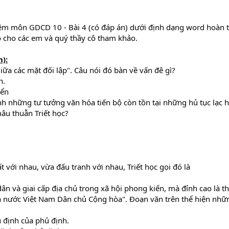
ệm môn GDCD 10 - Bài 4 (có đáp án) dưới định dạng word hoàn to
ó cho các em và quý thầy cô tham khảo.
):
giữa các mặt đối lập". Câu nói đó bàn về vấn đê gì?
n.
iển
h những tư tưởng văn hóa tiến bộ còn tồn tại những hủ tục lạc h
âu thuẫn Triết học?
 với nhau, vừa đấu tranh với nhau, Triết học gọi đó là
ân và giai cấp địa chủ trong xã hội phong kiến, mà đỉnh cao là t
nước Việt Nam Dân chủ Cộng hòa". Đoạn văn trên thể hiện nhữn
ủ định của phủ định.