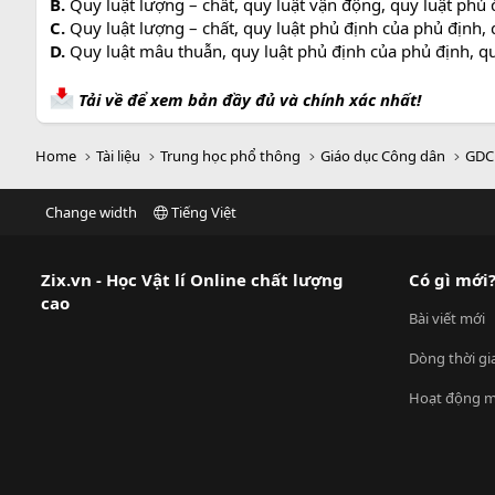
B.
Quy luật lượng – chất, quy luật vận động, quy luật phủ 
C.
Quy luật lượng – chất, quy luật phủ định của phủ định, q
D.
Quy luật mâu thuẫn, quy luật phủ định của phủ định, quy
Tải về để xem bản đầy đủ và chính xác nhất!
Home
Tài liệu
Trung học phổ thông
Giáo dục Công dân
GDC
Change width
Tiếng Việt
Zix.vn - Học Vật lí Online chất lượng
Có gì mới
cao
Bài viết mới
Dòng thời gi
Hoạt động m