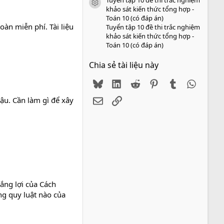
icon tài liệu
khảo sát kiến thức tổng hợp -
Toán 10 (có đáp án)
àn miễn phí. Tài liệu
Tuyển tập 10 đề thi trắc nghiệm
khảo sát kiến thức tổng hợp -
Toán 10 (có đáp án)
Chia sẻ tài liệu này
Bluesky
LinkedIn
Reddit
Pinterest
Tumblr
WhatsA
Email
Link
ậu. Cần làm gì để xây
hắng lợi của Cách
g quy luật nào của