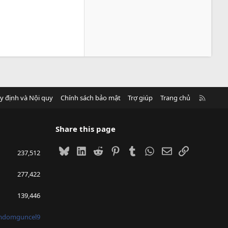
R
y định và Nội quy
Chính sách bảo mật
Trợ giúp
Trang chủ
S
S
Share this page
Bluesky
LinkedIn
Reddit
Pinterest
Tumblr
WhatsApp
Email
Link
237,512
277,422
139,446
mdomguncel9