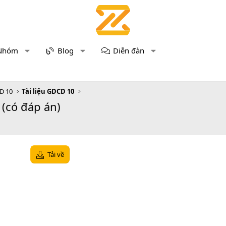
Nhóm
Blog
Diễn đàn
D 10
Tài liệu GDCD 10
(có đáp án)
Tải về