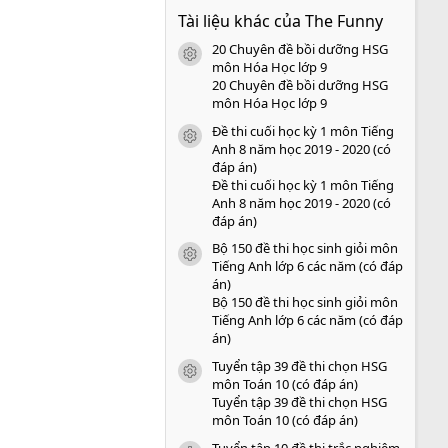
0
Tài liệu khác của The Funny
0
s
20 Chuyên đề bồi dưỡng HSG
a
icon tài liệu
o
môn Hóa Học lớp 9
20 Chuyên đề bồi dưỡng HSG
môn Hóa Học lớp 9
Đề thi cuối học kỳ 1 môn Tiếng
icon tài liệu
Anh 8 năm học 2019 - 2020 (có
đáp án)
Đề thi cuối học kỳ 1 môn Tiếng
Anh 8 năm học 2019 - 2020 (có
đáp án)
Bộ 150 đề thi học sinh giỏi môn
icon tài liệu
Tiếng Anh lớp 6 các năm (có đáp
án)
Bộ 150 đề thi học sinh giỏi môn
Tiếng Anh lớp 6 các năm (có đáp
án)
Tuyển tập 39 đề thi chọn HSG
icon tài liệu
môn Toán 10 (có đáp án)
Tuyển tập 39 đề thi chọn HSG
môn Toán 10 (có đáp án)
Tuyển tập 10 đề thi trắc nghiệm