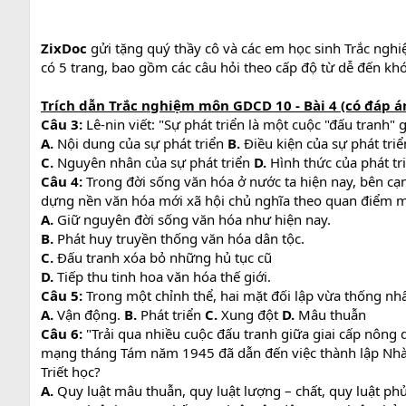
ZixDoc
gửi tặng quý thầy cô và các em học sinh Trắc nghi
có 5 trang, bao gồm các câu hỏi theo cấp độ từ dễ đến kh
Trích dẫn Trắc nghiệm môn GDCD 10 - Bài 4 (có đáp án
Câu 3:
Lê-nin viết: "Sự phát triển là một cuộc "đấu tranh" 
A.
Nội dung của sự phát triển
B.
Điều kiện của sự phát triể
C.
Nguyên nhân của sự phát triển
D.
Hình thức của phát tr
Câu 4:
Trong đời sống văn hóa ở nước ta hiện nay, bên cạn
dựng nền văn hóa mới xã hội chủ nghĩa theo quan điểm m
A.
Giữ nguyên đời sống văn hóa như hiện nay.
B.
Phát huy truyền thống văn hóa dân tộc.
C.
Đấu tranh xóa bỏ những hủ tục cũ
D.
Tiếp thu tinh hoa văn hóa thế giới.
Câu 5:
Trong một chỉnh thể, hai mặt đối lập vừa thống nhất
A.
Vận động.
B.
Phát triển
C.
Xung đột
D.
Mâu thuẫn
Câu 6:
"Trải qua nhiều cuộc đấu tranh giữa giai cấp nông d
mạng tháng Tám năm 1945 đã dẫn đến việc thành lập Nhà 
Triết học?
A.
Quy luật mâu thuẫn, quy luật lượng – chất, quy luật ph