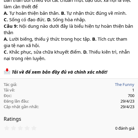
bản thân đối chiếu với các chuẩn mực đạo đức xã hội là việc
làm cần thiết để
A.
Tự hoàn thiện bản thân.
B.
Tự nhận thức đúng về mình.
C.
Sống có đạo đức.
D.
Sống hòa nhập.
Câu 9:
Nội dung nào dưới đây là biểu hiện tự hoàn thiện bản
thân
A.
Lười biếng, thiếu ý thức trong học tập.
B.
Tích cực tham
gia tệ nạn xã hội.
C.
Khắc phục, sửa chữa khuyết điểm.
D.
Thiếu kiên trì, nhẫn
nại trong rèn luyện.
Tải về để xem bản đầy đủ và chính xác nhất!
Tác giả
The Funny
Tải về
1
Đọc
700
Đăng lần đầu
29/4/23
Cập nhật gần nhất
29/4/23
Ratings
0
0 đánh giá
.
0