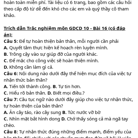
hoàn toàn miễn phí. Tài liệu có 6 trang, bao gồm các câu hỏi
theo cấp độ từ dễ đến khó cho các em và quý thầy cô tham
khảo.
Trích dẫn Trắc nghiệm môn GDCD 10 - Bài 16 (có đáp
án):
Câu 5:
Để tự hoàn thiện bản thân, mỗi người cần phải
A.
Quyết tâm thực hiện kế hoạch rèn luyện mình.
B.
Trông cậy vào sự giúp đỡ của người khác.
C.
Để mặc cho công việc sẽ hoàn thiện mình.
D.
Không cần làm gì cả.
Câu 6:
Nội dung nào dưới đây thể hiện mục đích của việc tự
nhận thức bản thân?
A.
Tiến tới thành công.
B.
Tự tin hơn.
C.
Hiểu rõ bản thân.
D.
Biết mọi điều.?
Câu 7:
Câu tục ngữ nào dưới đây giúp cho việc tự nhận thức,
tự hoàn thiện của bản thân?
A.
Ăn cây táo, rào cây sung
B.
Tức nước vỡ bờ
C.
Nhìn mặt bắt hình dong
D.
Chớ thấy sóng cả mà ngã tay
chèo.
Câu 8:
Tự nhận thức đúng những điểm mạnh, điểm yếu của