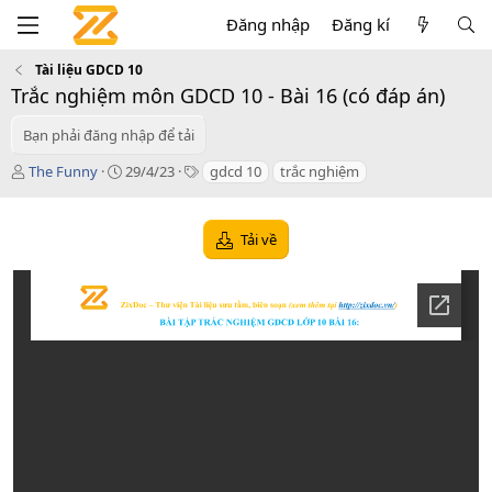
Đăng nhập
Đăng kí
Tài liệu GDCD 10
Trắc nghiệm môn GDCD 10 - Bài 16 (có đáp án)
Bạn phải đăng nhập để tải
T
C
T
The Funny
29/4/23
gdcd 10
trắc nghiệm
á
r
a
c
e
g
g
a
s
Tải về
i
t
ả
i
o
n
d
a
t
e