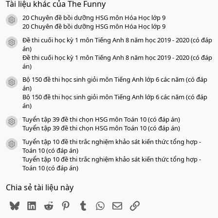
Tài liệu khác của The Funny
0
s
20 Chuyên đề bồi dưỡng HSG môn Hóa Học lớp 9
a
icon tài liệu
o
20 Chuyên đề bồi dưỡng HSG môn Hóa Học lớp 9
Đề thi cuối học kỳ 1 môn Tiếng Anh 8 năm học 2019 - 2020 (có đáp
icon tài liệu
án)
Đề thi cuối học kỳ 1 môn Tiếng Anh 8 năm học 2019 - 2020 (có đáp
án)
Bộ 150 đề thi học sinh giỏi môn Tiếng Anh lớp 6 các năm (có đáp
icon tài liệu
án)
Bộ 150 đề thi học sinh giỏi môn Tiếng Anh lớp 6 các năm (có đáp
án)
Tuyển tập 39 đề thi chọn HSG môn Toán 10 (có đáp án)
icon tài liệu
Tuyển tập 39 đề thi chọn HSG môn Toán 10 (có đáp án)
Tuyển tập 10 đề thi trắc nghiệm khảo sát kiến thức tổng hợp -
icon tài liệu
Toán 10 (có đáp án)
Tuyển tập 10 đề thi trắc nghiệm khảo sát kiến thức tổng hợp -
Toán 10 (có đáp án)
Chia sẻ tài liệu này
Bluesky
LinkedIn
Reddit
Pinterest
Tumblr
WhatsApp
Email
Link