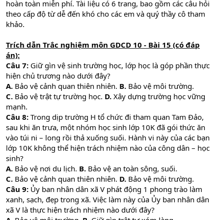
hoàn toàn miễn phí. Tài liệu có 6 trang, bao gồm các câu hỏi
theo cấp độ từ dễ đến khó cho các em và quý thầy cô tham
khảo.
Trích dẫn Trắc nghiệm môn GDCD 10 - Bài 15 (có đáp
án):
Câu 7:
Giữ gìn vệ sinh trường học, lớp học là góp phần thực
hiện chủ trương nào dưới đây?
A.
Bảo vệ cảnh quan thiên nhiên.
B.
Bảo vệ môi trường.
C.
Bảo vệ trật tự trường học.
D.
Xây dựng trường học vững
mạnh.
Câu 8:
Trong dịp trường H tổ chức đi tham quan Tam Đảo,
sau khi ăn trưa, một nhóm học sinh lớp 10K đã gói thức ăn
vào túi ni – long rồi thả xuống suối. Hành vi này của các bạn
lớp 10K không thể hiện trách nhiệm nào của công dân – học
sinh?
A.
Bảo vệ nơi du lịch.
B.
Bảo vệ an toàn sông, suối.
C.
Bảo vệ cảnh quan thiên nhiên.
D.
Bảo vệ môi trường.
Câu 9:
Ủy ban nhân dân xã V phát động 1 phong trào làm
xanh, sạch, đẹp trong xã. Việc làm này của Ủy ban nhân dân
xã V là thực hiện trách nhiệm nào dưới đây?