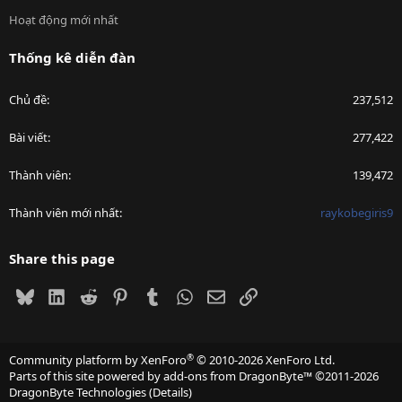
Hoạt động mới nhất
Thống kê diễn đàn
Chủ đề
237,512
Bài viết
277,422
Thành viên
139,472
Thành viên mới nhất
raykobegiris9
Share this page
Bluesky
LinkedIn
Reddit
Pinterest
Tumblr
WhatsApp
Email
Link
®
Community platform by XenForo
© 2010-2026 XenForo Ltd.
Parts of this site powered by
add-ons from DragonByte™
©2011-2026
DragonByte Technologies
(
Details
)