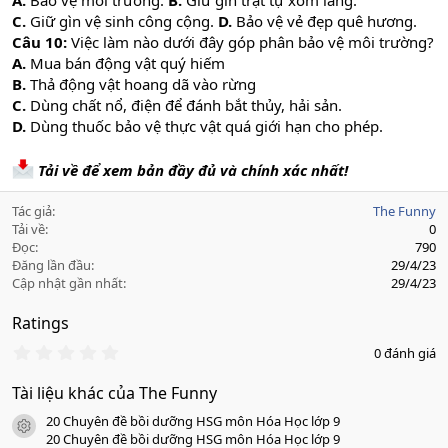
A.
Bảo vệ môi trường.
B.
Giữ gìn trật tự xóm làng.
C.
Giữ gìn vệ sinh công cộng.
D.
Bảo vệ vẻ đẹp quê hương.
Câu 10:
Việc làm nào dưới đây góp phân bảo vệ môi trường?
A.
Mua bán động vật quý hiếm
B.
Thả động vật hoang dã vào rừng
C.
Dùng chất nổ, điện để đánh bắt thủy, hải sản.
D.
Dùng thuốc bảo vệ thực vật quá giới hạn cho phép.
Tải về để xem bản đầy đủ và chính xác nhất!
Tác giả
The Funny
Tải về
0
Đọc
790
Đăng lần đầu
29/4/23
Cập nhật gần nhất
29/4/23
Ratings
0
0 đánh giá
.
0
Tài liệu khác của The Funny
0
s
20 Chuyên đề bồi dưỡng HSG môn Hóa Học lớp 9
a
icon tài liệu
o
20 Chuyên đề bồi dưỡng HSG môn Hóa Học lớp 9