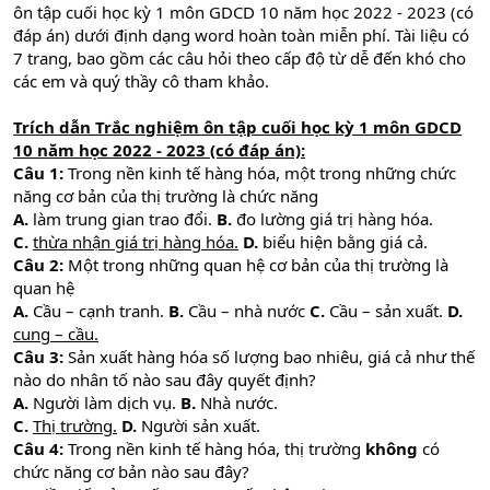
ôn tập cuối học kỳ 1 môn GDCD 10 năm học 2022 - 2023 (có
đáp án) dưới định dạng word hoàn toàn miễn phí. Tài liệu có
7 trang, bao gồm các câu hỏi theo cấp độ từ dễ đến khó cho
các em và quý thầy cô tham khảo.
Trích dẫn Trắc nghiệm ôn tập cuối học kỳ 1 môn GDCD
10 năm học 2022 - 2023 (có đáp án):
Câu 1:
Trong nền kinh tế hàng hóa, một trong những chức
năng cơ bản của thị trường là chức năng
A.
làm trung gian trao đổi.
B.
đo lường giá trị hàng hóa.
C.
thừa nhận giá trị hàng hóa.
D.
biểu hiện bằng giá cả.
Câu 2:
Một trong những quan hệ cơ bản của thị trường là
quan hệ
A.
Cầu – cạnh tranh.
B.
Cầu – nhà nước
C.
Cầu – sản xuất.
D.
cung – cầu.
Câu 3:
Sản xuất hàng hóa số lượng bao nhiêu, giá cả như thế
nào do nhân tố nào sau đây quyết định?
A.
Người làm dịch vụ.
B.
Nhà nước.
C.
Thị trường.
D.
Người sản xuất.
Câu 4:
Trong nền kinh tế hàng hóa, thị trường
không
có
chức năng cơ bản nào sau đây?