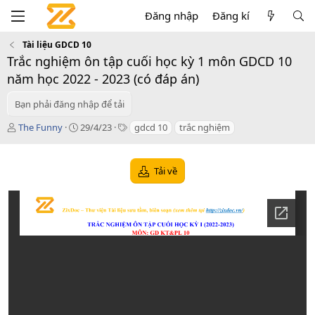
Đăng nhập
Đăng kí
Tài liệu GDCD 10
Trắc nghiệm ôn tập cuối học kỳ 1 môn GDCD 10
năm học 2022 - 2023 (có đáp án)
Bạn phải đăng nhập để tải
T
C
T
The Funny
29/4/23
gdcd 10
trắc nghiệm
á
r
a
c
e
g
g
a
s
Tải về
i
t
ả
i
o
n
d
a
t
e