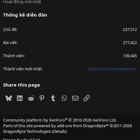
Hoạt động mới nhất
Thống kê diễn đàn
Chủ đề
237,512
Bài viết
277,422
Thành viên
139,445
Thành viên mới nhất
https://zix.vn/members/tr
Share this page
Bluesky
LinkedIn
Reddit
Pinterest
Tumblr
WhatsApp
Email
Link
®
Community platform by XenForo
© 2010-2026 XenForo Ltd.
Parts of this site powered by
add-ons from DragonByte™
©2011-2026
DragonByte Technologies
(
Details
)