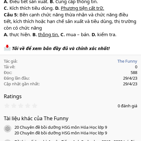
A.
Điều tiết sản xuất.
B.
Cung cấp thông tin.
C.
Kích thích tiêu dùng.
D.
Phương tiện cất trữ.
Câu 5:
Bên cạnh chức năng thừa nhận và chức năng điều
tiết, kích thích hoặc hạn chế sản xuất và tiêu dùng, thị trường
còn có chức năng
A.
thực hiện.
B.
thông tin.
C.
mua – bán.
D.
kiểm tra.
Tải về để xem bản đầy đủ và chính xác nhất!
Tác giả
The Funny
Tải về
0
Đọc
588
Đăng lần đầu
29/4/23
Cập nhật gần nhất
29/4/23
Ratings
0
0 đánh giá
.
0
Tài liệu khác của The Funny
0
s
20 Chuyên đề bồi dưỡng HSG môn Hóa Học lớp 9
a
icon tài liệu
o
20 Chuyên đề bồi dưỡng HSG môn Hóa Học lớp 9