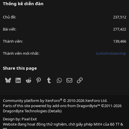
Thống kê diễn đàn
Chủ đề
237,512
Bài viết
277,422
Thành viên
139,466
Thành viên mới nhất
turkishcitizenship
Share this page
Bluesky
LinkedIn
Reddit
Pinterest
Tumblr
WhatsApp
Email
Link
®
Community platform by XenForo
© 2010-2026 XenForo Ltd.
Parts of this site powered by
add-ons from DragonByte™
©2011-2026
DragonByte Technologies
(
Details
)
Design by:
Pixel Exit
Website đang hoạt động thử nghiệm, chờ giấy phép MXH của Bộ TT &