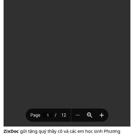
ZixDoc
gửi tặng quý thầy cô và các em học sinh Phương