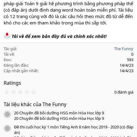
pháp giái Toán 9 giải hệ phương trình bằng phương pháp thế
(có đáp án) dưới định dạng word hoàn toàn miễn phí. Tài liệu
có 12 trang cùng với đó là các câu hỏi theo mức độ từ dễ đến
khó cho các em tham khảo trong mùa thi sắp tới.
Tải về để xem bản đầy đủ và chính xác nhất!
Tác giả
The Funny
Tải về
0
Đọc
593
Đăng lần đầu
14/4/23
Cập nhật gần nhất
14/4/23
Ratings
0
0 đánh giá
.
0
Tài liệu khác của The Funny
0
s
20 Chuyên đề bồi dưỡng HSG môn Hóa Học lớp 9
a
icon tài liệu
o
20 Chuyên đề bồi dưỡng HSG môn Hóa Học lớp 9
Đề thi cuối học kỳ 1 môn Tiếng Anh 8 năm học 2019 - 2020 (có đáp
icon tài liệu
án)