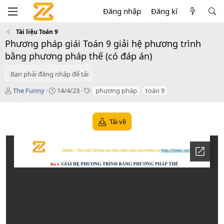
Đăng nhập
Đăng kí
Tài liệu Toán 9
Phương pháp giái Toán 9 giải hệ phương trình
bằng phương pháp thế (có đáp án)
Bạn phải đăng nhập để tải
T
C
T
The Funny
14/4/23
phương pháp
toán 9
á
r
a
c
e
g
g
a
s
Tải về
i
t
ả
i
o
n
d
a
t
e