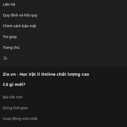
Liên hệ
Quy định và Nội quy
Chính sách bảo mật
Trợ giúp
Trang chủ
R
S
S
Zix.vn - Học Vật lí Online chất lượng cao
Có gì mới?
Bài viết mới
Dòng thời gian
Hoạt động mới nhất