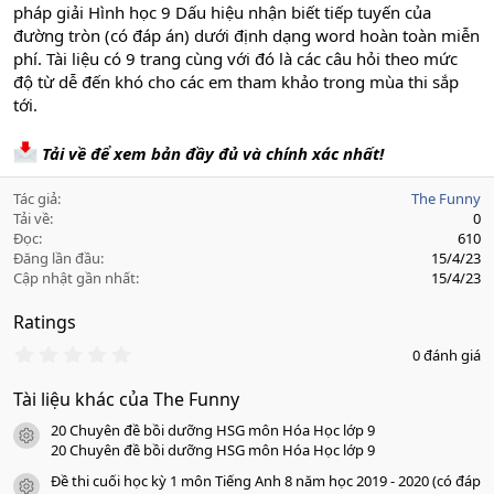
pháp giải Hình học 9 Dấu hiệu nhận biết tiếp tuyến của
đường tròn (có đáp án) dưới định dạng word hoàn toàn miễn
phí. Tài liệu có 9 trang cùng với đó là các câu hỏi theo mức
độ từ dễ đến khó cho các em tham khảo trong mùa thi sắp
tới.
Tải về để xem bản đầy đủ và chính xác nhất!
Tác giả
The Funny
Tải về
0
Đọc
610
Đăng lần đầu
15/4/23
Cập nhật gần nhất
15/4/23
Ratings
0
0 đánh giá
.
0
Tài liệu khác của The Funny
0
s
20 Chuyên đề bồi dưỡng HSG môn Hóa Học lớp 9
a
icon tài liệu
o
20 Chuyên đề bồi dưỡng HSG môn Hóa Học lớp 9
Đề thi cuối học kỳ 1 môn Tiếng Anh 8 năm học 2019 - 2020 (có đáp
icon tài liệu