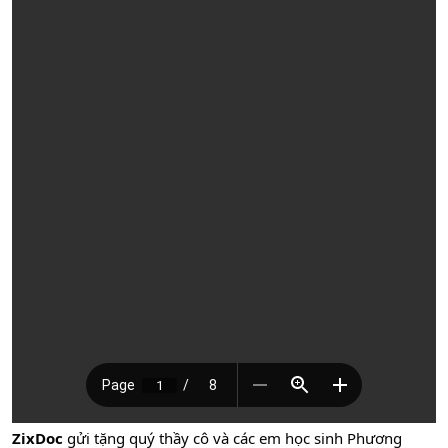
ZixDoc
gửi tặng quý thầy cô và các em học sinh Phương