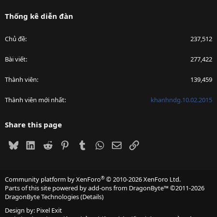
Thống kê diễn đàn
Chủ đề
237,512
Bài viết
277,422
Thành viên
139,459
Thành viên mới nhất
khanhndg.10.02.2015
Share this page
Bluesky
LinkedIn
Reddit
Pinterest
Tumblr
WhatsApp
Email
Link
®
Community platform by XenForo
© 2010-2026 XenForo Ltd.
Parts of this site powered by
add-ons from DragonByte™
©2011-2026
DragonByte Technologies
(
Details
)
Design by:
Pixel Exit