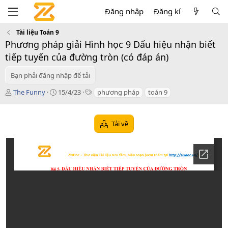
Đăng nhập
Đăng kí
Tài liệu Toán 9
Phương pháp giải Hình học 9 Dấu hiệu nhận biết
tiếp tuyến của đường tròn (có đáp án)
Bạn phải đăng nhập để tải
T
C
T
The Funny
15/4/23
phương pháp
toán 9
á
r
a
c
e
g
g
a
s
Tải về
i
t
ả
i
o
n
d
a
t
e