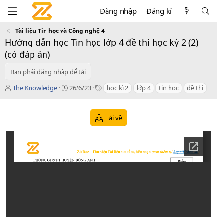
Đăng nhập
Đăng kí
Tài liệu Tin học và Công nghệ 4
Hướng dẫn học Tin học lớp 4 đề thi học kỳ 2 (2)
(có đáp án)
Bạn phải đăng nhập để tải
T
C
T
The Knowledge
26/6/23
học kì 2
lớp 4
tin học
đề thi
á
r
a
c
e
g
g
a
s
Tải về
i
t
ả
i
o
n
d
a
t
e