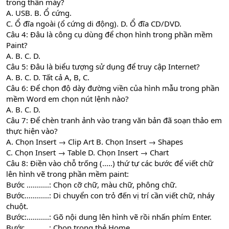
trong thân máy?
A. USB. B. Ổ cứng.
C. Ổ đĩa ngoài (ổ cứng di động). D. Ổ đĩa CD/DVD.
Câu 4: Đâu là công cụ dùng để chọn hình trong phần mềm
Paint?
A. B. C. D.
Câu 5: Đâu là biểu tượng sử dụng để truy cập Internet?
A. B. C. D. Tất cả A, B, C.
Câu 6: Để chọn độ dày đường viền của hình mẫu trong phần
mềm Word em chọn nút lệnh nào?
A. B. C. D.
Câu 7: Để chèn tranh ảnh vào trang văn bản đã soạn thảo em
thực hiện vào?
A. Chọn Insert → Clip Art B. Chọn Insert → Shapes
C. Chọn Insert → Table D. Chọn Insert → Chart
Câu 8: Điền vào chỗ trống (.....) thứ tự các bước để viết chữ
lên hình vẽ trong phần mềm paint:
Bước ...........: Chọn cỡ chữ, màu chữ, phông chữ.
Bước............: Di chuyển con trỏ đến vị trí cần viết chữ, nháy
chuột.
Bước:...........: Gõ nội dung lên hình vẽ rồi nhấn phím Enter.
Bước............: Chọn trong thẻ Home.