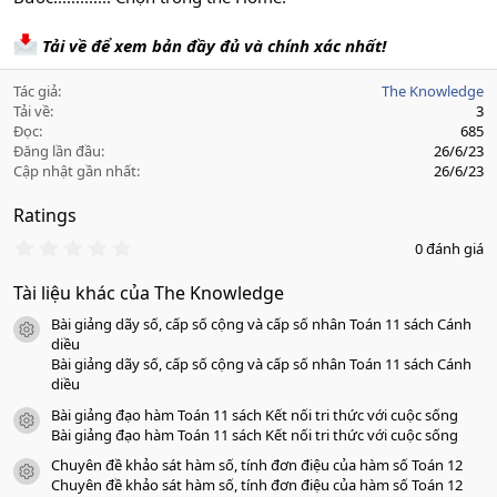
Tải về để xem bản đầy đủ và chính xác nhất!
Tác giả
The Knowledge
Tải về
3
Đọc
685
Đăng lần đầu
26/6/23
Cập nhật gần nhất
26/6/23
Ratings
0
0 đánh giá
.
0
Tài liệu khác của The Knowledge
0
s
Bài giảng dãy số, cấp số cộng và cấp số nhân Toán 11 sách Cánh
a
icon tài liệu
o
diều
Bài giảng dãy số, cấp số cộng và cấp số nhân Toán 11 sách Cánh
diều
Bài giảng đạo hàm Toán 11 sách Kết nối tri thức với cuộc sống
icon tài liệu
Bài giảng đạo hàm Toán 11 sách Kết nối tri thức với cuộc sống
Chuyên đề khảo sát hàm số, tính đơn điệu của hàm số Toán 12
icon tài liệu
Chuyên đề khảo sát hàm số, tính đơn điệu của hàm số Toán 12