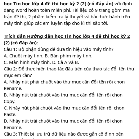
học Tin học lớp 4 đề thi học kỳ 2 (2) (có đáp án)
với định
dạng word hoàn toàn miễn phí. Tài liệu có 9 trang gồm ma
trận đề thi, 2 phần: kiểm tra lý thuyết và bài thực hành trên
máy tính giúp các em luyện tập cho kì thi sắp tới.
Trích dẫn
Hướng dẫn học Tin học lớp 4 đề thi học kỳ 2
(2) (có đáp án)
:
Câu 1: Bộ phận dùng để đưa tín hiệu vào máy tính?
A. Chuột máy tính. B. Bàn phím máy tính.
C. Màn hình máy tính. D. Cả A và B.
Câu 2: Để thực hiện thao tác đầu tiên của thao tác đổi tên thư
mục em cần?
A. Nháy nút phải chuột vào thư mục cần đổi tên rồi chọn
Rename.
B. Nháy nút trái chuột vào thư mục cần đổi tên rồi chọn
Copy.
C. Nháy nút phải chuột vào thư mục cần đổi tên rồi chọn
Paste.
D. Nháy nút trái chuột vào thư mục cần đổi tên rồi chọn
Rename.
Câu 3: Thiết bị lưu trữ dữ liệu nào được gắn cố định bên