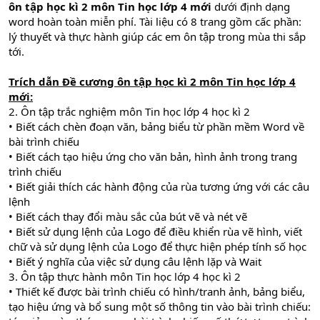
ôn tập học kì 2 môn Tin học lớp 4
mới
dưới định dạng
word hoàn toàn miễn phí. Tài liệu có 8 trang gồm cấc phần:
lý thuyết và thực hành giúp các em ôn tập trong mùa thi sắp
tới.
Trích dẫn
Đề cương ôn tập học kì 2 môn Tin học lớp 4
mới
:
2. Ôn tập trắc nghiệm môn Tin học lớp 4 học kì 2
• Biết cách chèn đoạn văn, bảng biểu từ phần mềm Word về
bài trình chiếu
• Biết cách tạo hiệu ứng cho văn bản, hình ảnh trong trang
trình chiếu
• Biết giải thích các hành động của rùa tương ứng với các câu
lệnh
• Biết cách thay đổi màu sắc của bút vẽ và nét vẽ
• Biết sử dụng lệnh của Logo để điều khiển rùa vẽ hình, viết
chữ và sử dụng lệnh của Logo để thực hiện phép tính số học
• Biết ý nghĩa của việc sử dụng câu lệnh lặp và Wait
3. Ôn tập thực hành môn Tin học lớp 4 học kì 2
• Thiết kế được bài trình chiếu có hình/tranh ảnh, bảng biểu,
tạo hiệu ứng và bổ sung một số thông tin vào bài trình chiếu: