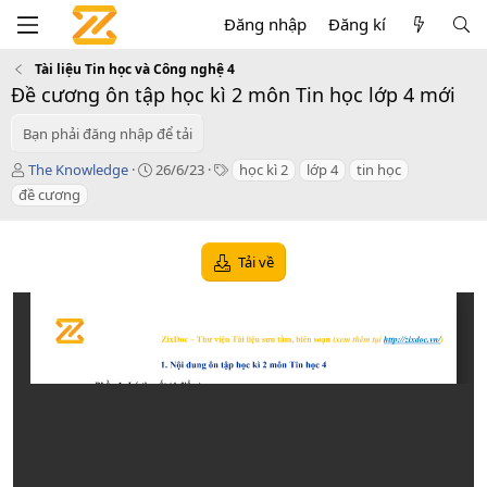
Đăng nhập
Đăng kí
Tài liệu Tin học và Công nghệ 4
Đề cương ôn tập học kì 2 môn Tin học lớp 4 mới
Bạn phải đăng nhập để tải
T
C
T
The Knowledge
26/6/23
học kì 2
lớp 4
tin học
á
r
a
đề cương
c
e
g
g
a
s
i
t
Tải về
ả
i
o
n
d
a
t
e