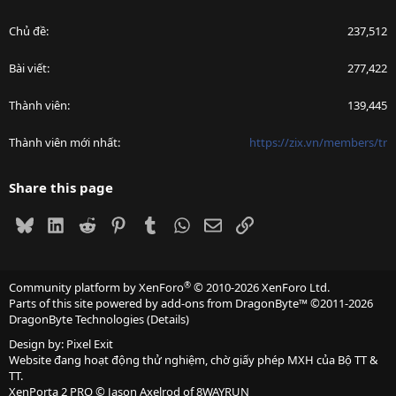
Chủ đề
237,512
Bài viết
277,422
Thành viên
139,445
Thành viên mới nhất
https://zix.vn/members/tr
Share this page
Bluesky
LinkedIn
Reddit
Pinterest
Tumblr
WhatsApp
Email
Link
®
Community platform by XenForo
© 2010-2026 XenForo Ltd.
Parts of this site powered by
add-ons from DragonByte™
©2011-2026
DragonByte Technologies
(
Details
)
Design by:
Pixel Exit
Website đang hoạt động thử nghiệm, chờ giấy phép MXH của Bộ TT &
TT.
XenPorta 2 PRO
© Jason Axelrod of
8WAYRUN