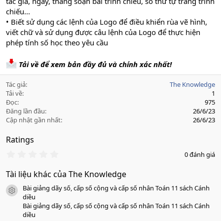
tác giả, ngày, tháng soạn bài trình chiếu, số thứ tự trang trình
chiếu...
• Biết sử dụng các lệnh của Logo để điều khiển rùa vẽ hình,
viết chữ và sử dụng được câu lệnh của Logo để thực hiện
phép tính số học theo yêu cầu
Tải về để xem bản đầy đủ và chính xác nhất!
Tác giả
The Knowledge
Tải về
1
Đọc
975
Đăng lần đầu
26/6/23
Cập nhật gần nhất
26/6/23
Ratings
0
0 đánh giá
.
0
Tài liệu khác của The Knowledge
0
s
Bài giảng dãy số, cấp số cộng và cấp số nhân Toán 11 sách Cánh
a
icon tài liệu
o
diều
Bài giảng dãy số, cấp số cộng và cấp số nhân Toán 11 sách Cánh
diều