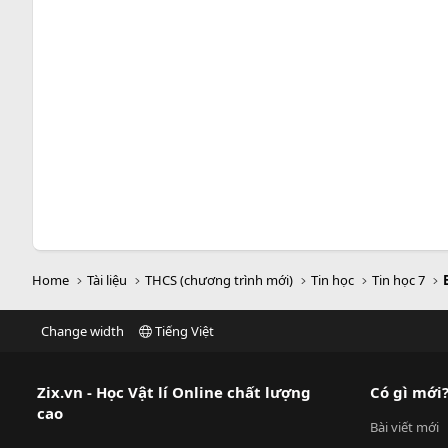
Home
Tài liệu
THCS (chương trình mới)
Tin học
Tin học 7
Change width
Tiếng Việt
Zix.vn - Học Vật lí Online chất lượng
Có gì mới
cao
Bài viết mới