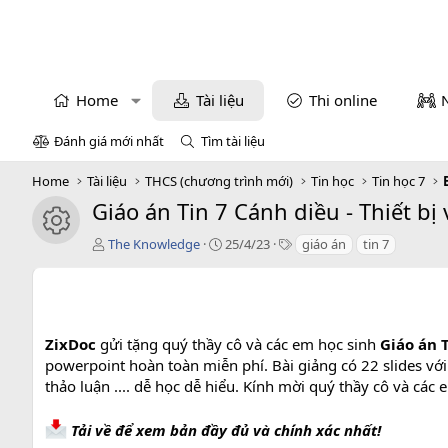
Home
Tài liệu
Thi online
Đánh giá mới nhất
Tìm tài liệu
Home
Tài liệu
THCS (chương trình mới)
Tin học
Tin học 7
Giáo án Tin 7 Cánh diều - Thiết bị
icon tài liệu
T
C
T
The Knowledge
25/4/23
giáo án
tin 7
á
r
a
c
e
g
g
a
s
i
t
ả
i
ZixDoc
gửi tặng quý thầy cô và các em học sinh
Giáo án T
o
powerpoint hoàn toàn miễn phí. Bài giảng có 22 slides vớ
n
thảo luận .... dễ học dễ hiểu. Kính mời quý thầy cô và các
d
a
t
Tải về để xem bản đầy đủ và chính xác nhất!
e