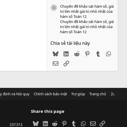
Chuyên đề khảo sát hàm số, giá
icon tài liệu
trị lớn nhất giá trị nhỏ nhất của
hàm số Toán 12
Chuyên đề khảo sát hàm số, giá
trị lớn nhất giá trị nhỏ nhất của
hàm số Toán 12
Chia sẻ tài liệu này
Bluesky
LinkedIn
Reddit
Pinterest
Tumblr
WhatsA
Email
Link
R
y định và Nội quy
Chính sách bảo mật
Trợ giúp
Trang chủ
S
S
Share this page
Bluesky
LinkedIn
Reddit
Pinterest
Tumblr
WhatsApp
Email
Link
237,512