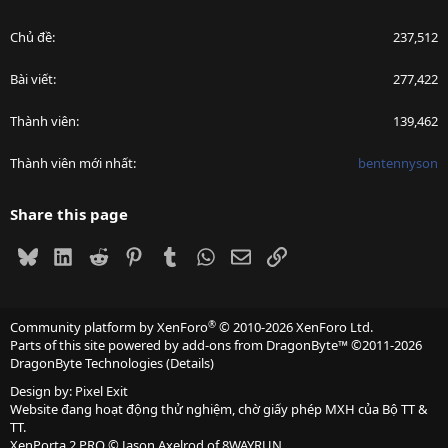
Chủ đề
237,512
Bài viết
277,422
Thành viên
139,462
Thành viên mới nhất
bentennyson
Share this page
Bluesky
LinkedIn
Reddit
Pinterest
Tumblr
WhatsApp
Email
Link
®
Community platform by XenForo
© 2010-2026 XenForo Ltd.
Parts of this site powered by
add-ons from DragonByte™
©2011-2026
DragonByte Technologies
(
Details
)
Design by:
Pixel Exit
Website đang hoạt động thử nghiệm, chờ giấy phép MXH của Bộ TT &
TT.
XenPorta 2 PRO
© Jason Axelrod of
8WAYRUN