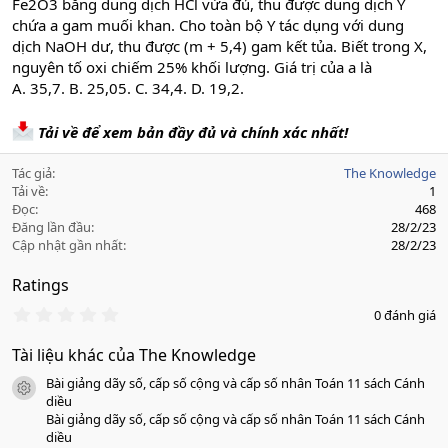
Fe2O3 bằng dung dịch HCl vừa đủ, thu được dung dịch Y
chứa a gam muối khan. Cho toàn bộ Y tác dụng với dung
dịch NaOH dư, thu được (m + 5,4) gam kết tủa. Biết trong X,
nguyên tố oxi chiếm 25% khối lượng. Giá trị của a là
A. 35,7. B. 25,05. C. 34,4. D. 19,2.
Tải về để xem bản đầy đủ và chính xác nhất!
Tác giả
The Knowledge
Tải về
1
Đọc
468
Đăng lần đầu
28/2/23
Cập nhật gần nhất
28/2/23
Ratings
0
0 đánh giá
.
0
Tài liệu khác của The Knowledge
0
s
Bài giảng dãy số, cấp số cộng và cấp số nhân Toán 11 sách Cánh
a
icon tài liệu
o
diều
Bài giảng dãy số, cấp số cộng và cấp số nhân Toán 11 sách Cánh
diều