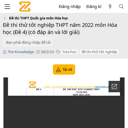
Đăng nhập
Đăng kí
Đề thi THPT Quốc gia môn Hóa học
Đề thi thử tốt nghiệp THPT năm 2022 môn Hóa
học (Đề 4) (có đáp án và lời giải)
Bạn phải đăng nhập để tải
T
C
T
The Knowledge
28/2/23
hóa học
đề thi thử tốt nghiệp
á
r
a
c
e
g
g
a
s
Tải về
i
t
ả
i
o
n
d
a
t
e