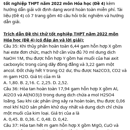
tốt nghiệp THPT năm 2022 môn Hóa học (Đề 4)
kèm
hướng dẫn giải với định dạng word hoàn toàn miễn phí. Tài
liệu (Đề 4) có 7 trang gồm 40 câu hỏi trắc nghiệm và hướng
dẫn giải.
Trích dẫn Đề thi thử tốt nghiệp THPT năm 2022 môn
Hóa học (Đề 4) (có đáp án và lời giải):
Câu 35: Khi thủy phân hoàn toàn 6,44 gam hỗn hợp X gồm
hai este đơn chức, mạch hở cần vừa đủ 70 ml dung dịch
NaOH 1M, thu được hỗn hợp Y gồm hai muối của hai axit
cacboxylic trong cùng dãy đồng đẳng và 3,22 gam một
ancol. Đốt cháy hết Y trong O2 dư, thu được Na2CO3, CO2 và
m gam H2O. Giá trị của m là
A. 1,80. B. 2,16. C. 2,25. D. 2,52.
Câu 36: Hòa tan hoàn toàn 17,94 gam hỗn hợp X gồm Al,
Al2O3 và Al(NO3)3 trong dung dịch chứa a mol H2SO4
loãng. Sau khi các phản ứng xảy ra hoàn toàn, thu được 0,06
mol khí N2O sản phẩm khử duy nhất và dung dịch chỉ chứa
một muối của kim loại. Giá trị của a là
A. 0,45. B. 0,36. C. 0,48. D. 0,42.
Câu 37: Hòa tan hết m gam hỗn hợp X gồm MgO, CuO và