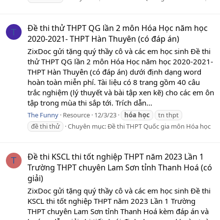
Đề thi thử THPT QG lần 2 môn Hóa Học năm học
T
2020-2021- THPT Hàn Thuyên (có đáp án)
ZixDoc gửi tặng quý thầy cô và các em học sinh Đề thi
thử THPT QG lần 2 môn Hóa Học năm học 2020-2021-
THPT Hàn Thuyên (có đáp án) dưới định dạng word
hoàn toàn miễn phí. Tài liệu có 8 trang gồm 40 câu
trắc nghiệm (lý thuyết và bài tập xen kẽ) cho các em ôn
tập trong mùa thi sắp tới. Trích dẫn...
The Funny
Resource
12/3/23
hóa
học
tn thpt
đề thi thử
Chuyên mục:
Đề thi THPT Quốc gia môn Hóa học
Đề thi KSCL thi tốt nghiệp THPT năm 2023 Lần 1
T
Trường THPT chuyên Lam Sơn tỉnh Thanh Hoá (có
giải)
ZixDoc gửi tặng quý thầy cô và các em học sinh Đề thi
KSCL thi tốt nghiệp THPT năm 2023 Lần 1 Trường
THPT chuyên Lam Sơn tỉnh Thanh Hoá kèm đáp án và