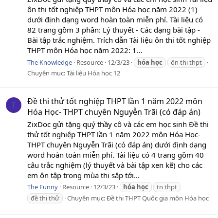
ôn thi tốt nghiệp THPT môn Hóa học năm 2022 (1)
dưới định dạng word hoàn toàn miễn phí. Tài liệu có
82 trang gồm 3 phần: Lý thuyết - Các dạng bài tập -
Bài tập trắc nghiệm. Trích dẫn Tài liệu ôn thi tốt nghiệp
THPT môn Hóa học năm 2022: 1...
The Knowledge
Resource
12/3/23
hóa
học
ôn thi thpt
Chuyên mục:
Tài liệu Hóa học 12
Đề thi thử tốt nghiệp THPT lần 1 năm 2022 môn
T
Hóa Học- THPT chuyên Nguyễn Trãi (có đáp án)
ZixDoc gửi tặng quý thầy cô và các em học sinh Đề thi
thử tốt nghiệp THPT lần 1 năm 2022 môn Hóa Học-
THPT chuyên Nguyễn Trãi (có đáp án) dưới định dạng
word hoàn toàn miễn phí. Tài liệu có 4 trang gồm 40
câu trắc nghiệm (lý thuyết và bài tập xen kẽ) cho các
em ôn tập trong mùa thi sắp tới...
The Funny
Resource
12/3/23
hóa
học
tn thpt
đề thi thử
Chuyên mục:
Đề thi THPT Quốc gia môn Hóa học