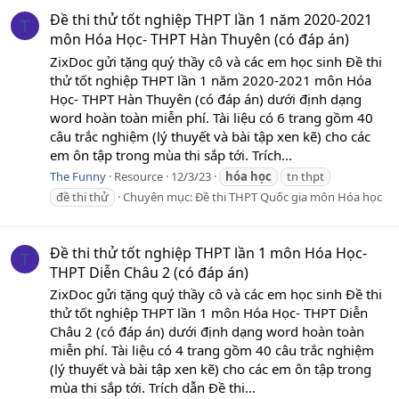
Đề thi thử tốt nghiệp THPT lần 1 năm 2020-2021
T
môn Hóa Học- THPT Hàn Thuyên (có đáp án)
ZixDoc gửi tặng quý thầy cô và các em học sinh Đề thi
thử tốt nghiệp THPT lần 1 năm 2020-2021 môn Hóa
Học- THPT Hàn Thuyên (có đáp án) dưới định dạng
word hoàn toàn miễn phí. Tài liệu có 6 trang gồm 40
câu trắc nghiệm (lý thuyết và bài tập xen kẽ) cho các
em ôn tập trong mùa thi sắp tới. Trích...
The Funny
Resource
12/3/23
hóa
học
tn thpt
đề thi thử
Chuyên mục:
Đề thi THPT Quốc gia môn Hóa học
Đề thi thử tốt nghiệp THPT lần 1 môn Hóa Học-
T
THPT Diễn Châu 2 (có đáp án)
ZixDoc gửi tặng quý thầy cô và các em học sinh Đề thi
thử tốt nghiệp THPT lần 1 môn Hóa Học- THPT Diễn
Châu 2 (có đáp án) dưới định dạng word hoàn toàn
miễn phí. Tài liệu có 4 trang gồm 40 câu trắc nghiệm
(lý thuyết và bài tập xen kẽ) cho các em ôn tập trong
mùa thi sắp tới. Trích dẫn Đề thi...