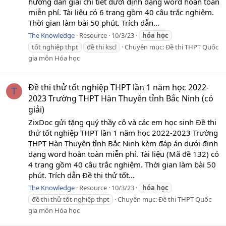
hướng dẫn giải chi tiết dưới định dạng word hoàn toàn
miễn phí. Tài liệu có 6 trang gồm 40 câu trắc nghiệm.
Thời gian làm bài 50 phút. Trích dẫn...
The Knowledge
Resource
10/3/23
hóa
học
tốt nghiệp thpt
đề thi kscl
Chuyên mục:
Đề thi THPT Quốc
gia môn Hóa học
Đề thi thử tốt nghiệp THPT lần 1 năm học 2022-
T
2023 Trường THPT Hàn Thuyên tỉnh Bắc Ninh (có
giải)
ZixDoc gửi tặng quý thầy cô và các em học sinh Đề thi
thử tốt nghiệp THPT lần 1 năm học 2022-2023 Trường
THPT Hàn Thuyên tỉnh Bắc Ninh kèm đáp án dưới định
dạng word hoàn toàn miễn phí. Tài liệu (Mã đề 132) có
4 trang gồm 40 câu trắc nghiệm. Thời gian làm bài 50
phút. Trích dẫn Đề thi thử tốt...
The Knowledge
Resource
10/3/23
hóa
học
đề thi thử tốt nghiệp thpt
Chuyên mục:
Đề thi THPT Quốc
gia môn Hóa học