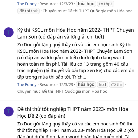
The Funny
Resource
12/3/23
hóa
học
tn thpt
đề thi thử
Chuyên mục:
Đề thi THPT Quốc gia môn Hóa học
Kỳ thi KSCL môn Hóa Học năm 2022- THPT Chuyên
T
Lam Sơn (có đáp án và lời giải chi tiết)
ZixDoc gửi tặng quý thầy cô và các em học sinh Kỳ thi
KSCL môn Hóa Học năm 2022- THPT Chuyên Lam Sơn
(có đáp án và lời giải chi tiết) dưới định dạng word
hoàn toàn miễn phí. Tài liệu có 13 trang gồm 40 câu
trắc nghiệm (lý thuyết và bài tập xen kẽ) cho các em ôn
tập trong mùa thi sắp tới. Trích...
The Funny
Resource
12/3/23
hóa
học
kscl
đề thi
Chuyên mục:
Đề thi THPT Quốc gia môn Hóa học
Đề thi thử tốt nghiệp THPT năm 2023- môn Hóa
T
Học Đề 2 (có đáp án)
ZixDoc gửi tặng quý thầy cô và các em học sinh Đề thi
thử tốt nghiệp THPT năm 2023- môn Hóa Học Đề 2 (có
đáp án) dưới định dạng word hoàn toàn miễn phí. Tài