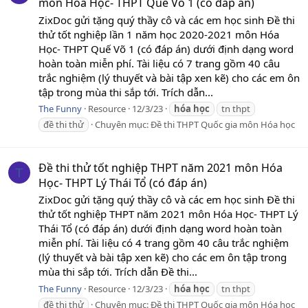
môn Hóa Học- THPT Quế Võ 1 (có đáp án)
ZixDoc gửi tặng quý thầy cô và các em học sinh Đề thi
thử tốt nghiệp lần 1 năm học 2020-2021 môn Hóa
Học- THPT Quế Võ 1 (có đáp án) dưới định dạng word
hoàn toàn miễn phí. Tài liệu có 7 trang gồm 40 câu
trắc nghiệm (lý thuyết và bài tập xen kẽ) cho các em ôn
tập trong mùa thi sắp tới. Trích dẫn...
The Funny
Resource
12/3/23
hóa
học
tn thpt
đề thi thử
Chuyên mục:
Đề thi THPT Quốc gia môn Hóa học
Đề thi thử tốt nghiệp THPT năm 2021 môn Hóa
T
Học- THPT Lý Thái Tổ (có đáp án)
ZixDoc gửi tặng quý thầy cô và các em học sinh Đề thi
thử tốt nghiệp THPT năm 2021 môn Hóa Học- THPT Lý
Thái Tổ (có đáp án) dưới định dạng word hoàn toàn
miễn phí. Tài liệu có 4 trang gồm 40 câu trắc nghiệm
(lý thuyết và bài tập xen kẽ) cho các em ôn tập trong
mùa thi sắp tới. Trích dẫn Đề thi...
The Funny
Resource
12/3/23
hóa
học
tn thpt
đề thi thử
Chuyên mục:
Đề thi THPT Quốc gia môn Hóa học