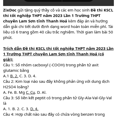
ZixDoc
gửi tặng quý thầy cô và các em học sinh
Đề thi KSCL
thi tốt nghiệp THPT năm 2023 Lần 1 Trường THPT
chuyên Lam Sơn tỉnh Thanh Hoá
kèm đáp án và hướng
dẫn giải chi tiết dưới định dạng word hoàn toàn miễn phí. Tài
liệu có 6 trang gồm 40 câu trắc nghiệm. Thời gian làm bài 50
phút.
Trích dẫn Đề thi KSCL thi tốt nghiệp THPT năm 2023 Lần
1 Trường THPT chuyên Lam Sơn tỉnh Thanh Hoá (có
giải):
Câu 1: Số nhóm cacboxyl (-COOH) trong phân tử axit
glutamic bằng
A.1
B. 2.
C. 3. D. 4.
Câu 2: Kim loại nào sau đây không phản ứng với dung dịch
H2SO4 loãng?
A. Fe. B. Mg
C. Cu
. D. Al.
Câu 3: Số liên kết peptit có trong phân tử Gly-Ala-Val-Gly-Val
là
A. 1. B. 2. C. 3.
D. 4.
Câu 4: Hợp chất nào sau đây có chứa vòng benzen trong