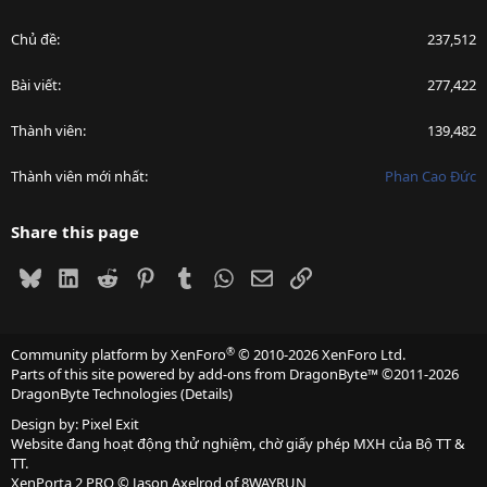
Chủ đề
237,512
Bài viết
277,422
Thành viên
139,482
Thành viên mới nhất
Phan Cao Đức
Share this page
Bluesky
LinkedIn
Reddit
Pinterest
Tumblr
WhatsApp
Email
Link
®
Community platform by XenForo
© 2010-2026 XenForo Ltd.
Parts of this site powered by
add-ons from DragonByte™
©2011-2026
DragonByte Technologies
(
Details
)
Design by:
Pixel Exit
Website đang hoạt động thử nghiệm, chờ giấy phép MXH của Bộ TT &
TT.
XenPorta 2 PRO
© Jason Axelrod of
8WAYRUN