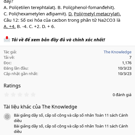
đây?
A. Poli(etilen terephtalat). B. Poli(phenol-fomanđehit).
C. Poli(hexametylen ađipamit).
D.
Poli(metyl metacrylat).
Câu 12: Số oxi hóa của cacbon trong phân tử Na2CO3 là
A. +4.
B. -4. C. +2. D. + 6.
Tải về để xem bản đầy đủ và chính xác nhất!
Tác giả
The Knowledge
Tải về
7
Đọc
1,176
Đăng lần đầu
10/3/23
Cập nhật gần nhất
10/3/23
Ratings
0
0 đánh giá
.
0
Tài liệu khác của The Knowledge
0
s
Bài giảng dãy số, cấp số cộng và cấp số nhân Toán 11 sách Cánh
a
icon tài liệu
o
diều
Bài giảng dãy số, cấp số cộng và cấp số nhân Toán 11 sách Cánh
diều