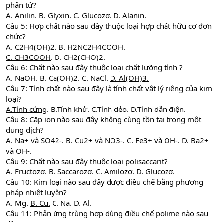
phân tử?
A. Anilin.
B. Glyxin. C. Glucozơ. D. Alanin.
Câu 5: Hợp chất nào sau đây thuộc loại hợp chất hữu cơ đơn
chức?
A. C2H4(OH)2. B. H2NC2H4COOH.
C. CH3COOH
. D. CH2(CHO)2.
Câu 6: Chất nào sau đây thuộc loại chất lưỡng tính ?
A. NaOH. B. Ca(OH)2. C. NaCl.
D. Al(OH)3.
Câu 7: Tính chất nào sau đây là tính chất vật lý riêng của kim
loại?
A.Tính cứng
. B.Tính khử. C.Tính dẻo. D.Tính dẫn điện.
Câu 8: Cặp ion nào sau đây không cùng tồn tại trong một
dung dịch?
A. Na+ và SO42-. B. Cu2+ và NO3-.
C. Fe3+ và OH-.
D. Ba2+
và OH-.
Câu 9: Chất nào sau đây thuộc loại polisaccarit?
A. Fructozơ. B. Saccarozơ.
C. Amilozơ.
D. Glucozơ.
Câu 10: Kim loại nào sau đây được điều chế bằng phương
pháp nhiệt luyện?
A. Mg.
B. Cu.
C. Na. D. Al.
Câu 11: Phản ứng trùng hợp dùng điều chế polime nào sau