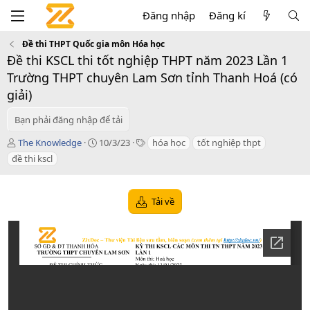
Đăng nhập
Đăng kí
Đề thi THPT Quốc gia môn Hóa học
Đề thi KSCL thi tốt nghiệp THPT năm 2023 Lần 1
Trường THPT chuyên Lam Sơn tỉnh Thanh Hoá (có
giải)
Bạn phải đăng nhập để tải
T
C
T
The Knowledge
10/3/23
hóa học
tốt nghiệp thpt
á
r
a
đề thi kscl
c
e
g
g
a
s
i
t
Tải về
ả
i
o
n
d
a
t
e