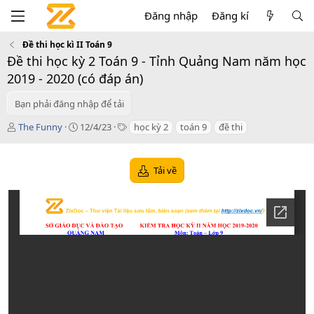
Đăng nhập
Đăng kí
Đề thi học kì II Toán 9
Đề thi học kỳ 2 Toán 9 - Tỉnh Quảng Nam năm học
2019 - 2020 (có đáp án)
Bạn phải đăng nhập để tải
T
C
T
The Funny
12/4/23
học kỳ 2
toán 9
đề thi
á
r
a
c
e
g
g
a
s
Tải về
i
t
ả
i
o
n
d
a
t
e