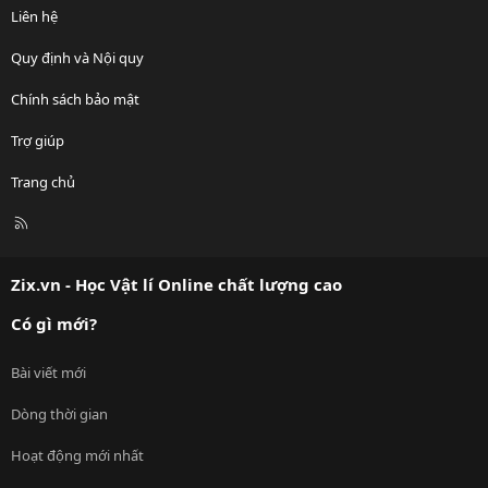
Liên hệ
Quy định và Nội quy
Chính sách bảo mật
Trợ giúp
Trang chủ
R
S
S
Zix.vn - Học Vật lí Online chất lượng cao
Có gì mới?
Bài viết mới
Dòng thời gian
Hoạt động mới nhất