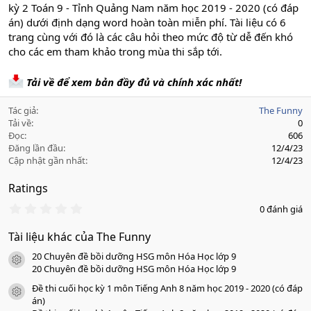
kỳ 2 Toán 9 - Tỉnh Quảng Nam năm học 2019 - 2020 (có đáp
án) dưới định dạng word hoàn toàn miễn phí. Tài liệu có 6
trang cùng với đó là các câu hỏi theo mức độ từ dễ đến khó
cho các em tham khảo trong mùa thi sắp tới.
Tải về để xem bản đầy đủ và chính xác nhất!
Tác giả
The Funny
Tải về
0
Đọc
606
Đăng lần đầu
12/4/23
Cập nhật gần nhất
12/4/23
Ratings
0
0 đánh giá
.
0
Tài liệu khác của The Funny
0
s
20 Chuyên đề bồi dưỡng HSG môn Hóa Học lớp 9
a
icon tài liệu
o
20 Chuyên đề bồi dưỡng HSG môn Hóa Học lớp 9
Đề thi cuối học kỳ 1 môn Tiếng Anh 8 năm học 2019 - 2020 (có đáp
icon tài liệu
án)