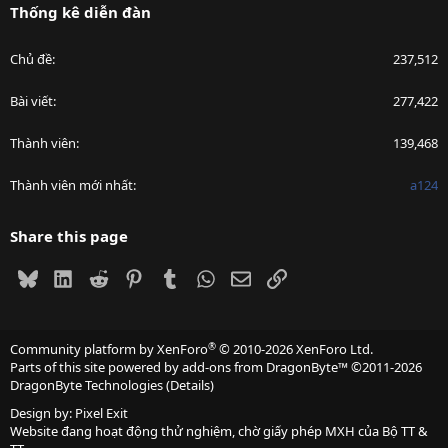
Thống kê diễn đàn
Chủ đề
237,512
Bài viết
277,422
Thành viên
139,468
Thành viên mới nhất
a124
Share this page
Bluesky
LinkedIn
Reddit
Pinterest
Tumblr
WhatsApp
Email
Link
®
Community platform by XenForo
© 2010-2026 XenForo Ltd.
Parts of this site powered by
add-ons from DragonByte™
©2011-2026
DragonByte Technologies
(
Details
)
Design by:
Pixel Exit
Website đang hoạt động thử nghiệm, chờ giấy phép MXH của Bộ TT &