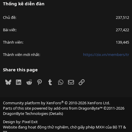
Thống kê diễn đàn
Chủ đề
237,512
Bài viết
277,422
Thành viên
139,445
Thành viên mới nhất
https://zix.vn/members/tr
Share this page
Bluesky
LinkedIn
Reddit
Pinterest
Tumblr
WhatsApp
Email
Link
®
Community platform by XenForo
© 2010-2026 XenForo Ltd.
Parts of this site powered by
add-ons from DragonByte™
©2011-2026
DragonByte Technologies
(
Details
)
Design by:
Pixel Exit
Website đang hoạt động thử nghiệm, chờ giấy phép MXH của Bộ TT &