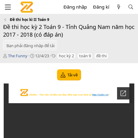
Đăng nhập
Đăng kí
Đề thi học kì II Toán 9
Đề thi học kỳ 2 Toán 9 - Tỉnh Quảng Nam năm học
2017 - 2018 (có đáp án)
Bạn phải đăng nhập để tải
T
C
T
The Funny
12/4/23
học kỳ 2
toán 9
đề thi
á
r
a
c
e
g
g
a
s
Tải về
i
t
ả
i
o
n
d
a
t
e