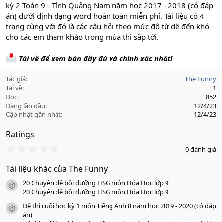
kỳ 2 Toán 9 - Tỉnh Quảng Nam năm học 2017 - 2018 (có đáp
án) dưới định dạng word hoàn toàn miễn phí. Tài liệu có 4
trang cùng với đó là các câu hỏi theo mức độ từ dễ đến khó
cho các em tham khảo trong mùa thi sắp tới.
Tải về để xem bản đầy đủ và chính xác nhất!
Tác giả
The Funny
Tải về
1
Đọc
852
Đăng lần đầu
12/4/23
Cập nhật gần nhất
12/4/23
Ratings
0
0 đánh giá
.
0
Tài liệu khác của The Funny
0
s
20 Chuyên đề bồi dưỡng HSG môn Hóa Học lớp 9
a
icon tài liệu
o
20 Chuyên đề bồi dưỡng HSG môn Hóa Học lớp 9
Đề thi cuối học kỳ 1 môn Tiếng Anh 8 năm học 2019 - 2020 (có đáp
icon tài liệu
án)