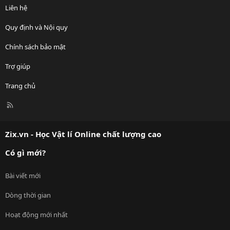
Liên hệ
Quy định và Nội quy
Chính sách bảo mật
Trợ giúp
Trang chủ
R
S
S
Zix.vn - Học Vật lí Online chất lượng cao
Có gì mới?
Bài viết mới
Dòng thời gian
Hoạt động mới nhất