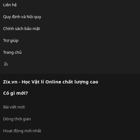
Liên hệ
Quy định và Nội quy
Chính sách bảo mật
Trợ giúp
Trang chủ
R
S
S
Zix.vn - Học Vật lí Online chất lượng cao
Có gì mới?
Bài viết mới
Dòng thời gian
Hoạt động mới nhất