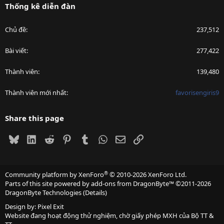
Thống kê diễn đàn
Chủ đề
237,512
Bài viết
277,422
Thành viên
139,480
Thành viên mới nhất
favorisengiris9
Share this page
Bluesky
LinkedIn
Reddit
Pinterest
Tumblr
WhatsApp
Email
Link
®
Community platform by XenForo
© 2010-2026 XenForo Ltd.
Parts of this site powered by
add-ons from DragonByte™
©2011-2026
DragonByte Technologies
(
Details
)
Design by:
Pixel Exit
Website đang hoạt động thử nghiệm, chờ giấy phép MXH của Bộ TT &