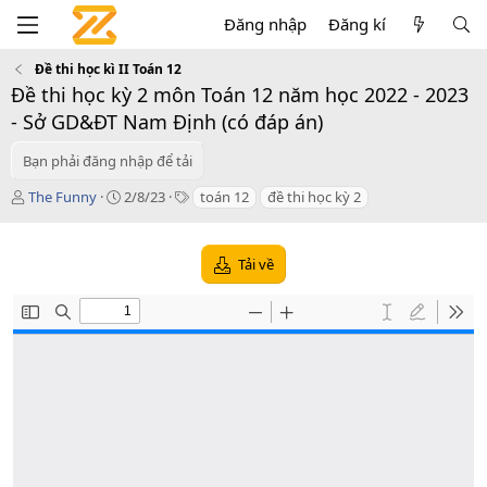
Đăng nhập
Đăng kí
Đề thi học kì II Toán 12
Đề thi học kỳ 2 môn Toán 12 năm học 2022 - 2023
- Sở GD&ĐT Nam Định (có đáp án)
Bạn phải đăng nhập để tải
T
C
T
The Funny
2/8/23
toán 12
đề thi học kỳ 2
á
r
a
c
e
g
g
a
s
Tải về
i
t
ả
i
o
n
d
a
t
e