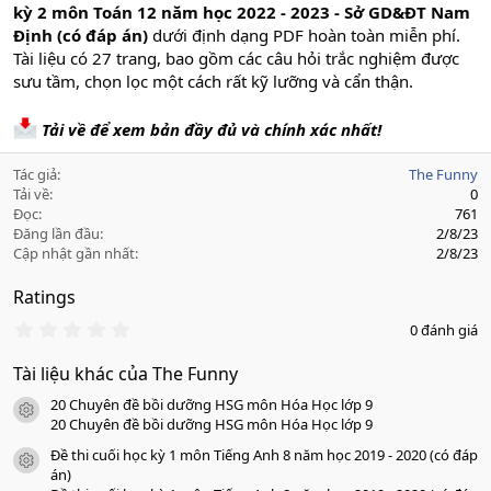
kỳ 2 môn Toán 12 năm học 2022 - 2023 - Sở GD&ĐT Nam
Định (có đáp án)
dưới định dạng PDF hoàn toàn miễn phí.
Tài liệu có 27 trang, bao gồm các câu hỏi trắc nghiệm được
sưu tầm, chọn lọc một cách rất kỹ lưỡng và cẩn thận.
Tải về để xem bản đầy đủ và chính xác nhất!
Tác giả
The Funny
Tải về
0
Đọc
761
Đăng lần đầu
2/8/23
Cập nhật gần nhất
2/8/23
Ratings
0
0 đánh giá
.
0
Tài liệu khác của The Funny
0
s
20 Chuyên đề bồi dưỡng HSG môn Hóa Học lớp 9
a
icon tài liệu
o
20 Chuyên đề bồi dưỡng HSG môn Hóa Học lớp 9
Đề thi cuối học kỳ 1 môn Tiếng Anh 8 năm học 2019 - 2020 (có đáp
icon tài liệu
án)