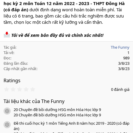
học kỳ 2 môn Toán 12 năm 2022 - 2023 - THPT Đông Hà
(có đáp án)
dưới định dạng word hoàn toàn miễn phí. Tài
liệu có 6 trang, bao gồm các câu hỏi trắc nghiệm được sưu
tầm, chọn lọc một cách rất kỹ lưỡng và cẩn thận.
Tải về để xem bản đầy đủ và chính xác nhất!
Tác giả
The Funny
Tải về
1
Đọc
989
Đăng lần đầu
3/8/23
Cập nhật gần nhất
3/8/23
Ratings
0
0 đánh giá
.
0
Tài liệu khác của The Funny
0
s
20 Chuyên đề bồi dưỡng HSG môn Hóa Học lớp 9
a
icon tài liệu
o
20 Chuyên đề bồi dưỡng HSG môn Hóa Học lớp 9
Đề thi cuối học kỳ 1 môn Tiếng Anh 8 năm học 2019 - 2020 (có đáp
icon tài liệu
án)