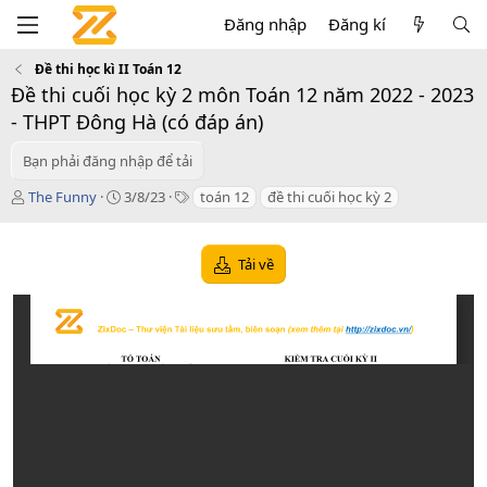
Đăng nhập
Đăng kí
Đề thi học kì II Toán 12
Đề thi cuối học kỳ 2 môn Toán 12 năm 2022 - 2023
- THPT Đông Hà (có đáp án)
Bạn phải đăng nhập để tải
T
C
T
The Funny
3/8/23
toán 12
đề thi cuối học kỳ 2
á
r
a
c
e
g
g
a
s
Tải về
i
t
ả
i
o
n
d
a
t
e