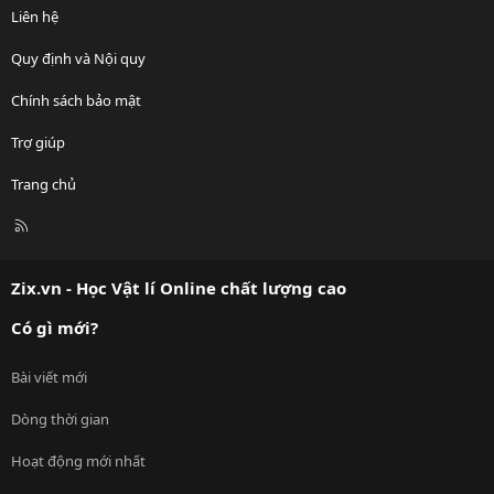
Liên hệ
Quy định và Nội quy
Chính sách bảo mật
Trợ giúp
Trang chủ
R
S
S
Zix.vn - Học Vật lí Online chất lượng cao
Có gì mới?
Bài viết mới
Dòng thời gian
Hoạt động mới nhất