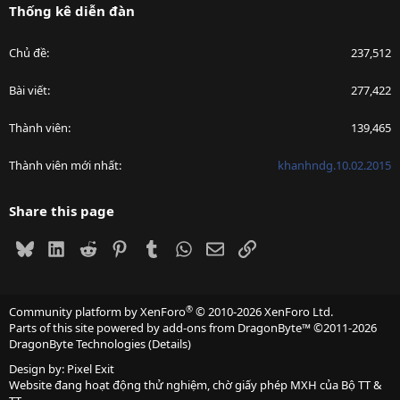
Thống kê diễn đàn
Chủ đề
237,512
Bài viết
277,422
Thành viên
139,465
Thành viên mới nhất
khanhndg.10.02.2015
Share this page
Bluesky
LinkedIn
Reddit
Pinterest
Tumblr
WhatsApp
Email
Link
®
Community platform by XenForo
© 2010-2026 XenForo Ltd.
Parts of this site powered by
add-ons from DragonByte™
©2011-2026
DragonByte Technologies
(
Details
)
Design by:
Pixel Exit
Website đang hoạt động thử nghiệm, chờ giấy phép MXH của Bộ TT &