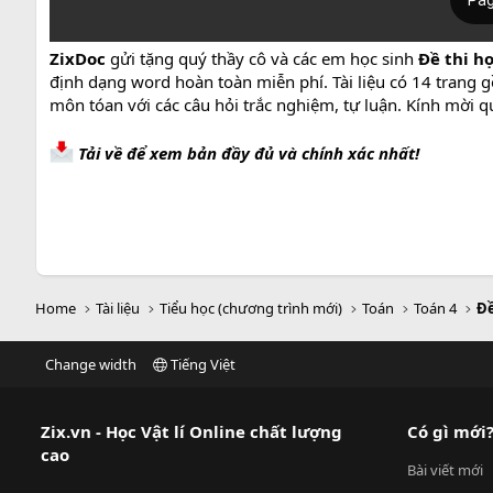
ZixDoc
gửi tặng quý thầy cô và các em học sinh
Đề thi họ
định dạng word hoàn toàn miễn phí. Tài liệu có 14 trang g
môn tóan với các câu hỏi trắc nghiệm, tự luận. Kính mời 
Tải về để xem bản đầy đủ và chính xác nhất!
Home
Tài liệu
Tiểu học (chương trình mới)
Toán
Toán 4
Đề
Change width
Tiếng Việt
Zix.vn - Học Vật lí Online chất lượng
Có gì mới
cao
Bài viết mới