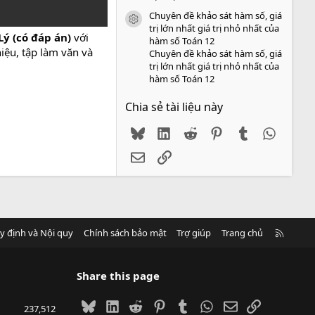
Chuyên đề khảo sát hàm số, giá
icon tài liệu
trị lớn nhất giá trị nhỏ nhất của
 Lý
(có đáp án)
với
hàm số Toán 12
iệu, tập làm văn và
Chuyên đề khảo sát hàm số, giá
trị lớn nhất giá trị nhỏ nhất của
hàm số Toán 12
Chia sẻ tài liệu này
Bluesky
LinkedIn
Reddit
Pinterest
Tumblr
WhatsA
Email
Link
R
y định và Nội quy
Chính sách bảo mật
Trợ giúp
Trang chủ
S
S
Share this page
Bluesky
LinkedIn
Reddit
Pinterest
Tumblr
WhatsApp
Email
Link
237,512