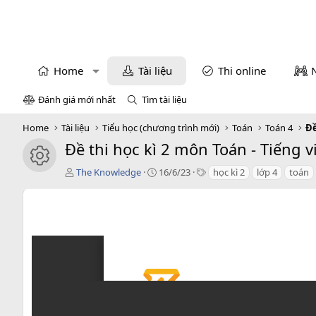
Home
Tài liệu
Thi online
Đánh giá mới nhất
Tìm tài liệu
Home
Tài liệu
Tiểu học (chương trình mới)
Toán
Toán 4
Đề
Đề thi học kì 2 môn Toán - Tiếng v
icon tài liệu
T
C
T
The Knowledge
16/6/23
học kì 2
lớp 4
toán
á
r
a
c
e
g
g
a
s
i
t
ả
i
o
n
d
a
t
e