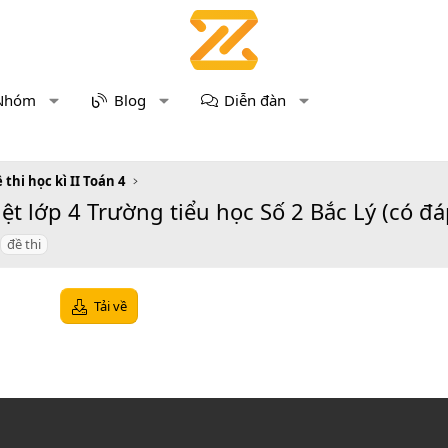
Nhóm
Blog
Diễn đàn
 thi học kì II Toán 4
iệt lớp 4 Trường tiểu học Số 2 Bắc Lý (có đá
đề thi
Tải về