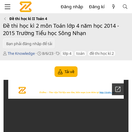
Đăng nhập
Đăng kí
Đề thi học kì II Toán 4
Đề thi học kì 2 môn Toán lớp 4 năm học 2014 -
2015 Trường Tiểu học Sông Nhạn
Bạn phải đăng nhập để tải
T
C
T
The Knowledge
8/6/23
lớp 4
toán
đề thi học kì 2
á
r
a
c
e
g
g
a
s
Tải về
i
t
ả
i
o
n
d
a
t
e