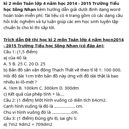
kì 2 môn Toán lớp 4 năm học 2014 - 2015 Trường Tiểu
học Sông Nhạn
kèm hướng dẫn giải dưới định dạng word
hoàn toàn miễn phí. Tài liệu có 4 trang gồm có các dạng câu
hỏi trắc nghiệm và tự luận giúp các em học sinh luyện tập
chuẩn bị cho kì thi sắp tới.
Trích dẫn
Đề thi học kì 2 môn Toán lớp 4 năm họcn2014
- 2015 Trường Tiểu học Sông Nhạn (có đáp án)
:
Câu 1: (1,5 điểm)
a) của 40 là:
A. 5 B. 25 C. 20 D. 25
b) Bản đồ sân vận động Thạch Thất vẽ theo tỉ lệ 1: 100 000.
Hỏi độ dài 1cm trên bản đồ này ứng với độ dài thật là bao
nhiêu ki-lô-mét ?
A. 1km B. 100km C. 300km D. 300dm
c) Kết quả của phép tính + là....
Câu 2: (1 điểm) Một hình vuông có diện tích 64cm2.
Cạnh hình vuông là đó là ……………… cm.
Chu vi hình vuông đó là ……………..cm.
Câu 3: (1 điểm) Đúng ghi Đ, sai ghi S:
a) 7m2 9dm2 = 709dm2