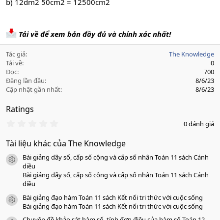
b) 12dm2 50cm2 = 12500cm2
Tải về để xem bản đầy đủ và chính xác nhất!
Tác giả
The Knowledge
Tải về
0
Đọc
700
Đăng lần đầu
8/6/23
Cập nhật gần nhất
8/6/23
Ratings
0
0 đánh giá
.
0
Tài liệu khác của The Knowledge
0
s
Bài giảng dãy số, cấp số cộng và cấp số nhân Toán 11 sách Cánh
a
icon tài liệu
o
diều
Bài giảng dãy số, cấp số cộng và cấp số nhân Toán 11 sách Cánh
diều
Bài giảng đạo hàm Toán 11 sách Kết nối tri thức với cuộc sống
icon tài liệu
Bài giảng đạo hàm Toán 11 sách Kết nối tri thức với cuộc sống
Chuyên đề khảo sát hàm số, tính đơn điệu của hàm số Toán 12