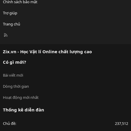
Chính sách bảo mật
Trợ giúp
Trang chủ
R
S
S
Zix.vn - Học Vật lí Online chất lượng cao
Có gì mới?
Bài viết mới
Dòng thời gian
Hoạt động mới nhất
Thống kê diễn đàn
Chủ đề
237,512