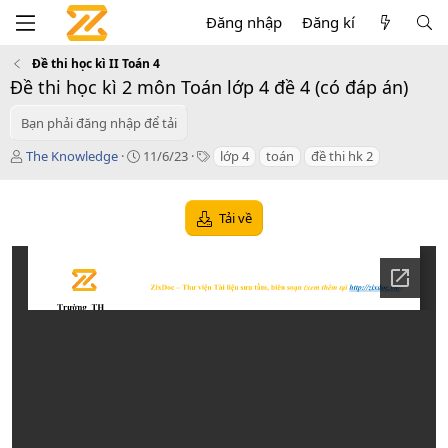
Đăng nhập
Đăng kí
Đề thi học kì II Toán 4
Đề thi học kì 2 môn Toán lớp 4 đề 4 (có đáp án)
Bạn phải đăng nhập để tải
T
C
T
The Knowledge
11/6/23
lớp 4
toán
đề thi hk 2
á
r
a
c
e
g
g
a
s
Tải về
i
t
ả
i
o
n
d
a
t
e