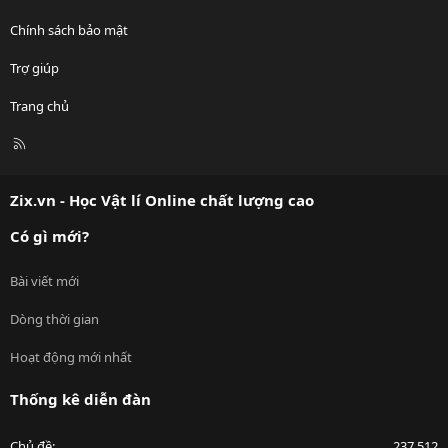
Chính sách bảo mật
Trợ giúp
Trang chủ
R
S
S
Zix.vn - Học Vật lí Online chất lượng cao
Có gì mới?
Bài viết mới
Dòng thời gian
Hoạt động mới nhất
Thống kê diễn đàn
Chủ đề
237,512