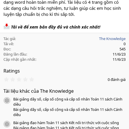
dạng word hoàn toàn miễn phí. Tài liệu có 4 trang gồm có
các dạng câu hỏi trắc nghiệm, tự luận giúp các em học sinh
luyện tập chuẩn bị cho kì thi sắp tới.
Tải về để xem bản đầy đủ và chính xác nhất!
Tác giả
The Knowledge
Tải về
0
Đọc
545
Đăng lần đầu
11/6/23
Cập nhật gần nhất
11/6/23
Ratings
0
0 đánh giá
.
0
Tài liệu khác của The Knowledge
0
s
Bài giảng dãy số, cấp số cộng và cấp số nhân Toán 11 sách Cánh
a
icon tài liệu
o
diều
Bài giảng dãy số, cấp số cộng và cấp số nhân Toán 11 sách Cánh
diều
Bài giảng đạo hàm Toán 11 sách Kết nối tri thức với cuộc sống
icon tài liệu
Bài giảng đạo hàm Toán 11 sách Kết nối tri thức với cuộc sống