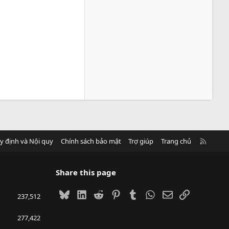
R
y định và Nội quy
Chính sách bảo mật
Trợ giúp
Trang chủ
S
S
Share this page
Bluesky
LinkedIn
Reddit
Pinterest
Tumblr
WhatsApp
Email
Link
237,512
277,422