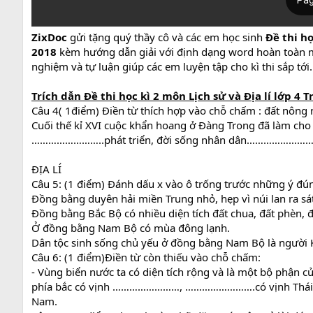
ZixDoc
gửi tặng quý thầy cô và các em học sinh
Đề thi h
2018
kèm hướng dẫn giải với định dạng word hoàn toàn miễ
nghiệm và tự luận giúp các em luyện tập cho kì thi sắp tới.
Trích dẫn
Đề thi học kì 2 môn Lịch sử và Địa lí lớp 4
Câu 4( 1điểm) Điền từ thích hợp vào chỗ chấm : đất nông
Cuối thế kỉ XVI cuộc khẩn hoang ở Đàng Trong đã làm 
……………………..phát triển, đời sống nhân dân………………
ĐỊA LÍ
Câu 5: (1 điểm) Đánh dấu x vào ô trống trước những ý đú
Đồng bằng duyên hải miền Trung nhỏ, hẹp vì núi lan ra sát
Đồng bằng Bắc Bộ có nhiều diện tích đất chua, đất phèn, 
Ở đồng bằng Nam Bộ có mùa đông lạnh.
Dân tộc sinh sống chủ yếu ở đồng bằng Nam Bộ là người 
Câu 6: (1 điểm)Điền từ còn thiếu vào chỗ chấm:
- Vùng biển nước ta có diện tích rộng và là một bộ phậ
phía bắc có vịnh ……………………, …………………….có vịnh Thá
Nam.