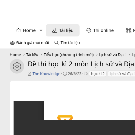
Home
Tài liệu
Thi online
Đánh giá mới nhất
Tìm tài liệu
Home
Tài liệu
Tiểu học (chương trình mới)
Lịch sử và Địa lí
Lị
Đề thi học kì 2 môn Lịch sử và Đị
icon tài liệu
T
C
T
The Knowledge
26/6/23
học kì 2
lịch sử và địa l
á
r
a
c
e
g
g
a
s
i
t
ả
i
o
n
d
a
t
e