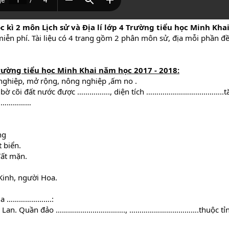
ọc kì 2 môn Lịch sử và Địa lí lớp 4 Trường tiểu học Minh Kha
n phí. Tài liệu có 4 trang gồm 2 phân môn sử, địa mỗi phần đều
 Trường tiểu học Minh Khai năm học 2017 - 2018
:
 nghiệp, mở rộng, nông nghiệp ,ấm no .
cho bờ cõi đất nước được ……………., diện tích ………………………………..tă
…………………
ng
 biển.
đất mặn.
Kinh, người Hoa.
n của ………………….:
i Lan. Quần đảo ……………………………., …………………………….thuộc tỉnh 