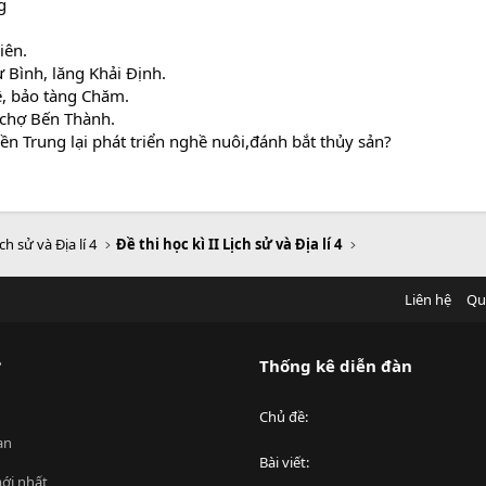
g
iên.
Bình, lăng Khải Định.
ê, bảo tàng Chăm.
,chợ Bến Thành.
n Trung lại phát triển nghề nuôi,đánh bắt thủy sản?
ch sử và Địa lí 4
Đề thi học kì II Lịch sử và Địa lí 4
Liên hệ
Qu
?
Thống kê diễn đàn
Chủ đề
an
Bài viết
ới nhất