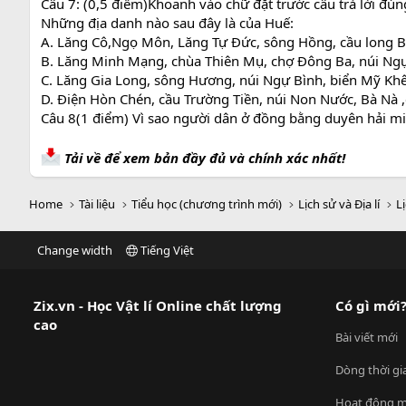
Câu 7: (0,5 điểm)Khoanh vào chữ đặt trước câu trả lời đún
Những địa danh nào sau đây là của Huế:
A. Lăng Cô,Ngọ Môn, Lăng Tự Đức, sông Hồng, cầu long B
B. Lăng Minh Mạng, chùa Thiên Mụ, chợ Đông Ba, núi Ngự 
C. Lăng Gia Long, sông Hương, núi Ngự Bình, biển Mỹ Kh
D. Điện Hòn Chén, cầu Trường Tiền, núi Non Nước, Bà Nà 
Câu 8(1 điểm) Vì sao người dân ở đồng bằng duyên hải miề
Tải về để xem bản đầy đủ và chính xác nhất!
Home
Tài liệu
Tiểu học (chương trình mới)
Lịch sử và Địa lí
Lị
Change width
Tiếng Việt
Zix.vn - Học Vật lí Online chất lượng
Có gì mới
cao
Bài viết mới
Dòng thời gi
Hoạt động m