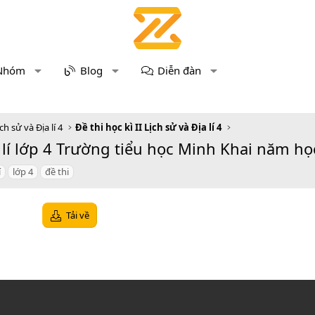
Nhóm
Blog
Diễn đàn
ch sử và Địa lí 4
Đề thi học kì II Lịch sử và Địa lí 4
a lí lớp 4 Trường tiểu học Minh Khai năm họ
í
lớp 4
đề thi
Tải về