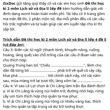
ZixDoc
gửi tặng quý thầy cô và các em học sinh
Đề thi học
kì 2 môn Lịch sử và Địa lí lớp đề
kèm hướng dẫn giải với
định dạng word hoàn toàn miễn phí. Tài liệu có 9 trang gồm
ma trận đề thi, 2 phân môn sử, địa mỗi phần đều có các câu
hỏi trắc nghiệm và tự luận giúp các em luyện tập cho kì thi
sắp tới.
Trích dẫn
Đề thi học kì 2 môn Lịch sử và Địa lí lớp 4 đề 5
(có đáp án)
:
Câu 3: Điền các từ ngữ: (thanh bình, khuyến nông, ruộng
hoang, làng quê) vào chỗ trống của các câu ở đoạn văn sau
cho thích hợp:
Quang Trung ban bố "Chiếu .................................", lệnh cho
dân đã từng bỏ ........................... phải trở về quê cũ cày cấy,
khai phá ........................... . Với chính sách này, chỉ vài năm
sau, mùa màng trở lại tươi tốt, làng xóm lại .........................
Câu 4: Vì sao Lê Lợi chọn ải Chi Lăng làm trận địa đánh địch?
a. Vì ải Chi Lăng là vùng núi hiểm trở, đường nhỏ hẹp, rừng
cây um tùm thích hợp cho quân ta mai phục
b. Vì ải Chi Lăng là vùng núi rộng có nhiều vàng bạc, thích
hợp cho quân ta tập trung và dự trữ lương thực