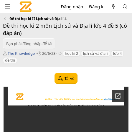
Đăng nhập
Đăng kí
Đề thi học kì II Lịch sử và Địa lí 4
Đề thi học kì 2 môn Lịch sử và Địa lí lớp 4 đề 5 (có
đáp án)
Bạn phải đăng nhập để tải
T
C
T
The Knowledge
26/6/23
học kì 2
lịch sử và địa lí
lớp 4
á
r
a
đề thi
c
e
g
g
a
s
i
t
Tải về
ả
i
o
n
d
a
t
e