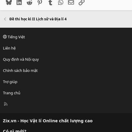
Bluesky
LinkedIn
Reddit
Pinterest
Tumblr
WhatsApp
Email
Link
Đề thi học kì II Lịch sử và Địa lí 4
Tiếng Việt
Liên hệ
Quy định và Nội quy
Chính sách bảo mật
Trợ giúp
Trang chủ
R
S
S
Zix.vn - Học Vật lí Online chất lượng cao
Có gì mới?