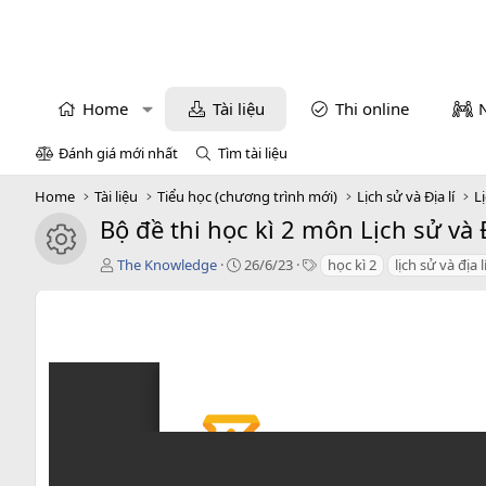
Home
Tài liệu
Thi online
Đánh giá mới nhất
Tìm tài liệu
Home
Tài liệu
Tiểu học (chương trình mới)
Lịch sử và Địa lí
Lị
Bộ đề thi học kì 2 môn Lịch sử và 
icon tài liệu
T
C
T
The Knowledge
26/6/23
học kì 2
lịch sử và địa l
á
r
a
c
e
g
g
a
s
i
t
ả
i
o
n
d
a
t
e