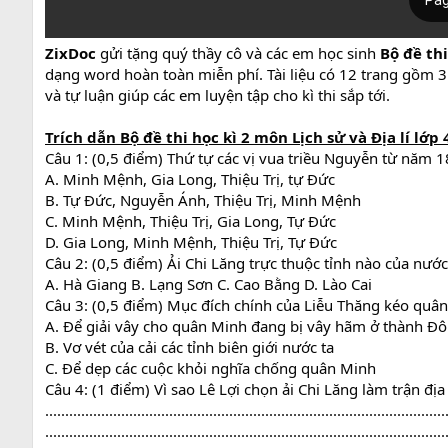
ZixDoc
gửi tặng quý thầy cô và các em học sinh
Bộ đề thi
dạng word hoàn toàn miễn phí. Tài liệu có 12 trang gồm 3
và tự luận giúp các em luyện tập cho kì thi sắp tới.
Trích dẫn
Bộ đ
ề thi học kì 2 môn Lịch sử và Địa lí lớp
Câu 1: (0,5 điểm) Thứ tự các vị vua triều Nguyễn từ năm 
A. Minh Mệnh, Gia Long, Thiệu Trị, tự Đức
B. Tự Đức, Nguyễn Ánh, Thiệu Trị, Minh Mệnh
C. Minh Mệnh, Thiệu Trị, Gia Long, Tự Đức
D. Gia Long, Minh Mệnh, Thiệu Trị, Tự Đức
Câu 2: (0,5 điểm) Ải Chi Lăng trực thuộc tỉnh nào của nước
A. Hà Giang B. Lạng Sơn C. Cao Bằng D. Lào Cai
Câu 3: (0,5 điểm) Mục đích chính của Liễu Thăng kéo quân
A. Để giải vây cho quân Minh đang bị vây hãm ở thành Đ
B. Vơ vét của cải các tỉnh biên giới nước ta
C. Để dẹp các cuộc khỏi nghĩa chống quân Minh
Câu 4: (1 điểm) Vì sao Lê Lợi chọn ải Chi Lăng làm trận đị
....................................................................................................
....................................................................................................