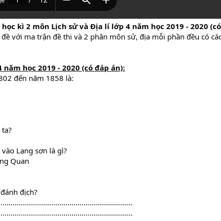
 học kì 2 môn Lịch sử và Địa lí lớp 4 năm học 2019 - 2020 (c
 đề với ma trận đề thi và 2 phân môn sử, địa mỗi phần đều có cá
 4 năm học 2019 - 2020 (có đáp án)
:
1802 đến năm 1858 là:
 ta?
 vào Lạng sơn là gì?
ông Quan
a đánh địch?
....................................................................
....................................................................