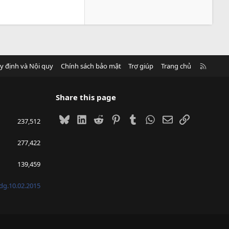
R
y định và Nội quy
Chính sách bảo mật
Trợ giúp
Trang chủ
S
S
Share this page
Bluesky
LinkedIn
Reddit
Pinterest
Tumblr
WhatsApp
Email
Link
237,512
277,422
139,459
g.10.02.2015