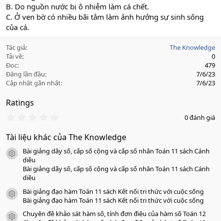
B. Do nguồn nước bị ô nhiễm làm cá chết.
C. Ở ven bờ có nhiều bãi tắm làm ảnh hưởng sự sinh sống
của cá.
Tác giả
The Knowledge
Tải về
0
Đọc
479
Đăng lần đầu
7/6/23
Cập nhật gần nhất
7/6/23
Ratings
0
0 đánh giá
.
0
Tài liệu khác của The Knowledge
0
s
Bài giảng dãy số, cấp số cộng và cấp số nhân Toán 11 sách Cánh
a
icon tài liệu
o
diều
Bài giảng dãy số, cấp số cộng và cấp số nhân Toán 11 sách Cánh
diều
Bài giảng đạo hàm Toán 11 sách Kết nối tri thức với cuộc sống
icon tài liệu
Bài giảng đạo hàm Toán 11 sách Kết nối tri thức với cuộc sống
Chuyên đề khảo sát hàm số, tính đơn điệu của hàm số Toán 12
icon tài liệu