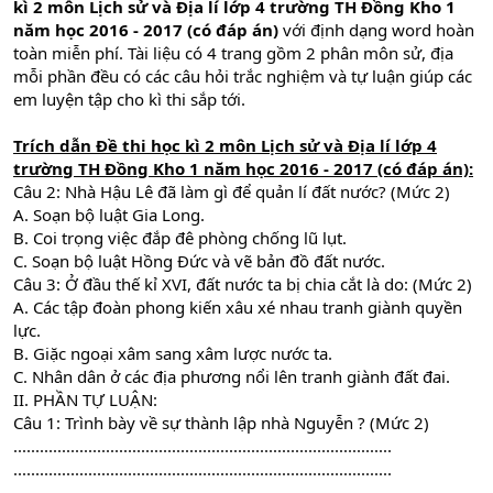
kì 2 môn Lịch sử và Địa lí lớp 4 trường TH Đồng Kho 1
n
ăm học 2016 - 2017 (có đáp án)
với định dạng word hoàn
toàn miễn phí. Tài liệu có 4 trang gồm 2 phân môn sử, địa
mỗi phần đều có các câu hỏi trắc nghiệm và tự luận giúp các
em luyện tập cho kì thi sắp tới.
Trích dẫn Đề thi học kì 2 môn Lịch sử và Địa lí lớp 4
trường TH Đồng Kho 1 n
ăm học 2016 - 2017 (có đáp án):
Câu 2: Nhà Hậu Lê đã làm gì để quản lí đất nước? (Mức 2)
A. Soạn bộ luật Gia Long.
B. Coi trọng việc đắp đê phòng chống lũ lụt.
C. Soạn bộ luật Hồng Đức và vẽ bản đồ đất nước.
Câu 3: Ở đầu thế kỉ XVI, đất nước ta bị chia cắt là do: (Mức 2)
A. Các tập đoàn phong kiến xâu xé nhau tranh giành quyền
lực.
B. Giặc ngoại xâm sang xâm lược nước ta.
C. Nhân dân ở các địa phương nổi lên tranh giành đất đai.
II. PHẦN TỰ LUẬN:
Câu 1: Trình bày về sự thành lập nhà Nguyễn ? (Mức 2)
......................................................................................
......................................................................................
......................................................................................