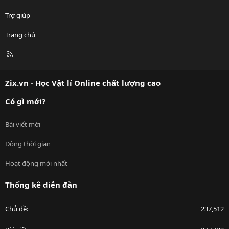
Trợ giúp
Trang chủ
R
S
S
Zix.vn - Học Vật lí Online chất lượng cao
Có gì mới?
Bài viết mới
Dòng thời gian
Hoạt động mới nhất
Thống kê diễn đàn
Chủ đề
237,512