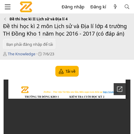
Đăng nhập
Đăng kí
Đề thi học kì II Lịch sử và Địa lí 4
Đề thi học kì 2 môn Lịch sử và Địa lí lớp 4 trường
TH Đồng Kho 1 năm học 2016 - 2017 (có đáp án)
Bạn phải đăng nhập để tải
T
C
The Knowledge
7/6/23
á
r
c
e
g
a
Tải về
i
t
ả
i
o
n
d
a
t
e