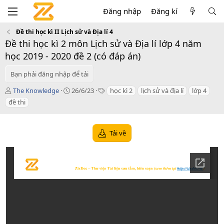
Đăng nhập
Đăng kí
Đề thi học kì II Lịch sử và Địa lí 4
Đề thi học kì 2 môn Lịch sử và Địa lí lớp 4 năm
học 2019 - 2020 đề 2 (có đáp án)
Bạn phải đăng nhập để tải
T
C
T
The Knowledge
26/6/23
học kì 2
lịch sử và địa lí
lớp 4
á
r
a
đề thi
c
e
g
g
a
s
i
t
Tải về
ả
i
o
n
d
a
t
e