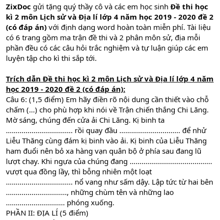
ZixDoc
gửi tặng quý thầy cô và các em học sinh
Đề thi học
kì 2 môn Lịch sử và Địa lí lớp 4 năm học 2019 - 2020 đề 2
(có đáp án)
với định dạng word hoàn toàn miễn phí. Tài liệu
có 6 trang gồm ma trận đề thi và 2 phân môn sử, địa mỗi
phần đều có các câu hỏi trắc nghiệm và tự luận giúp các em
luyện tập cho kì thi sắp tới.
Trích dẫn
Đề thi học kì 2 môn Lịch sử và Địa lí lớp 4 năm
học 2019 - 2020 đề 2 (có đáp án)
:
Câu 6: (1,5 điểm) Em hãy điền rõ nội dung cần thiết vào chỗ
chấm (...) cho phù hợp khi nói về Trận chiến thắng Chi Lăng.
Mờ sáng, chúng đến cửa ải Chi Lăng. Kị binh ta
……............................ rồi quay đầu ……………................ để nhử
Liễu Thăng cùng đám kị binh vào ải. Kị binh của Liễu Thăng
ham đuổi nên bỏ xa hàng vạn quân bộ ở phía sau đang lũ
lượt chạy. Khi ngựa của chúng đang ……....................................
vượt qua đồng lầy, thì bỗng nhiên một loạt
……............................ nổ vang như sấm dậy. Lập tức từ hai bên
..............................., những chùm tên và những lao
.............................. phóng xuống.
PHẦN II: ĐỊA LÍ (5 điểm)