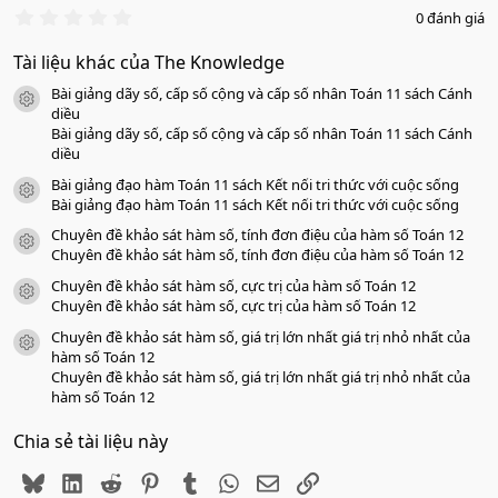
0
0 đánh giá
.
0
Tài liệu khác của The Knowledge
0
s
Bài giảng dãy số, cấp số cộng và cấp số nhân Toán 11 sách Cánh
a
icon tài liệu
o
diều
Bài giảng dãy số, cấp số cộng và cấp số nhân Toán 11 sách Cánh
diều
Bài giảng đạo hàm Toán 11 sách Kết nối tri thức với cuộc sống
icon tài liệu
Bài giảng đạo hàm Toán 11 sách Kết nối tri thức với cuộc sống
Chuyên đề khảo sát hàm số, tính đơn điệu của hàm số Toán 12
icon tài liệu
Chuyên đề khảo sát hàm số, tính đơn điệu của hàm số Toán 12
Chuyên đề khảo sát hàm số, cực trị của hàm số Toán 12
icon tài liệu
Chuyên đề khảo sát hàm số, cực trị của hàm số Toán 12
Chuyên đề khảo sát hàm số, giá trị lớn nhất giá trị nhỏ nhất của
icon tài liệu
hàm số Toán 12
Chuyên đề khảo sát hàm số, giá trị lớn nhất giá trị nhỏ nhất của
hàm số Toán 12
Chia sẻ tài liệu này
Bluesky
LinkedIn
Reddit
Pinterest
Tumblr
WhatsApp
Email
Link